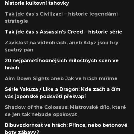
historie kultovní tahovky
Tak jde čas s Civilizací – historie legendární
strategie
Tak jde čas s Assassin's Creed - historie série
Závislost na videohrách, aneb Když jsou hry
špatný pán
20 nejpamětihodnějších milostných scén ve
hrách
Aim Down Sights aneb Jak ve hrách míříme
Série Yakuza / Like a Dragon: Kde začít a čím
vás japonské podsvětí překvapí
Shadow of the Colossus: Mistrovské dílo, které
se jen tak nebude opakovat
Blbuvzdornost ve hrách: Přínos, nebo betonové
boty zábavy?