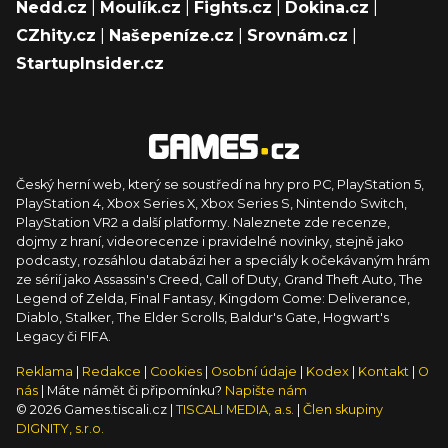
Nedd.cz
|
Moulík.cz
|
Fights.cz
|
Dokina.cz
|
CZhity.cz
|
Našepeníze.cz
|
Srovnám.cz
|
StartupInsider.cz
Český herní web, který se soustředí na hry pro PC, PlayStation 5,
PlayStation 4, Xbox Series X, Xbox Series S, Nintendo Switch,
PlayStation VR2 a další platformy. Naleznete zde recenze,
dojmy z hraní, videorecenze i pravidelné novinky, stejně jako
podcasty, rozsáhlou databázi her a speciály k očekávaným hrám
ze sérií jako Assassin's Creed, Call of Duty, Grand Theft Auto, The
Legend of Zelda, Final Fantasy, Kingdom Come: Deliverance,
Diablo, Stalker, The Elder Scrolls, Baldur's Gate, Hogwart's
Legacy či FIFA.
Reklama
|
Redakce
|
Cookies
|
Osobní údaje
|
Kodex
|
Kontakt
|
O
nás
| Máte námět či připomínku?
Napište nám
© 2026 Games.tiscali.cz |
TISCALI MEDIA, a.s.
|
Člen skupiny
DIGNITY, s.r.o.