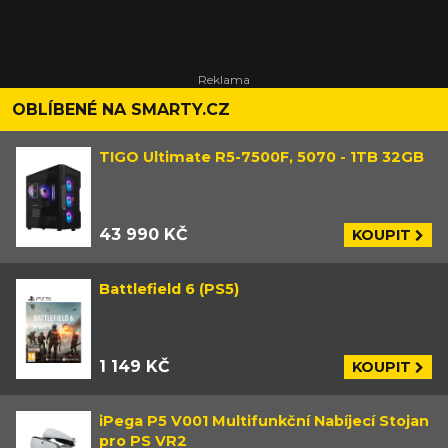
OBLÍBENÉ NA SMARTY.CZ
TIGO Ultimate R5-7500F, 5070 - 1TB 32GB
43 990 KČ
KOUPIT
Battlefield 6 (PS5)
1 149 KČ
KOUPIT
iPega P5 V001 Multifunkční Nabíjecí Stojan
pro PS VR2