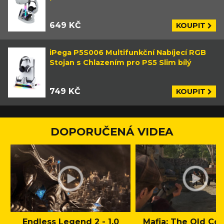
649 KČ
KOUPIT
iPega P5S006 Multifunkční Nabíjecí RGB
Stojan s Chlazením pro PS5 Slim bílý
749 KČ
KOUPIT
DOPORUČENÁ VIDEA
Endless Legend 2 - 1.0
Mafia: The Old Cou