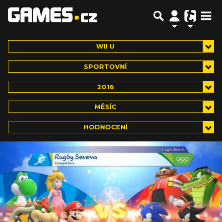
WII U
SPORTOVNÍ
2016
MĚSÍC
HODNOCENÍ