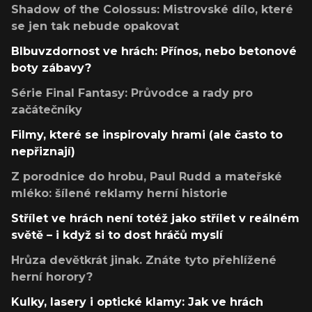
Shadow of the Colossus: Mistrovské dílo, které
se jen tak nebude opakovat
Blbuvzdornost ve hrách: Přínos, nebo betonové
boty zábavy?
Série Final Fantasy: Průvodce a rady pro
začátečníky
Filmy, které se inspirovaly hrami (ale často to
nepřiznají)
Z porodnice do hrobu, Paul Rudd a mateřské
mléko: šílené reklamy herní historie
Střílet ve hrách není totéž jako střílet v reálném
světě – i když si to dost hráčů myslí
Hrůza devětkrát jinak. Znáte tyto přehlížené
herní horory?
Kulky, lasery i optické klamy: Jak ve hrách