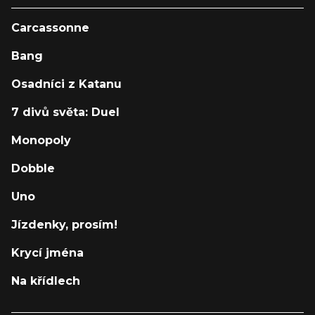
Carcassonne
Bang
Osadníci z Katanu
7 divů světa: Duel
Monopoly
Dobble
Uno
Jízdenky, prosím!
Krycí jména
Na křídlech