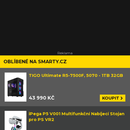
OBLÍBENÉ NA SMARTY.CZ
TIGO Ultimate R5-7500F, 5070 - 1TB 32GB
43 990 KČ
KOUPIT
iPega P5 V001 Multifunkční Nabíjecí Stojan
pro PS VR2