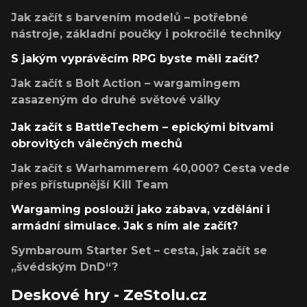
Jak začít s barvením modelů – potřebné
nástroje, základní poučky i pokročilé techniky
S jakým vyprávěcím RPG byste měli začít?
Jak začít s Bolt Action – wargamingem
zasazeným do druhé světové války
Jak začít s BattleTechem – epickými bitvami
obrovitých válečných mechů
Jak začít s Warhammerem 40,000? Cesta vede
přes přístupnější Kill Team
Wargaming poslouží jako zábava, vzdělání i
armádní simulace. Jak s ním ale začít?
Symbaroum Starter Set – cesta, jak začít se
„švédským DnD“?
Deskové hry - ZeStolu.cz