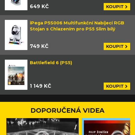
649 KČ
KOUPIT
iPega P5S006 Multifunkční Nabíjecí RGB
Stojan s Chlazením pro PS5 Slim bílý
749 KČ
KOUPIT
Battlefield 6 (PS5)
1 149 KČ
KOUPIT
DOPORUČENÁ VIDEA