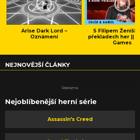
Arise Dark Lord –
S Filipem Ženíšk
Oznámení
překladech her || C
Games
NEJNOVĚJŠÍ ČLÁNKY
Nejoblíbenější herní série
Assassin's Creed