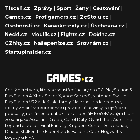
Tiscali.cz
|
Zprávy
|
Sport
|
Ženy
|
Cestování
|
Games.cz
|
Profigamers.cz
|
ZeStolu.cz
|
Osobnosti.cz
|
Karaoketexty.cz
|
Úschovna.cz
|
Nedd.cz
|
Moulík.cz
|
Fights.cz
|
Dokina.cz
|
CZhity.cz
|
Našepeníze.cz
|
Srovnám.cz
|
StartupInsider.cz
Český herní web, který se soustředí na hry pro PC, PlayStation 5,
PlayStation 4, Xbox Series X, Xbox Series S, Nintendo Switch,
PlayStation VR2 a další platformy. Naleznete zde recenze,
dojmy z hraní, videorecenze i pravidelné novinky, stejně jako
podcasty, rozsáhlou databázi her a speciály k očekávaným hrám
ze sérií jako Assassin's Creed, Call of Duty, Grand Theft Auto, The
Legend of Zelda, Final Fantasy, Kingdom Come: Deliverance,
Diablo, Stalker, The Elder Scrolls, Baldur's Gate, Hogwart's
Legacy či FIFA.