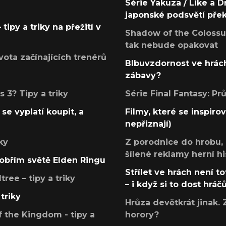
Série Yakuza / Like a D
japonské podsvětí pře
tipy a triky na přežití v
Shadow of the Colossus
tak nebude opakovat
ota začínajících trenérů
Blbuvzdornost ve hrách
zábavy?
 3? Tipy a triky
Série Final Fantasy: P
se vyplatí koupit, a
Filmy, které se inspirov
nepřiznají)
ky
Z porodnice do hrobu,
šílené reklamy herní hi
v obřím světě Elden Ringu
Střílet ve hrách není to
ree – tipy a triky
– i když si to dost hráč
triky
Hrůza devětkrát jinak. 
 the Kingdom - tipy a
horory?