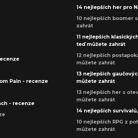
14 nejlepších her pro 
10 nejlepších boomer s
zahrát
11 nejlepších klasickýc
teď můžete zahrát
12 nejlepších postapoka
recenze
můžete zahrát
13 nejlepších gaučových
tom Pain - recenze
můžete zahrát
13 nejlepších her s ot
můžete zahrát
ach - recenze
14 nejlepších survivalů
ze
10 nejlepších RPG z poh
můžete zahrát