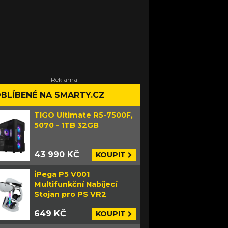
BLÍBENÉ NA SMARTY.CZ
TIGO Ultimate R5-7500F,
5070 - 1TB 32GB
43 990 KČ
KOUPIT
iPega P5 V001
Multifunkční Nabíjecí
Stojan pro PS VR2
649 KČ
KOUPIT