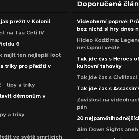
Doporučené člá
jak přežít v Kolonii
Videoherní poprvé: Pr
bez nichž si hry dnes
žít na Tau Ceti IV
Hideo Kodžima: Legendá
fieldu 6
nešlápnul vedle
k najít ten nejlepší loot
Tak jde čas s Heroes o
a triky pro přežití v
kultovní tahovky
Tak jde čas s Civilizací
 tipy a triky
Tak jde čas s Assassin'
postavit démonům v
Závislost na videohrác
pán
py a triky
20 nejpamětihodnějšíc
Aim Down Sights aneb 
přežít ve světě smrtících