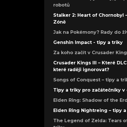
robotů
Stalker 2: Heart of Chornobyl – 
Zóně
Jak na Pokémony? Rady do živ
Genshin Impact - tipy a triky
Za koho začít v Crusader Kings
Crusader Kings III – Které DLC 
které raději ignorovat?
Songs of Conquest – tipy a tri
Tipy a triky pro začátečníky 
Elden Ring: Shadow of the Erdt
Elden Ring Nightreing – tipy a 
The Legend of Zelda: Tears of