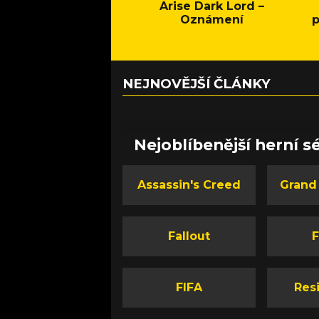
Arise Dark Lord –
Oznámení
p
NEJNOVĚJŠÍ ČLÁNKY
Nejoblíbenější herní sé
Assassin's Creed
Grand
Fallout
F
FIFA
Resi