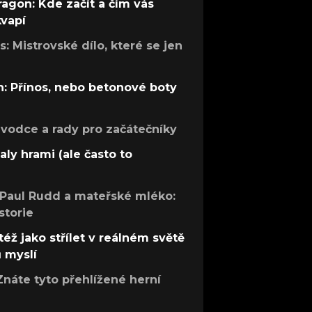
ragon: Kde začít a čím vás
kvapí
: Mistrovské dílo, které se jen
: Přínos, nebo betonové boty
růvodce a rady pro začátečníky
aly hrami (ale často to
 Paul Rudd a mateřské mléko:
storie
též jako střílet v reálném světě
ů myslí
Znáte tyto přehlížené herní