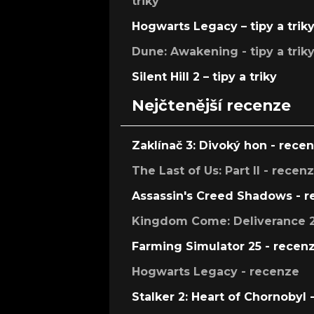
triky
Hogwarts Legacy – tipy a trik
Dune: Awakening - tipy a trik
Silent Hill 2 – tipy a triky
Nejčtenější recenze
Zaklínač 3: Divoký hon - rece
The Last of Us: Part II - recen
Assassin's Creed Shadows - 
Kingdom Come: Deliverance 2
Farming Simulator 25 - recen
Hogwarts Legacy - recenze
Stalker 2: Heart of Chornobyl 