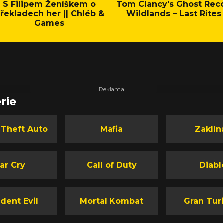
S Filipem Ženíškem o
Tom Clancy's Ghost Rec
řekladech her || Chléb &
Wildlands – Last Rites
Games
rie
 Theft Auto
Mafia
Zaklín
ar Cry
Call of Duty
Diabl
dent Evil
Mortal Kombat
Gran Tur