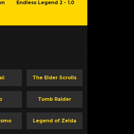
on
Endless Legend 2 - 1.0
Mafia: The Old Co
Man of Honor Ga
ač
The Elder Scrolls
o
Tomb Raider
ismo
Legend of Zelda