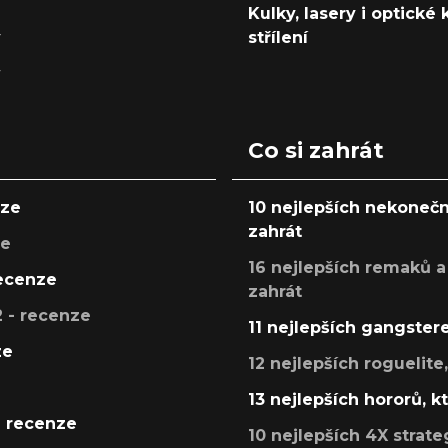
Kulky, lasery i optické
y
střílení
y
Co si zahrát
nze
10 nejlepších nekonečn
zahrát
ze
16 nejlepších remaků a
recenze
zahrát
 - recenze
11 nejlepších gangstere
ze
12 nejlepších roguelite
13 nejlepších hororů, k
- recenze
10 nejlepších 4X strate