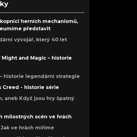
nky
ůkopníci herních mechanismů,
 neumíme představit
rní vývojář, který 40 let
f Might and Magic – historie
 – historie legendární strategie
s Creed - historie série
h, aneb Když jsou hry špatný
h milostných scén ve hrách
Jak ve hrách míříme