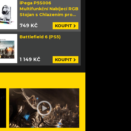
iPega P5S006
Multifunkční Nabíjecí RGB
Stojan s Chlazením pro
PS5 Slim bílý
749 KČ
KOUPIT
Battlefield 6 (PS5)
1 149 KČ
KOUPIT