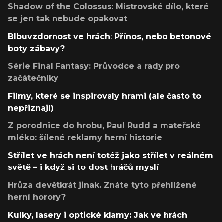
Shadow of the Colossus: Mistrovské dílo, které
se jen tak nebude opakovat
Blbuvzdornost ve hrách: Přínos, nebo betonové
boty zábavy?
Série Final Fantasy: Průvodce a rady pro
začátečníky
Filmy, které se inspirovaly hrami (ale často to
nepřiznají)
Z porodnice do hrobu, Paul Rudd a mateřské
mléko: šílené reklamy herní historie
Střílet ve hrách není totéž jako střílet v reálném
světě – i když si to dost hráčů myslí
Hrůza devětkrát jinak. Znáte tyto přehlížené
herní horory?
Kulky, lasery i optické klamy: Jak ve hrách