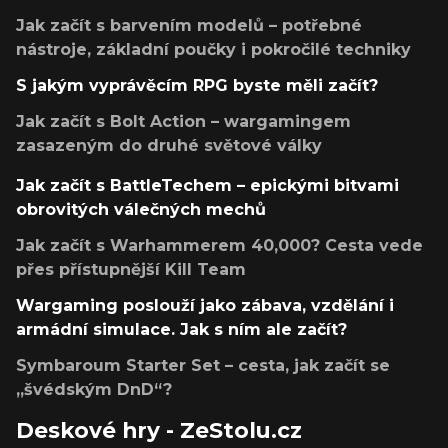
Jak začít s barvením modelů – potřebné
nástroje, základní poučky i pokročilé techniky
S jakým vyprávěcím RPG byste měli začít?
Jak začít s Bolt Action – wargamingem
zasazeným do druhé světové války
Jak začít s BattleTechem – epickými bitvami
obrovitých válečných mechů
Jak začít s Warhammerem 40,000? Cesta vede
přes přístupnější Kill Team
Wargaming poslouží jako zábava, vzdělání i
armádní simulace. Jak s ním ale začít?
Symbaroum Starter Set – cesta, jak začít se
„švédským DnD“?
Deskové hry - ZeStolu.cz