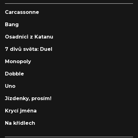
Carcassonne
Bang
Osadníci z Katanu
7 divů světa: Duel
Monopoly
Dobble
Uno
Jízdenky, prosím!
Krycí jména
Na křídlech