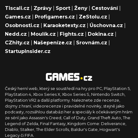
Tiscali.cz
|
Zprávy
|
Sport
|
Ženy
|
Cestování
|
Games.cz
|
Profigamers.cz
|
ZeStolu.cz
|
Osobnosti.cz
|
Karaoketexty.cz
|
Úschovna.cz
|
Nedd.cz
|
Moulík.cz
|
Fights.cz
|
Dokina.cz
|
CZhity.cz
|
Našepeníze.cz
|
Srovnám.cz
|
StartupInsider.cz
Český herní web, který se soustředí na hry pro PC, PlayStation 5,
PlayStation 4, Xbox Series X, Xbox Series S, Nintendo Switch,
PlayStation VR2 a další platformy. Naleznete zde recenze,
dojmy z hraní, videorecenze i pravidelné novinky, stejně jako
podcasty, rozsáhlou databázi her a speciály k očekávaným hrám
ze sérií jako Assassin's Creed, Call of Duty, Grand Theft Auto, The
Legend of Zelda, Final Fantasy, Kingdom Come: Deliverance,
Diablo, Stalker, The Elder Scrolls, Baldur's Gate, Hogwart's
Legacy či FIFA.