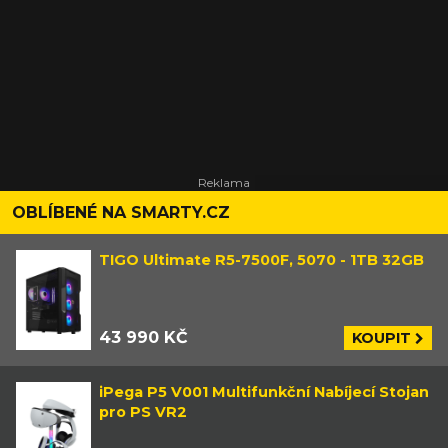
OBLÍBENÉ NA SMARTY.CZ
TIGO Ultimate R5-7500F, 5070 - 1TB 32GB
43 990 KČ
KOUPIT
iPega P5 V001 Multifunkční Nabíjecí Stojan
pro PS VR2