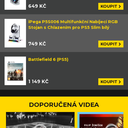
649 KČ
KOUPIT
iPega P5S006 Multifunkční Nabíjecí RGB
Stojan s Chlazením pro PS5 Slim bílý
749 KČ
KOUPIT
Battlefield 6 (PS5)
1 149 KČ
KOUPIT
DOPORUČENÁ VIDEA