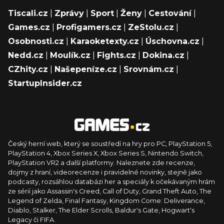
Tiscali.cz
|
Zprávy
|
Sport
|
Ženy
|
Cestování
|
Games.cz
|
Profigamers.cz
|
ZeStolu.cz
|
Osobnosti.cz
|
Karaoketexty.cz
|
Úschovna.cz
|
Nedd.cz
|
Moulík.cz
|
Fights.cz
|
Dokina.cz
|
CZhity.cz
|
Našepeníze.cz
|
Srovnám.cz
|
StartupInsider.cz
Český herní web, který se soustředí na hry pro PC, PlayStation 5,
PlayStation 4, Xbox Series X, Xbox Series S, Nintendo Switch,
PlayStation VR2 a další platformy. Naleznete zde recenze,
dojmy z hraní, videorecenze i pravidelné novinky, stejně jako
podcasty, rozsáhlou databázi her a speciály k očekávaným hrám
ze sérií jako Assassin's Creed, Call of Duty, Grand Theft Auto, The
Legend of Zelda, Final Fantasy, Kingdom Come: Deliverance,
Diablo, Stalker, The Elder Scrolls, Baldur's Gate, Hogwart's
Legacy či FIFA.