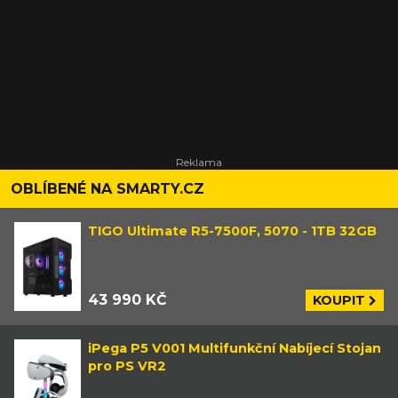
OBLÍBENÉ NA SMARTY.CZ
TIGO Ultimate R5-7500F, 5070 - 1TB 32GB
43 990 KČ
KOUPIT
iPega P5 V001 Multifunkční Nabíjecí Stojan
pro PS VR2