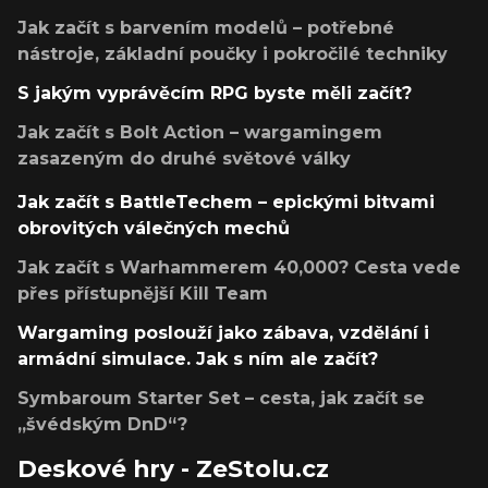
Jak začít s barvením modelů – potřebné
nástroje, základní poučky i pokročilé techniky
S jakým vyprávěcím RPG byste měli začít?
Jak začít s Bolt Action – wargamingem
zasazeným do druhé světové války
Jak začít s BattleTechem – epickými bitvami
obrovitých válečných mechů
Jak začít s Warhammerem 40,000? Cesta vede
přes přístupnější Kill Team
Wargaming poslouží jako zábava, vzdělání i
armádní simulace. Jak s ním ale začít?
Symbaroum Starter Set – cesta, jak začít se
„švédským DnD“?
Deskové hry - ZeStolu.cz