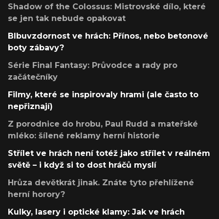
Shadow of the Colossus: Mistrovské dílo, které
se jen tak nebude opakovat
Blbuvzdornost ve hrách: Přínos, nebo betonové
boty zábavy?
Série Final Fantasy: Průvodce a rady pro
začátečníky
Filmy, které se inspirovaly hrami (ale často to
nepřiznají)
Z porodnice do hrobu, Paul Rudd a mateřské
mléko: šílené reklamy herní historie
Střílet ve hrách není totéž jako střílet v reálném
světě – i když si to dost hráčů myslí
Hrůza devětkrát jinak. Znáte tyto přehlížené
herní horory?
Kulky, lasery i optické klamy: Jak ve hrách