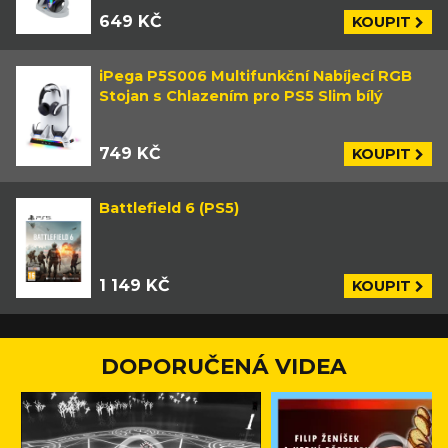
649 KČ
KOUPIT
iPega P5S006 Multifunkční Nabíjecí RGB
Stojan s Chlazením pro PS5 Slim bílý
749 KČ
KOUPIT
Battlefield 6 (PS5)
1 149 KČ
KOUPIT
DOPORUČENÁ VIDEA