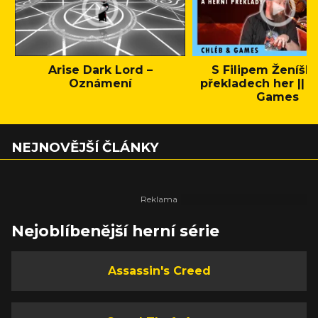
Arise Dark Lord –
S Filipem Ženíšk
Oznámení
překladech her || C
Games
NEJNOVĚJŠÍ ČLÁNKY
Nejoblíbenější herní série
Assassin's Creed