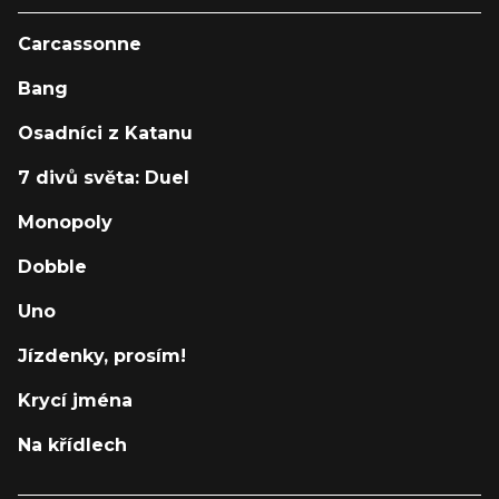
Carcassonne
Bang
Osadníci z Katanu
7 divů světa: Duel
Monopoly
Dobble
Uno
Jízdenky, prosím!
Krycí jména
Na křídlech