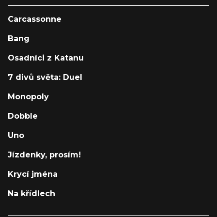
Carcassonne
Bang
Osadníci z Katanu
7 divů světa: Duel
Monopoly
Dobble
Uno
Jízdenky, prosím!
Krycí jména
Na křídlech