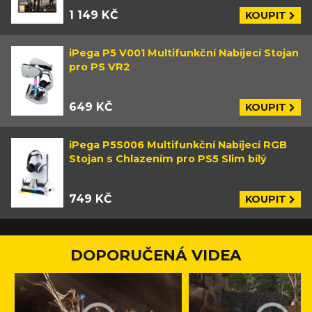
1 149 KČ
KOUPIT
iPega P5 V001 Multifunkční Nabíjecí Stojan
pro PS VR2
649 KČ
KOUPIT
iPega P5S006 Multifunkční Nabíjecí RGB
Stojan s Chlazením pro PS5 Slim bílý
749 KČ
KOUPIT
DOPORUČENÁ VIDEA