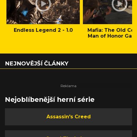
Endless Legend 2 - 1.0
Mafia: The Old Cou
Man of Honor Gam
NEJNOVĚJŠÍ ČLÁNKY
Nejoblíbenější herní série
Assassin's Creed