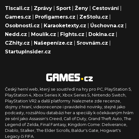
Tiscali.cz
|
Zprávy
|
Sport
|
Ženy
|
Cestování
|
Games.cz
|
Profigamers.cz
|
ZeStolu.cz
|
Osobnosti.cz
|
Karaoketexty.cz
|
Úschovna.cz
|
Nedd.cz
|
Moulík.cz
|
Fights.cz
|
Dokina.cz
|
CZhity.cz
|
Našepeníze.cz
|
Srovnám.cz
|
StartupInsider.cz
Český herní web, který se soustředí na hry pro PC, PlayStation 5,
PlayStation 4, Xbox Series X, Xbox Series S, Nintendo Switch,
PlayStation VR2 a další platformy. Naleznete zde recenze,
dojmy z hraní, videorecenze i pravidelné novinky, stejně jako
podcasty, rozsáhlou databázi her a speciály k očekávaným hrám
ze sérií jako Assassin's Creed, Call of Duty, Grand Theft Auto, The
Legend of Zelda, Final Fantasy, Kingdom Come: Deliverance,
Diablo, Stalker, The Elder Scrolls, Baldur's Gate, Hogwart's
Legacy či FIFA.