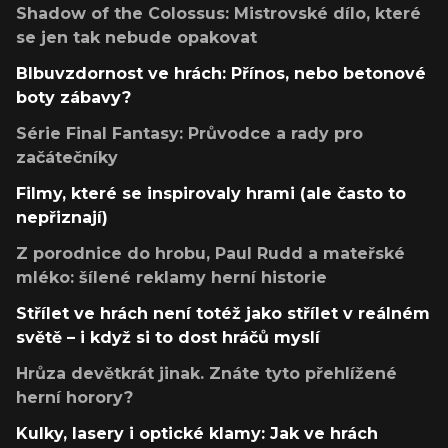
Shadow of the Colossus: Mistrovské dílo, které
se jen tak nebude opakovat
Blbuvzdornost ve hrách: Přínos, nebo betonové
boty zábavy?
Série Final Fantasy: Průvodce a rady pro
začátečníky
Filmy, které se inspirovaly hrami (ale často to
nepřiznají)
Z porodnice do hrobu, Paul Rudd a mateřské
mléko: šílené reklamy herní historie
Střílet ve hrách není totéž jako střílet v reálném
světě – i když si to dost hráčů myslí
Hrůza devětkrát jinak. Znáte tyto přehlížené
herní horory?
Kulky, lasery i optické klamy: Jak ve hrách