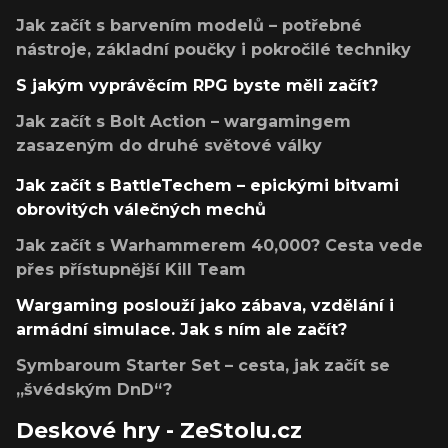
Jak začít s barvením modelů – potřebné
nástroje, základní poučky i pokročilé techniky
S jakým vyprávěcím RPG byste měli začít?
Jak začít s Bolt Action – wargamingem
zasazeným do druhé světové války
Jak začít s BattleTechem – epickými bitvami
obrovitých válečných mechů
Jak začít s Warhammerem 40,000? Cesta vede
přes přístupnější Kill Team
Wargaming poslouží jako zábava, vzdělání i
armádní simulace. Jak s ním ale začít?
Symbaroum Starter Set – cesta, jak začít se
„švédským DnD“?
Deskové hry - ZeStolu.cz