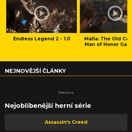
Endless Legend 2 - 1.0
Mafia: The Old Cou
Man of Honor Gam
NEJNOVĚJŠÍ ČLÁNKY
Nejoblíbenější herní série
Assassin's Creed