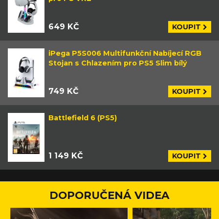
649 KČ
KOUPIT
iPega P5S006 Multifunkční Nabíjecí RGB
Stojan s Chlazením pro PS5 Slim bílý
749 KČ
KOUPIT
Battlefield 6 (PS5)
1 149 KČ
KOUPIT
DOPORUČENÁ VIDEA