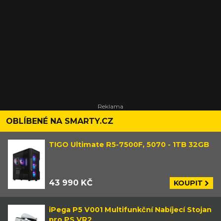
OBLÍBENÉ NA SMARTY.CZ
TIGO Ultimate R5-7500F, 5070 - 1TB 32GB
43 990 KČ
KOUPIT
iPega P5 V001 Multifunkční Nabíjecí Stojan
pro PS VR2