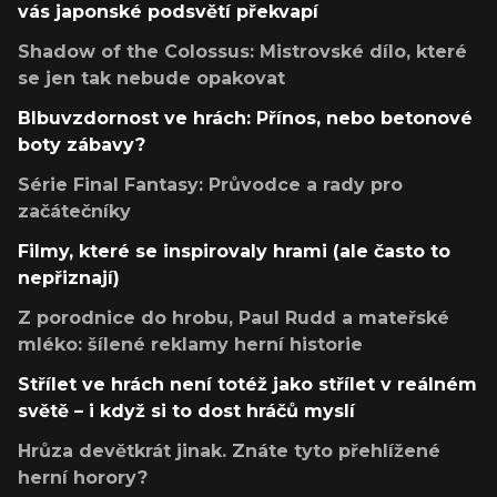
vás japonské podsvětí překvapí
Shadow of the Colossus: Mistrovské dílo, které
se jen tak nebude opakovat
Blbuvzdornost ve hrách: Přínos, nebo betonové
boty zábavy?
Série Final Fantasy: Průvodce a rady pro
začátečníky
Filmy, které se inspirovaly hrami (ale často to
nepřiznají)
Z porodnice do hrobu, Paul Rudd a mateřské
mléko: šílené reklamy herní historie
Střílet ve hrách není totéž jako střílet v reálném
světě – i když si to dost hráčů myslí
Hrůza devětkrát jinak. Znáte tyto přehlížené
herní horory?