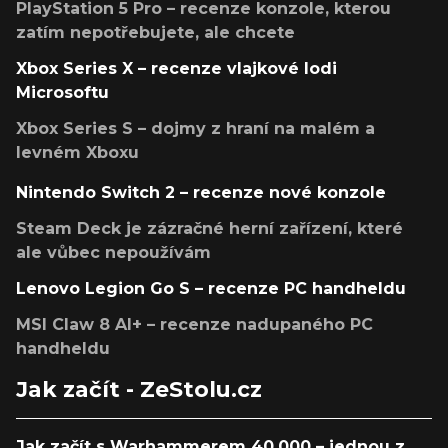
PlayStation 5 Pro – recenze konzole, kterou
zatím nepotřebujete, ale chcete
Xbox Series X – recenze vlajkové lodi
Microsoftu
Xbox Series S – dojmy z hraní na malém a
levném Xboxu
Nintendo Switch 2 – recenze nové konzole
Steam Deck je zázračné herní zařízení, které
ale vůbec nepoužívám
Lenovo Legion Go S – recenze PC handheldu
MSI Claw 8 AI+ – recenze nadupaného PC
handheldu
Jak začít - ZeStolu.cz
Jak začít s Warhammerem 40,000 – jednou z