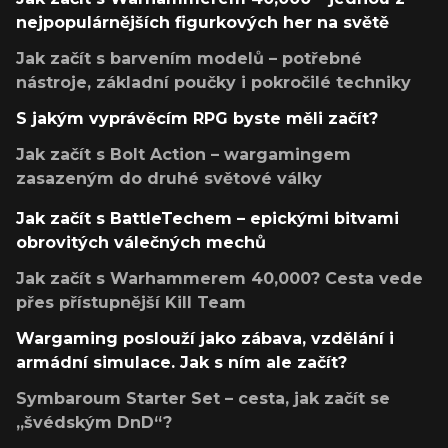
nejpopulárnějších figurkových her na světě
Jak začít s barvením modelů – potřebné
nástroje, základní poučky i pokročilé techniky
S jakým vyprávěcím RPG byste měli začít?
Jak začít s Bolt Action – wargamingem
zasazeným do druhé světové války
Jak začít s BattleTechem – epickými bitvami
obrovitých válečných mechů
Jak začít s Warhammerem 40,000? Cesta vede
přes přístupnější Kill Team
Wargaming poslouží jako zábava, vzdělání i
armádní simulace. Jak s ním ale začít?
Symbaroum Starter Set – cesta, jak začít se
„švédským DnD“?