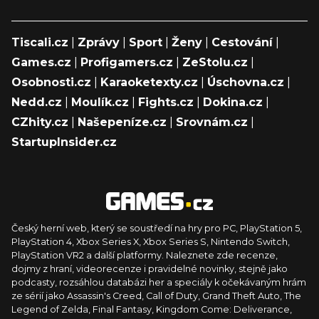
Tiscali.cz
|
Zprávy
|
Sport
|
Ženy
|
Cestování
|
Games.cz
|
Profigamers.cz
|
ZeStolu.cz
|
Osobnosti.cz
|
Karaoketexty.cz
|
Úschovna.cz
|
Nedd.cz
|
Moulík.cz
|
Fights.cz
|
Dokina.cz
|
CZhity.cz
|
Našepeníze.cz
|
Srovnám.cz
|
StartupInsider.cz
Český herní web, který se soustředí na hry pro PC, PlayStation 5,
PlayStation 4, Xbox Series X, Xbox Series S, Nintendo Switch,
PlayStation VR2 a další platformy. Naleznete zde recenze,
dojmy z hraní, videorecenze i pravidelné novinky, stejně jako
podcasty, rozsáhlou databázi her a speciály k očekávaným hrám
ze sérií jako Assassin's Creed, Call of Duty, Grand Theft Auto, The
Legend of Zelda, Final Fantasy, Kingdom Come: Deliverance,