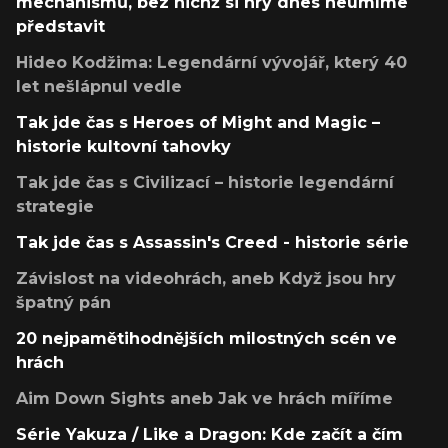
mechanismů, bez nichž si hry dnes neumíme
představit
Hideo Kodžima: Legendární vývojář, který 40
let nešlápnul vedle
Tak jde čas s Heroes of Might and Magic –
historie kultovní tahovky
Tak jde čas s Civilizací – historie legendární
strategie
Tak jde čas s Assassin's Creed - historie série
Závislost na videohrách, aneb Když jsou hry
špatný pán
20 nejpamětihodnějších milostných scén ve
hrách
Aim Down Sights aneb Jak ve hrách míříme
Série Yakuza / Like a Dragon: Kde začít a čím