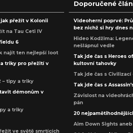
Doporučené člá
jak přežít v Kolonii
Videoherní poprvé: Pr
bez nichž si hry dnes
žít na Tau Ceti IV
Hideo Kodžima: Legendá
fieldu 6
nešlápnul vedle
k najít ten nejlepší loot
Tak jde čas s Heroes o
a triky pro přežití v
kultovní tahovky
Tak jde čas s Civilizací
 tipy a triky
Tak jde čas s Assassin'
postavit démonům v
Závislost na videohrác
pán
py a triky
20 nejpamětihodnějšíc
Aim Down Sights aneb 
přežít ve světě smrtících