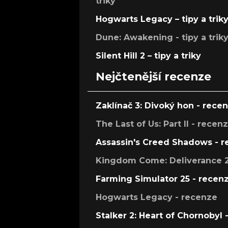
triky
Hogwarts Legacy – tipy a trik
Dune: Awakening - tipy a trik
Silent Hill 2 – tipy a triky
Nejčtenější recenze
Zaklínač 3: Divoký hon - rece
The Last of Us: Part II - recen
Assassin's Creed Shadows - 
Kingdom Come: Deliverance 2
Farming Simulator 25 - recen
Hogwarts Legacy - recenze
Stalker 2: Heart of Chornobyl 