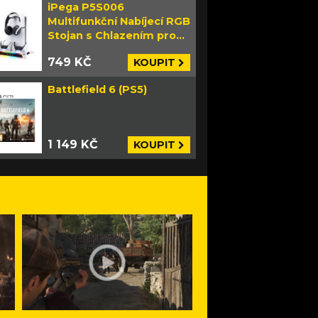
iPega P5S006
Multifunkční Nabíjecí RGB
Stojan s Chlazením pro
PS5 Slim bílý
749 KČ
KOUPIT
Battlefield 6 (PS5)
1 149 KČ
KOUPIT