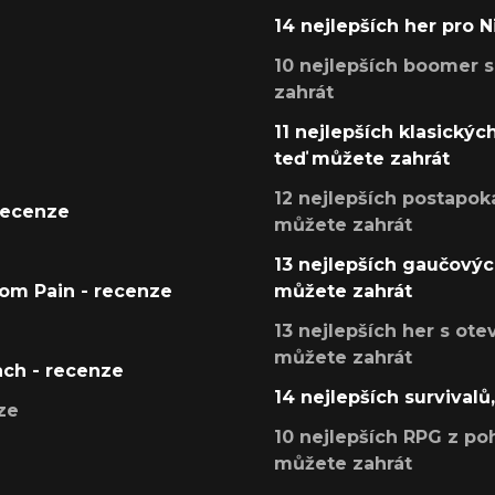
14 nejlepších her pro 
10 nejlepších boomer s
zahrát
11 nejlepších klasickýc
teď můžete zahrát
12 nejlepších postapoka
recenze
můžete zahrát
13 nejlepších gaučových
tom Pain - recenze
můžete zahrát
13 nejlepších her s ot
můžete zahrát
ach - recenze
14 nejlepších survivalů
ze
10 nejlepších RPG z poh
můžete zahrát