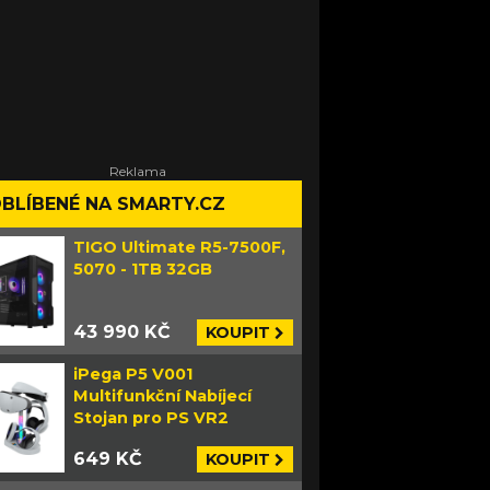
BLÍBENÉ NA SMARTY.CZ
TIGO Ultimate R5-7500F,
5070 - 1TB 32GB
43 990 KČ
KOUPIT
iPega P5 V001
Multifunkční Nabíjecí
Stojan pro PS VR2
649 KČ
KOUPIT