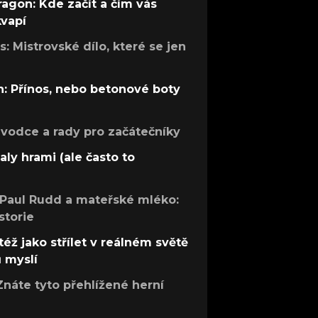
ragon: Kde začít a čím vás
kvapí
: Mistrovské dílo, které se jen
: Přínos, nebo betonové boty
růvodce a rady pro začátečníky
aly hrami (ale často to
 Paul Rudd a mateřské mléko:
storie
též jako střílet v reálném světě
ů myslí
Znáte tyto přehlížené herní