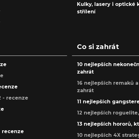
Kulky, lasery i optické
y
střílení
y
Co si zahrát
nze
10 nejlepších nekonečn
zahrát
ze
16 nejlepších remaků a
recenze
zahrát
 - recenze
11 nejlepších gangstere
ze
12 nejlepších roguelite
13 nejlepších hororů, k
- recenze
10 nejlepších 4X strate