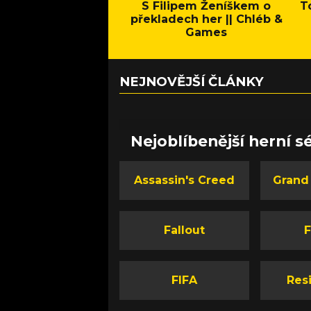
S Filipem Ženíškem o
T
překladech her || Chléb &
Games
NEJNOVĚJŠÍ ČLÁNKY
Nejoblíbenější herní sé
Assassin's Creed
Grand
Fallout
F
FIFA
Resi