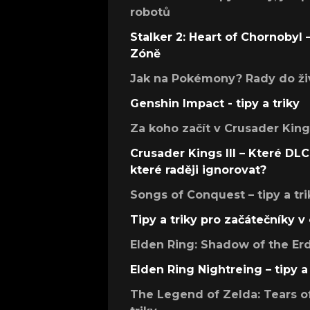
robotů
Stalker 2: Heart of Chornobyl – 
Zóně
Jak na Pokémony? Rady do živ
Genshin Impact - tipy a triky
Za koho začít v Crusader Kings
Crusader Kings III – Které DLC 
které raději ignorovat?
Songs of Conquest – tipy a tri
Tipy a triky pro začátečníky 
Elden Ring: Shadow of the Erdt
Elden Ring Nightreing – tipy a 
The Legend of Zelda: Tears of