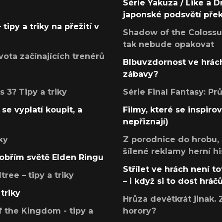
Série Yakuza / Like a D
japonské podsvětí pře
tipy a triky na přežití v
Shadow of the Colossus
tak nebude opakovat
ota začínajících trenérů
Blbuvzdornost ve hrách
zábavy?
 3? Tipy a triky
Série Final Fantasy: P
se vyplatí koupit, a
Filmy, které se inspirov
nepřiznají)
ky
Z porodnice do hrobu,
šílené reklamy herní hi
v obřím světě Elden Ringu
Střílet ve hrách není to
ree – tipy a triky
– i když si to dost hráč
triky
Hrůza devětkrát jinak. 
 the Kingdom - tipy a
horory?