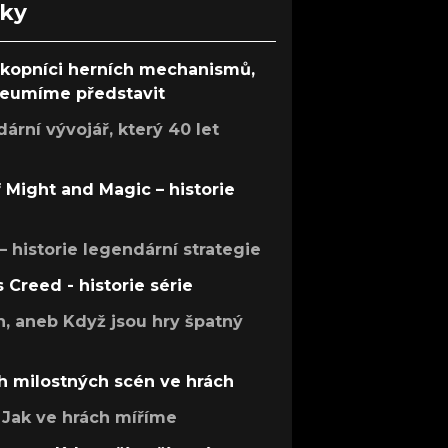
nky
ůkopníci herních mechanismů,
 neumíme představit
rní vývojář, který 40 let
f Might and Magic – historie
 – historie legendární strategie
s Creed - historie série
h, aneb Když jsou hry špatný
h milostných scén ve hrách
Jak ve hrách míříme