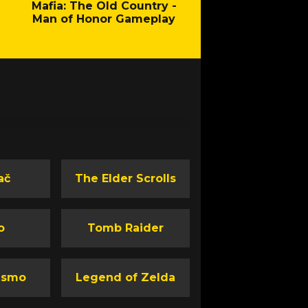
Mafia: The Old Country -
Fallout - New Cal
Man of Honor Gameplay
ač
The Elder Scrolls
o
Tomb Raider
ismo
Legend of Zelda