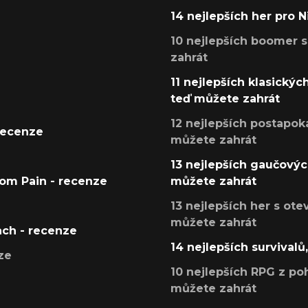
14 nejlepších her pro 
10 nejlepších boomer s
zahrát
11 nejlepších klasickýc
teď můžete zahrát
12 nejlepších postapoka
recenze
můžete zahrát
13 nejlepších gaučových
tom Pain - recenze
můžete zahrát
13 nejlepších her s ot
můžete zahrát
ach - recenze
14 nejlepších survivalů
ze
10 nejlepších RPG z poh
můžete zahrát