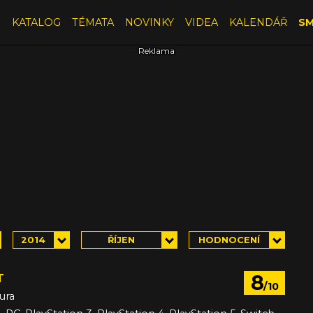
E
KATALOG
TÉMATA
NOVINKY
VIDEA
KALENDÁŘ
SM
2014
ŘÍJEN
HODNOCENÍ
8
T
/10
ura