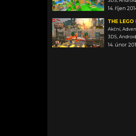
14. říjen 2
THE LEGO
Akční, Adven
14. únor 20