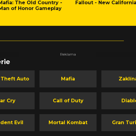
Mafia: The Old Country -
Fallout - New Californi
Man of Honor Gameplay
rie
 Theft Auto
Mafia
Zaklín
ar Cry
Call of Duty
Diabl
dent Evil
Mortal Kombat
Gran Tur