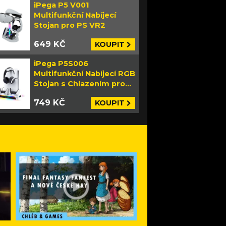
iPega P5 V001
Multifunkční Nabíjecí
Stojan pro PS VR2
649 KČ
KOUPIT
iPega P5S006
Multifunkční Nabíjecí RGB
Stojan s Chlazením pro
PS5 Slim bílý
749 KČ
KOUPIT