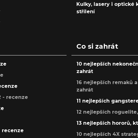
Kulky, lasery i optické
y
střílení
y
Co si zahrát
nze
10 nejlepších nekonečn
zahrát
ze
16 nejlepších remaků a
recenze
zahrát
 - recenze
11 nejlepších gangstere
ze
12 nejlepších roguelite
13 nejlepších hororů, k
- recenze
10 nejlepších 4X strate