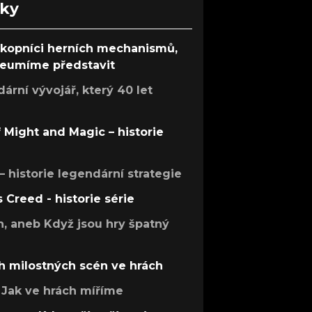
nky
ůkopníci herních mechanismů,
 neumíme představit
rní vývojář, který 40 let
f Might and Magic – historie
 – historie legendární strategie
s Creed - historie série
h, aneb Když jsou hry špatný
h milostných scén ve hrách
Jak ve hrách míříme