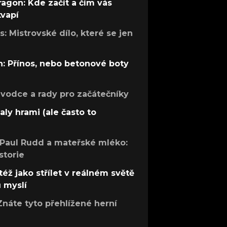
ragon: Kde začít a čím vás
kvapí
: Mistrovské dílo, které se jen
: Přínos, nebo betonové boty
růvodce a rady pro začátečníky
aly hrami (ale často to
 Paul Rudd a mateřské mléko:
storie
též jako střílet v reálném světě
ů myslí
Znáte tyto přehlížené herní