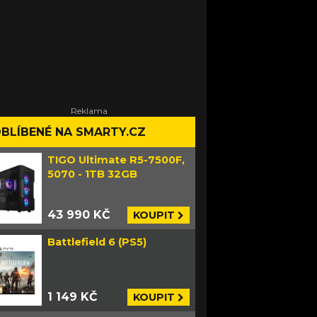
BLÍBENÉ NA SMARTY.CZ
TIGO Ultimate R5-7500F,
5070 - 1TB 32GB
43 990 KČ
KOUPIT
Battlefield 6 (PS5)
1 149 KČ
KOUPIT