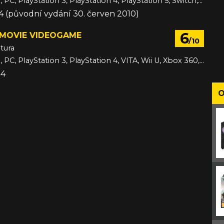
3DS, Android, PC, PlayStation 3, PlayStation 4, PlayStation 5, Switch, Switch 2, VITA, Wii U, Xbox 360, Xbox One, Xbox Series, iOS
014 (původní vydání 30. červen 2010)
6
 MOVIE VIDEOGAME
/10
tura
3DS, Android, PC, PlayStation 3, PlayStation 4, VITA, Wii U, Xbox 360, Xbox One, iOS
14
O