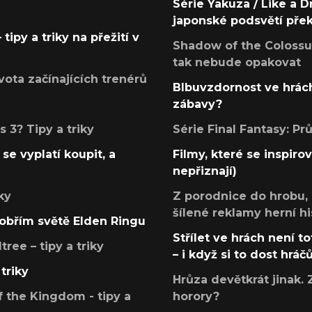
Série Yakuza / Like a D
japonské podsvětí pře
tipy a triky na přežití v
Shadow of the Colossus
tak nebude opakovat
ota začínajících trenérů
Blbuvzdornost ve hrách
zábavy?
 3? Tipy a triky
Série Final Fantasy: P
se vyplatí koupit, a
Filmy, které se inspirov
nepřiznají)
ky
Z porodnice do hrobu,
šílené reklamy herní hi
v obřím světě Elden Ringu
Střílet ve hrách není to
ree – tipy a triky
– i když si to dost hráč
triky
Hrůza devětkrát jinak. 
 the Kingdom - tipy a
horory?