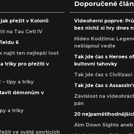
Doporučené člá
jak přežít v Kolonii
Videoherní poprvé: Pr
bez nichž si hry dnes
žít na Tau Ceti IV
Hideo Kodžima: Legendá
fieldu 6
nešlápnul vedle
k najít ten nejlepší loot
Tak jde čas s Heroes o
a triky pro přežití v
kultovní tahovky
Tak jde čas s Civilizací
 tipy a triky
Tak jde čas s Assassin'
postavit démonům v
Závislost na videohrác
pán
py a triky
20 nejpamětihodnějšíc
Aim Down Sights aneb 
přežít ve světě smrtících