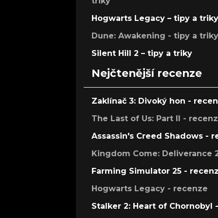
triky
Hogwarts Legacy – tipy a trik
Dune: Awakening - tipy a trik
Silent Hill 2 – tipy a triky
Nejčtenější recenze
Zaklínač 3: Divoký hon - rece
The Last of Us: Part II - recen
Assassin's Creed Shadows - 
Kingdom Come: Deliverance 2
Farming Simulator 25 - recen
Hogwarts Legacy - recenze
Stalker 2: Heart of Chornobyl 