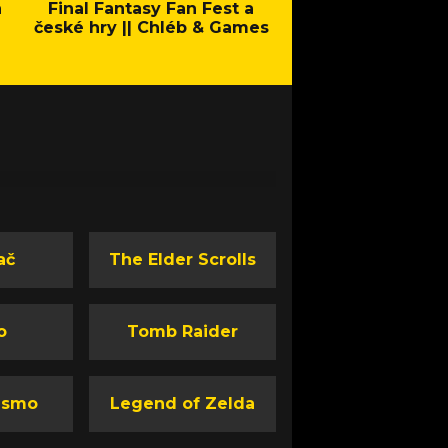
a
Final Fantasy Fan Fest a
Company of Heroes 
české hry || Chléb & Games
Stand - Trail
ač
The Elder Scrolls
o
Tomb Raider
ismo
Legend of Zelda