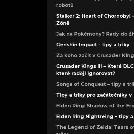
robotů
Stalker 2: Heart of Chornobyl – 
Zóně
Jak na Pokémony? Rady do živ
Genshin Impact - tipy a triky
Za koho začít v Crusader Kings
Crusader Kings III – Které DLC 
které raději ignorovat?
Songs of Conquest – tipy a tri
Tipy a triky pro začátečníky 
Elden Ring: Shadow of the Erdt
Elden Ring Nightreing – tipy a 
The Legend of Zelda: Tears of