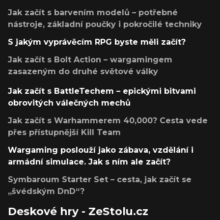
Jak začít s barvením modelů – potřebné
nástroje, základní poučky i pokročilé techniky
S jakým vyprávěcím RPG byste měli začít?
Jak začít s Bolt Action – wargamingem
zasazeným do druhé světové války
Jak začít s BattleTechem – epickými bitvami
obrovitých válečných mechů
Jak začít s Warhammerem 40,000? Cesta vede
přes přístupnější Kill Team
Wargaming poslouží jako zábava, vzdělání i
armádní simulace. Jak s ním ale začít?
Symbaroum Starter Set – cesta, jak začít se
„švédským DnD“?
Deskové hry - ZeStolu.cz