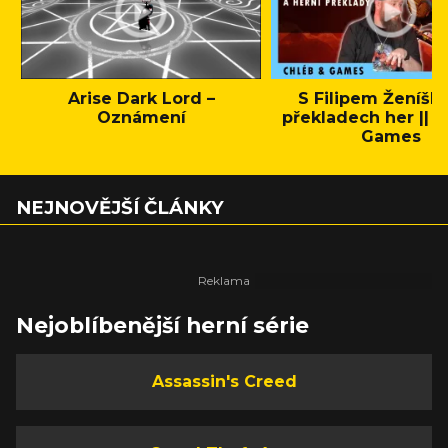
Arise Dark Lord –
S Filipem Ženíšk
Oznámení
překladech her || C
Games
NEJNOVĚJŠÍ ČLÁNKY
Nejoblíbenější herní série
Assassin's Creed