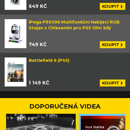
649 KČ
KOUPIT
iPega P5S006 Multifunkční Nabíjecí RGB
Stojan s Chlazením pro PS5 Slim bílý
749 KČ
KOUPIT
Battlefield 6 (PS5)
1 149 KČ
KOUPIT
DOPORUČENÁ VIDEA