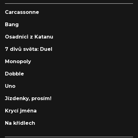
Carcassonne
Bang
Osadníci z Katanu
7 divů světa: Duel
Monopoly
Dobble
Uno
Jízdenky, prosím!
Krycí jména
Na křídlech