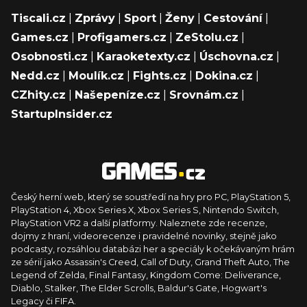
Tiscali.cz
|
Zprávy
|
Sport
|
Ženy
|
Cestování
|
Games.cz
|
Profigamers.cz
|
ZeStolu.cz
|
Osobnosti.cz
|
Karaoketexty.cz
|
Úschovna.cz
|
Nedd.cz
|
Moulík.cz
|
Fights.cz
|
Dokina.cz
|
CZhity.cz
|
Našepeníze.cz
|
Srovnám.cz
|
StartupInsider.cz
Český herní web, který se soustředí na hry pro PC, PlayStation 5,
PlayStation 4, Xbox Series X, Xbox Series S, Nintendo Switch,
PlayStation VR2 a další platformy. Naleznete zde recenze,
dojmy z hraní, videorecenze i pravidelné novinky, stejně jako
podcasty, rozsáhlou databázi her a speciály k očekávaným hrám
ze sérií jako Assassin's Creed, Call of Duty, Grand Theft Auto, The
Legend of Zelda, Final Fantasy, Kingdom Come: Deliverance,
Diablo, Stalker, The Elder Scrolls, Baldur's Gate, Hogwart's
Legacy či FIFA.