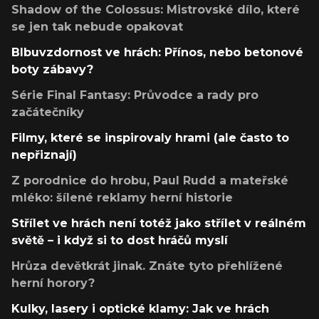
Shadow of the Colossus: Mistrovské dílo, které
se jen tak nebude opakovat
Blbuvzdornost ve hrách: Přínos, nebo betonové
boty zábavy?
Série Final Fantasy: Průvodce a rady pro
začátečníky
Filmy, které se inspirovaly hrami (ale často to
nepřiznají)
Z porodnice do hrobu, Paul Rudd a mateřské
mléko: šílené reklamy herní historie
Střílet ve hrách není totéž jako střílet v reálném
světě – i když si to dost hráčů myslí
Hrůza devětkrát jinak. Znáte tyto přehlížené
herní horory?
Kulky, lasery i optické klamy: Jak ve hrách