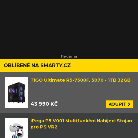
OBLÍBENÉ NA SMARTY.CZ
TIGO Ultimate R5-7500F, 5070 - 1TB 32GB
43 990 KČ
KOUPIT
iPega P5 V001 Multifunkční Nabíjecí Stojan
pro PS VR2