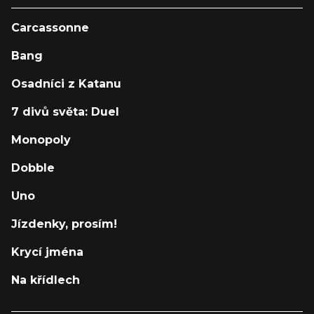
Carcassonne
Bang
Osadníci z Katanu
7 divů světa: Duel
Monopoly
Dobble
Uno
Jízdenky, prosím!
Krycí jména
Na křídlech