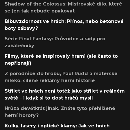
Shadow of the Colossus: Mistrovské dílo, které
se jen tak nebude opakovat
Blbuvzdornost ve hrách: Přínos, nebo betonové
boty zábavy?
Série Final Fantasy: Průvodce a rady pro
začátečníky
Filmy, které se inspirovaly hrami (ale často to
nepřiznají)
Z porodnice do hrobu, Paul Rudd a mateřské
mléko: šílené reklamy herní historie
Střílet ve hrách není totéž jako střílet v reálném
světě – i když si to dost hráčů myslí
Hrůza devětkrát jinak. Znáte tyto přehlížené
herní horory?
Kulky, lasery i optické klamy: Jak ve hrách