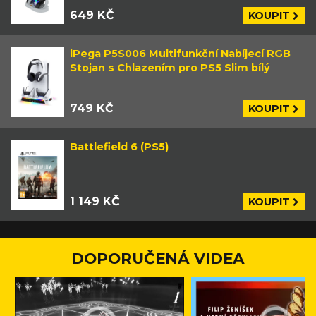
649 KČ
KOUPIT
iPega P5S006 Multifunkční Nabíjecí RGB
Stojan s Chlazením pro PS5 Slim bílý
749 KČ
KOUPIT
Battlefield 6 (PS5)
1 149 KČ
KOUPIT
DOPORUČENÁ VIDEA