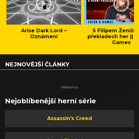
Arise Dark Lord –
S Filipem Ženíšk
Oznámení
překladech her || C
Games
NEJNOVĚJŠÍ ČLÁNKY
Nejoblíbenější herní série
Assassin's Creed