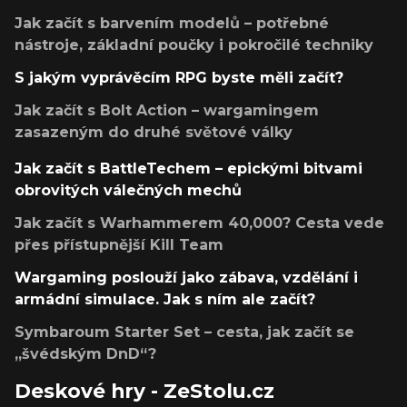
Jak začít s barvením modelů – potřebné
nástroje, základní poučky i pokročilé techniky
S jakým vyprávěcím RPG byste měli začít?
Jak začít s Bolt Action – wargamingem
zasazeným do druhé světové války
Jak začít s BattleTechem – epickými bitvami
obrovitých válečných mechů
Jak začít s Warhammerem 40,000? Cesta vede
přes přístupnější Kill Team
Wargaming poslouží jako zábava, vzdělání i
armádní simulace. Jak s ním ale začít?
Symbaroum Starter Set – cesta, jak začít se
„švédským DnD“?
Deskové hry - ZeStolu.cz