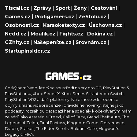
Tiscali.cz
|
Zprávy
|
Sport
|
Ženy
|
Cestování
|
Games.cz
|
Profigamers.cz
|
ZeStolu.cz
|
Osobnosti.cz
|
Karaoketexty.cz
|
Úschovna.cz
|
Nedd.cz
|
Moulík.cz
|
Fights.cz
|
Dokina.cz
|
CZhity.cz
|
Našepeníze.cz
|
Srovnám.cz
|
StartupInsider.cz
Český herní web, který se soustředí na hry pro PC, PlayStation 5,
PlayStation 4, Xbox Series X, Xbox Series S, Nintendo Switch,
PlayStation VR2 a další platformy. Naleznete zde recenze,
dojmy z hraní, videorecenze i pravidelné novinky, stejně jako
podcasty, rozsáhlou databázi her a speciály k očekávaným hrám
ze sérií jako Assassin's Creed, Call of Duty, Grand Theft Auto, The
Legend of Zelda, Final Fantasy, Kingdom Come: Deliverance,
Diablo, Stalker, The Elder Scrolls, Baldur's Gate, Hogwart's
Legacy či FIFA.