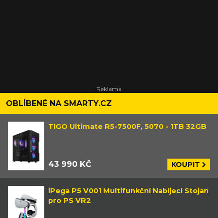
OBLÍBENÉ NA SMARTY.CZ
TIGO Ultimate R5-7500F, 5070 - 1TB 32GB
43 990 KČ
KOUPIT
iPega P5 V001 Multifunkční Nabíjecí Stojan
pro PS VR2