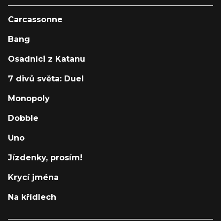
Carcassonne
Bang
Osadníci z Katanu
7 divů světa: Duel
Monopoly
Dobble
Uno
Jízdenky, prosím!
Krycí jména
Na křídlech