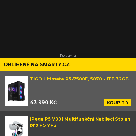
OBLÍBENÉ NA SMARTY.CZ
TIGO Ultimate R5-7500F, 5070 - 1TB 32GB
43 990 KČ
KOUPIT
iPega P5 V001 Multifunkční Nabíjecí Stojan
pro PS VR2