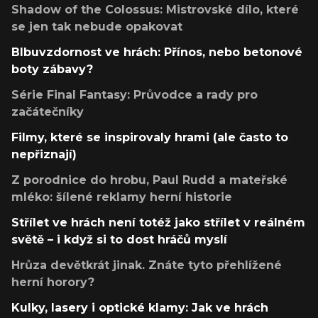
Shadow of the Colossus: Mistrovské dílo, které
se jen tak nebude opakovat
Blbuvzdornost ve hrách: Přínos, nebo betonové
boty zábavy?
Série Final Fantasy: Průvodce a rady pro
začátečníky
Filmy, které se inspirovaly hrami (ale často to
nepřiznají)
Z porodnice do hrobu, Paul Rudd a mateřské
mléko: šílené reklamy herní historie
Střílet ve hrách není totéž jako střílet v reálném
světě – i když si to dost hráčů myslí
Hrůza devětkrát jinak. Znáte tyto přehlížené
herní horory?
Kulky, lasery i optické klamy: Jak ve hrách