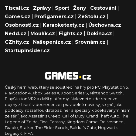
Tiscali.cz
|
Zprávy
|
Sport
|
Ženy
|
Cestování
|
Games.cz
|
Profigamers.cz
|
ZeStolu.cz
|
Osobnosti.cz
|
Karaoketexty.cz
|
Úschovna.cz
|
Nedd.cz
|
Moulík.cz
|
Fights.cz
|
Dokina.cz
|
CZhity.cz
|
Našepeníze.cz
|
Srovnám.cz
|
StartupInsider.cz
Český herní web, který se soustředí na hry pro PC, PlayStation 5,
PlayStation 4, Xbox Series X, Xbox Series S, Nintendo Switch,
PlayStation VR2 a další platformy. Naleznete zde recenze,
dojmy z hraní, videorecenze i pravidelné novinky, stejně jako
podcasty, rozsáhlou databázi her a speciály k očekávaným hrám
ze sérií jako Assassin's Creed, Call of Duty, Grand Theft Auto, The
Legend of Zelda, Final Fantasy, Kingdom Come: Deliverance,
Diablo, Stalker, The Elder Scrolls, Baldur's Gate, Hogwart's
Legacy či FIFA.