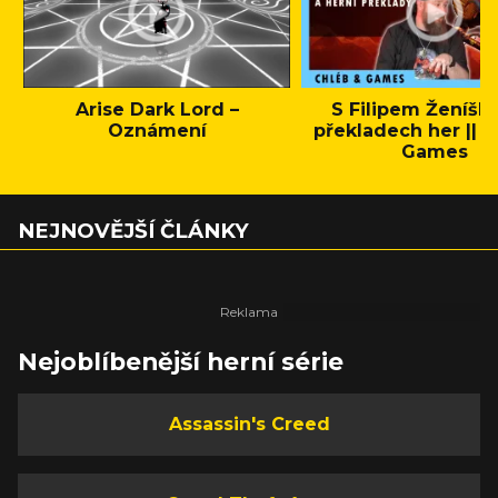
Arise Dark Lord –
S Filipem Ženíšk
Oznámení
překladech her || C
Games
NEJNOVĚJŠÍ ČLÁNKY
Nejoblíbenější herní série
Assassin's Creed