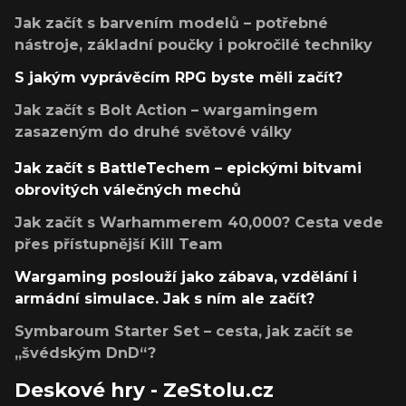
Jak začít s barvením modelů – potřebné
nástroje, základní poučky i pokročilé techniky
S jakým vyprávěcím RPG byste měli začít?
Jak začít s Bolt Action – wargamingem
zasazeným do druhé světové války
Jak začít s BattleTechem – epickými bitvami
obrovitých válečných mechů
Jak začít s Warhammerem 40,000? Cesta vede
přes přístupnější Kill Team
Wargaming poslouží jako zábava, vzdělání i
armádní simulace. Jak s ním ale začít?
Symbaroum Starter Set – cesta, jak začít se
„švédským DnD“?
Deskové hry - ZeStolu.cz