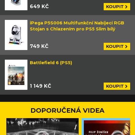
649 KČ
KOUPIT
iPega P5S006 Multifunkční Nabíjecí RGB
Stojan s Chlazením pro PS5 Slim bílý
749 KČ
KOUPIT
Battlefield 6 (PS5)
1 149 KČ
KOUPIT
DOPORUČENÁ VIDEA