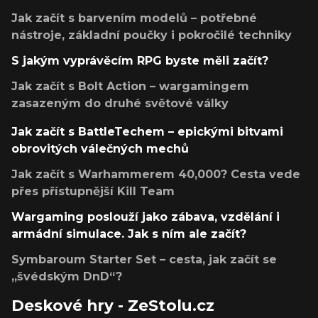
Jak začít s barvením modelů – potřebné
nástroje, základní poučky i pokročilé techniky
S jakým vyprávěcím RPG byste měli začít?
Jak začít s Bolt Action – wargamingem
zasazeným do druhé světové války
Jak začít s BattleTechem – epickými bitvami
obrovitých válečných mechů
Jak začít s Warhammerem 40,000? Cesta vede
přes přístupnější Kill Team
Wargaming poslouží jako zábava, vzdělání i
armádní simulace. Jak s ním ale začít?
Symbaroum Starter Set – cesta, jak začít se
„švédským DnD“?
Deskové hry - ZeStolu.cz