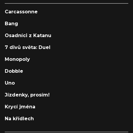
Carcassonne
Bang
Osadníci z Katanu
7 divů světa: Duel
Monopoly
Dobble
Uno
Jízdenky, prosím!
Krycí jména
Na křídlech