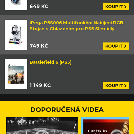
649 KČ
KOUPIT
iPega P5S006 Multifunkční Nabíjecí RGB
Stojan s Chlazením pro PS5 Slim bílý
749 KČ
KOUPIT
Battlefield 6 (PS5)
1 149 KČ
KOUPIT
DOPORUČENÁ VIDEA