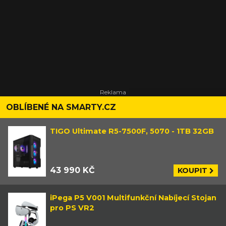
OBLÍBENÉ NA SMARTY.CZ
TIGO Ultimate R5-7500F, 5070 - 1TB 32GB
43 990 KČ
KOUPIT
iPega P5 V001 Multifunkční Nabíjecí Stojan
pro PS VR2