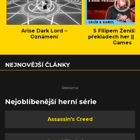
Arise Dark Lord –
S Filipem Ženíšk
Oznámení
překladech her || C
Games
NEJNOVĚJŠÍ ČLÁNKY
Nejoblíbenější herní série
Assassin's Creed