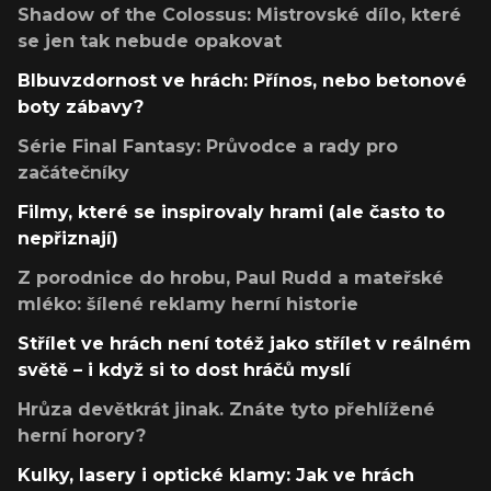
Shadow of the Colossus: Mistrovské dílo, které
se jen tak nebude opakovat
Blbuvzdornost ve hrách: Přínos, nebo betonové
boty zábavy?
Série Final Fantasy: Průvodce a rady pro
začátečníky
Filmy, které se inspirovaly hrami (ale často to
nepřiznají)
Z porodnice do hrobu, Paul Rudd a mateřské
mléko: šílené reklamy herní historie
Střílet ve hrách není totéž jako střílet v reálném
světě – i když si to dost hráčů myslí
Hrůza devětkrát jinak. Znáte tyto přehlížené
herní horory?
Kulky, lasery i optické klamy: Jak ve hrách