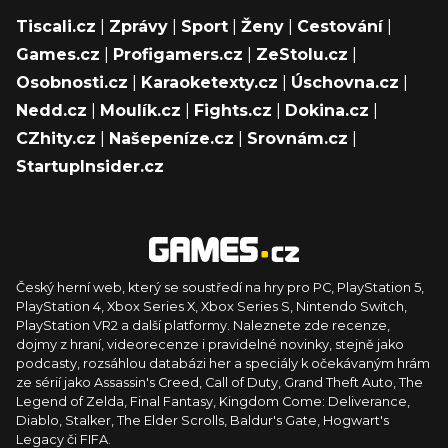
Tiscali.cz
|
Zprávy
|
Sport
|
Ženy
|
Cestování
|
Games.cz
|
Profigamers.cz
|
ZeStolu.cz
|
Osobnosti.cz
|
Karaoketexty.cz
|
Úschovna.cz
|
Nedd.cz
|
Moulík.cz
|
Fights.cz
|
Dokina.cz
|
CZhity.cz
|
Našepeníze.cz
|
Srovnám.cz
|
StartupInsider.cz
Český herní web, který se soustředí na hry pro PC, PlayStation 5,
PlayStation 4, Xbox Series X, Xbox Series S, Nintendo Switch,
PlayStation VR2 a další platformy. Naleznete zde recenze,
dojmy z hraní, videorecenze i pravidelné novinky, stejně jako
podcasty, rozsáhlou databázi her a speciály k očekávaným hrám
ze sérií jako Assassin's Creed, Call of Duty, Grand Theft Auto, The
Legend of Zelda, Final Fantasy, Kingdom Come: Deliverance,
Diablo, Stalker, The Elder Scrolls, Baldur's Gate, Hogwart's
Legacy či FIFA.