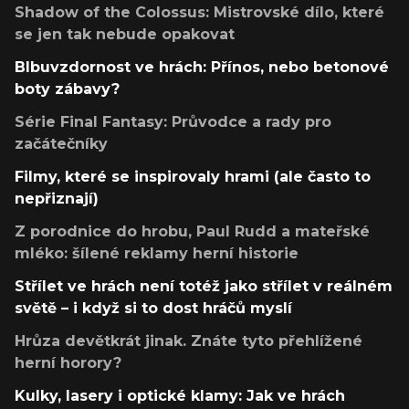
Shadow of the Colossus: Mistrovské dílo, které
se jen tak nebude opakovat
Blbuvzdornost ve hrách: Přínos, nebo betonové
boty zábavy?
Série Final Fantasy: Průvodce a rady pro
začátečníky
Filmy, které se inspirovaly hrami (ale často to
nepřiznají)
Z porodnice do hrobu, Paul Rudd a mateřské
mléko: šílené reklamy herní historie
Střílet ve hrách není totéž jako střílet v reálném
světě – i když si to dost hráčů myslí
Hrůza devětkrát jinak. Znáte tyto přehlížené
herní horory?
Kulky, lasery i optické klamy: Jak ve hrách