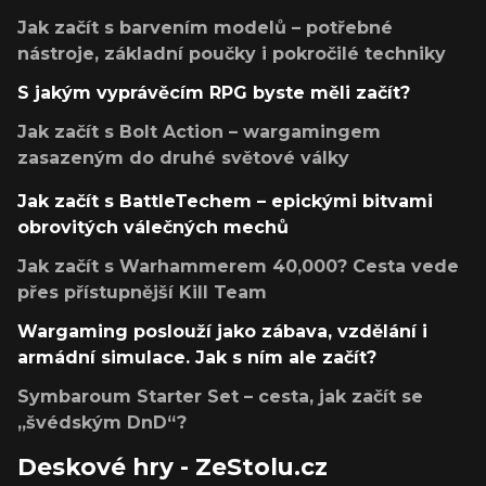
Jak začít s barvením modelů – potřebné
nástroje, základní poučky i pokročilé techniky
S jakým vyprávěcím RPG byste měli začít?
Jak začít s Bolt Action – wargamingem
zasazeným do druhé světové války
Jak začít s BattleTechem – epickými bitvami
obrovitých válečných mechů
Jak začít s Warhammerem 40,000? Cesta vede
přes přístupnější Kill Team
Wargaming poslouží jako zábava, vzdělání i
armádní simulace. Jak s ním ale začít?
Symbaroum Starter Set – cesta, jak začít se
„švédským DnD“?
Deskové hry - ZeStolu.cz