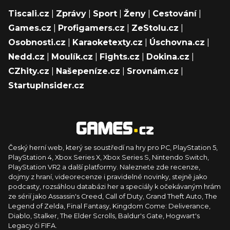
Tiscali.cz
|
Zprávy
|
Sport
|
Ženy
|
Cestování
|
Games.cz
|
Profigamers.cz
|
ZeStolu.cz
|
Osobnosti.cz
|
Karaoketexty.cz
|
Úschovna.cz
|
Nedd.cz
|
Moulík.cz
|
Fights.cz
|
Dokina.cz
|
CZhity.cz
|
Našepeníze.cz
|
Srovnám.cz
|
StartupInsider.cz
Český herní web, který se soustředí na hry pro PC, PlayStation 5,
PlayStation 4, Xbox Series X, Xbox Series S, Nintendo Switch,
PlayStation VR2 a další platformy. Naleznete zde recenze,
dojmy z hraní, videorecenze i pravidelné novinky, stejně jako
podcasty, rozsáhlou databázi her a speciály k očekávaným hrám
ze sérií jako Assassin's Creed, Call of Duty, Grand Theft Auto, The
Legend of Zelda, Final Fantasy, Kingdom Come: Deliverance,
Diablo, Stalker, The Elder Scrolls, Baldur's Gate, Hogwart's
Legacy či FIFA.