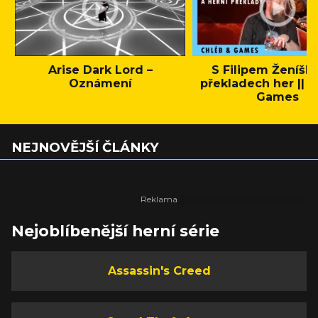
Arise Dark Lord –
S Filipem Ženíšk
Oznámení
překladech her || C
Games
NEJNOVĚJŠÍ ČLÁNKY
Nejoblíbenější herní série
Assassin's Creed