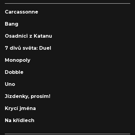
Carcassonne
Bang
Osadníci z Katanu
7 divů světa: Duel
Monopoly
Dobble
Uno
Jízdenky, prosím!
Krycí jména
Na křídlech