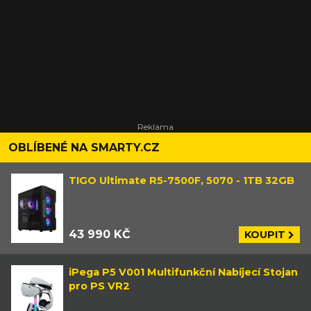
OBLÍBENÉ NA SMARTY.CZ
TIGO Ultimate R5-7500F, 5070 - 1TB 32GB
43 990 KČ
KOUPIT
iPega P5 V001 Multifunkční Nabíjecí Stojan
pro PS VR2