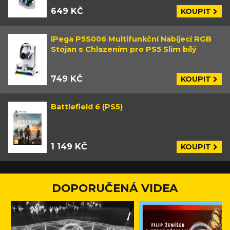
649 KČ
KOUPIT
iPega P5S006 Multifunkční Nabíjecí RGB
Stojan s Chlazením pro PS5 Slim bílý
749 KČ
KOUPIT
Battlefield 6 (PS5)
1 149 KČ
KOUPIT
DOPORUČENÁ VIDEA