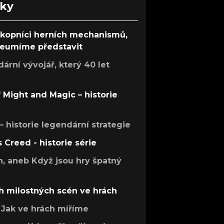
nky
ůkopníci herních mechanismů,
 neumíme představit
rní vývojář, který 40 let
f Might and Magic – historie
 – historie legendární strategie
s Creed - historie série
h, aneb Když jsou hry špatný
h milostných scén ve hrách
Jak ve hrách míříme