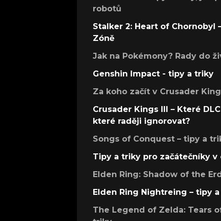
robotů
Stalker 2: Heart of Chornobyl – 
Zóně
Jak na Pokémony? Rady do živ
Genshin Impact - tipy a triky
Za koho začít v Crusader Kings
Crusader Kings III – Které DLC 
které raději ignorovat?
Songs of Conquest – tipy a tri
Tipy a triky pro začátečníky 
Elden Ring: Shadow of the Erdt
Elden Ring Nightreing – tipy a 
The Legend of Zelda: Tears of