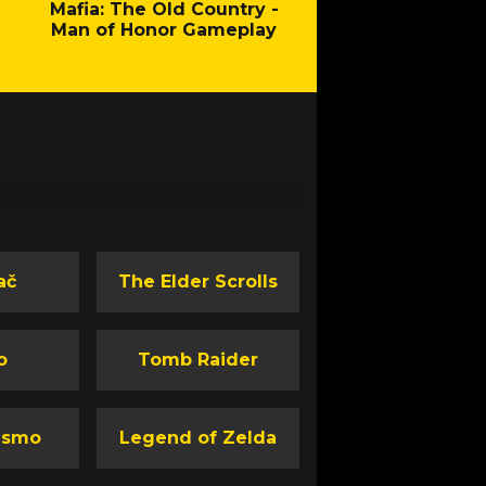
Mafia: The Old Country -
Fallout - New Cal
Man of Honor Gameplay
ač
The Elder Scrolls
o
Tomb Raider
ismo
Legend of Zelda