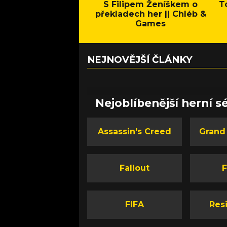
S Filipem Ženíškem o
T
překladech her || Chléb &
Games
NEJNOVĚJŠÍ ČLÁNKY
Nejoblíbenější herní sé
Assassin's Creed
Grand
Fallout
F
FIFA
Resi