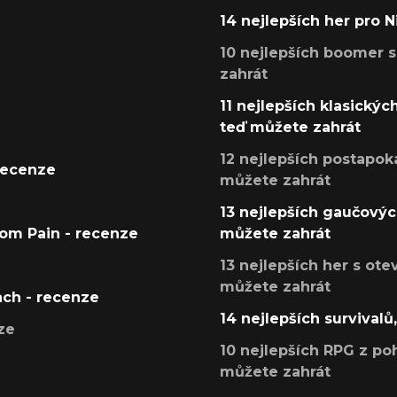
14 nejlepších her pro 
10 nejlepších boomer s
zahrát
11 nejlepších klasickýc
teď můžete zahrát
12 nejlepších postapoka
recenze
můžete zahrát
13 nejlepších gaučových
tom Pain - recenze
můžete zahrát
13 nejlepších her s ot
můžete zahrát
ach - recenze
14 nejlepších survivalů
ze
10 nejlepších RPG z poh
můžete zahrát