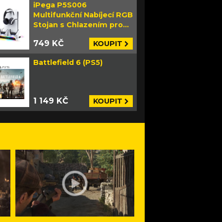
iPega P5S006
Multifunkční Nabíjecí RGB
Stojan s Chlazením pro
PS5 Slim bílý
749 KČ
KOUPIT
Battlefield 6 (PS5)
1 149 KČ
KOUPIT