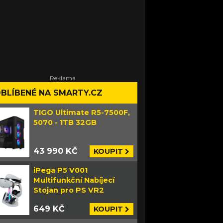
BLÍBENÉ NA SMARTY.CZ
TIGO Ultimate R5-7500F,
5070 - 1TB 32GB
43 990 KČ
KOUPIT
iPega P5 V001
Multifunkční Nabíjecí
Stojan pro PS VR2
649 KČ
KOUPIT