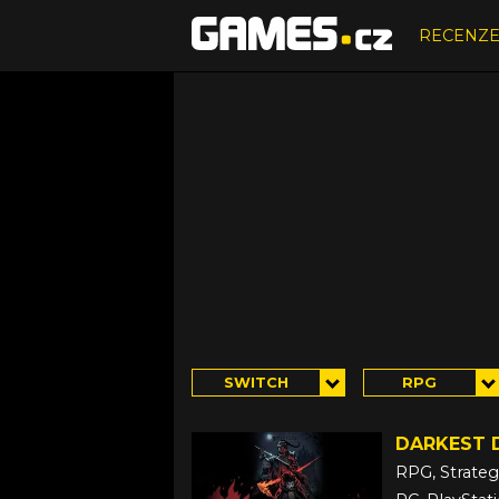
RECENZ
SWITCH
RPG
DARKEST D
RPG, Strateg