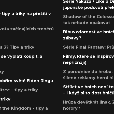
Série Yakuza / Like a D
japonské podsvětí pře
tipy a triky na přežití v
Shadow of the Colossus
tak nebude opakovat
ota začínajících trenérů
Blbuvzdornost ve hrách
zábavy?
 3? Tipy a triky
Série Final Fantasy: P
se vyplatí koupit, a
Filmy, které se inspirov
nepřiznají)
ky
Z porodnice do hrobu,
šílené reklamy herní hi
v obřím světě Elden Ringu
Střílet ve hrách není to
ree – tipy a triky
– i když si to dost hráč
triky
Hrůza devětkrát jinak. 
 the Kingdom - tipy a
horory?