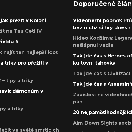
Doporučené člá
jak přežít v Kolonii
Videoherní poprvé: Pr
bez nichž si hry dnes
žít na Tau Ceti IV
Hideo Kodžima: Legendá
fieldu 6
nešlápnul vedle
k najít ten nejlepší loot
Tak jde čas s Heroes o
a triky pro přežití v
kultovní tahovky
Tak jde čas s Civilizací
 tipy a triky
Tak jde čas s Assassin'
postavit démonům v
Závislost na videohrác
pán
py a triky
20 nejpamětihodnějšíc
Aim Down Sights aneb 
přežít ve světě smrtících