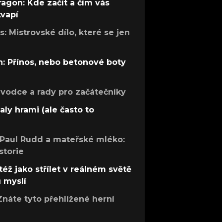
ragon: Kde začít a čím vás
kvapí
: Mistrovské dílo, které se jen
: Přínos, nebo betonové boty
růvodce a rady pro začátečníky
aly hrami (ale často to
 Paul Rudd a mateřské mléko:
storie
též jako střílet v reálném světě
ů myslí
Znáte tyto přehlížené herní