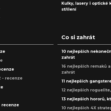
Kulky, lasery i optické
y
střílení
y
Co si zahrát
nze
10 nejlepších nekonečn
zahrát
ze
16 nejlepších remaků a
recenze
zahrát
 - recenze
11 nejlepších gangstere
ze
12 nejlepších roguelite
13 nejlepších hororů, k
- recenze
10 nejlepších 4X strate