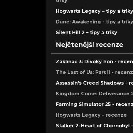
triky
Hogwarts Legacy – tipy a trik
Dune: Awakening - tipy a trik
Silent Hill 2 – tipy a triky
Nejčtenější recenze
Zaklínač 3: Divoký hon - rece
The Last of Us: Part II - recen
Assassin's Creed Shadows - 
Kingdom Come: Deliverance 2
Farming Simulator 25 - recen
Hogwarts Legacy - recenze
Stalker 2: Heart of Chornobyl 