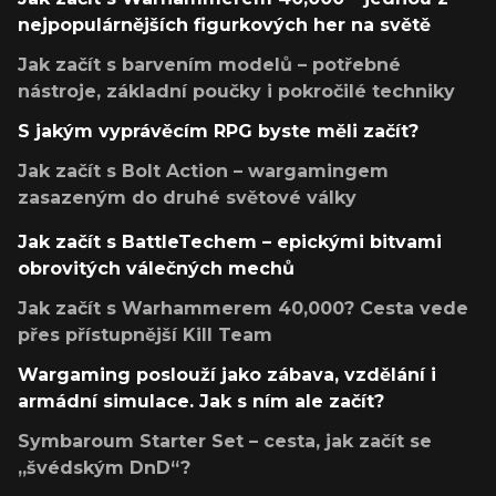
nejpopulárnějších figurkových her na světě
Jak začít s barvením modelů – potřebné
nástroje, základní poučky i pokročilé techniky
S jakým vyprávěcím RPG byste měli začít?
Jak začít s Bolt Action – wargamingem
zasazeným do druhé světové války
Jak začít s BattleTechem – epickými bitvami
obrovitých válečných mechů
Jak začít s Warhammerem 40,000? Cesta vede
přes přístupnější Kill Team
Wargaming poslouží jako zábava, vzdělání i
armádní simulace. Jak s ním ale začít?
Symbaroum Starter Set – cesta, jak začít se
„švédským DnD“?