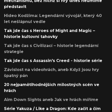
mechanismů, bez nichž si hry dnes neumíme
představit
Hideo Kodžima: Legendární vývojář, který 40
let nešlápnul vedle
Tak jde čas s Heroes of Might and Magic –
historie kultovní tahovky
Tak jde čas s Civilizací – historie legendární
strategie
Tak jde čas s Assassin's Creed - historie série
Závislost na videohrách, aneb Když jsou hry
špatný pán
20 nejpamětihodnějších milostných scén ve
hrách
Aim Down Sights aneb Jak ve hrách míříme
Série Yakuza / Like a Dragon: Kde začít a čím