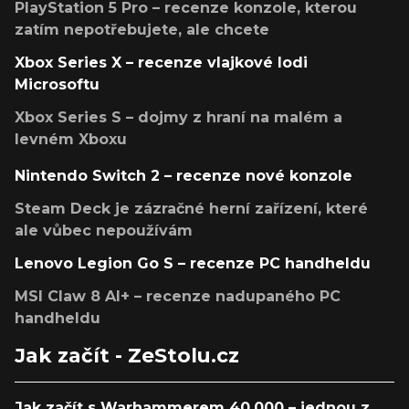
PlayStation 5 Pro – recenze konzole, kterou
zatím nepotřebujete, ale chcete
Xbox Series X – recenze vlajkové lodi
Microsoftu
Xbox Series S – dojmy z hraní na malém a
levném Xboxu
Nintendo Switch 2 – recenze nové konzole
Steam Deck je zázračné herní zařízení, které
ale vůbec nepoužívám
Lenovo Legion Go S – recenze PC handheldu
MSI Claw 8 AI+ – recenze nadupaného PC
handheldu
Jak začít - ZeStolu.cz
Jak začít s Warhammerem 40,000 – jednou z