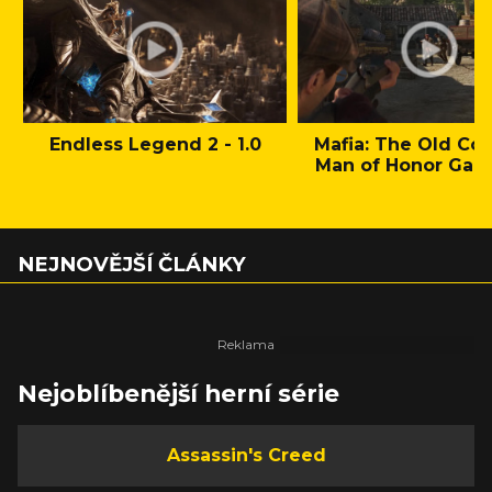
Endless Legend 2 - 1.0
Mafia: The Old Cou
Man of Honor Gam
NEJNOVĚJŠÍ ČLÁNKY
Nejoblíbenější herní série
Assassin's Creed