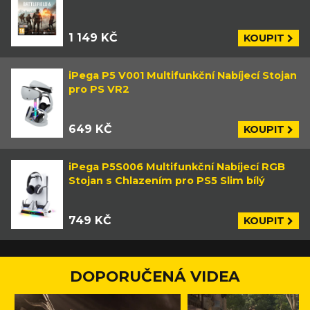
1 149 KČ
KOUPIT
iPega P5 V001 Multifunkční Nabíjecí Stojan
pro PS VR2
649 KČ
KOUPIT
iPega P5S006 Multifunkční Nabíjecí RGB
Stojan s Chlazením pro PS5 Slim bílý
749 KČ
KOUPIT
DOPORUČENÁ VIDEA