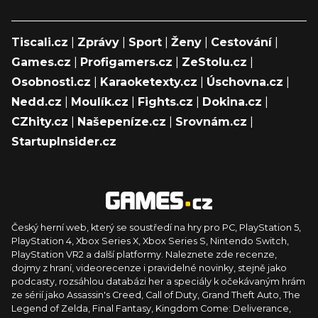
Tiscali.cz
|
Zprávy
|
Sport
|
Ženy
|
Cestování
|
Games.cz
|
Profigamers.cz
|
ZeStolu.cz
|
Osobnosti.cz
|
Karaoketexty.cz
|
Úschovna.cz
|
Nedd.cz
|
Moulík.cz
|
Fights.cz
|
Dokina.cz
|
CZhity.cz
|
Našepeníze.cz
|
Srovnám.cz
|
StartupInsider.cz
Český herní web, který se soustředí na hry pro PC, PlayStation 5,
PlayStation 4, Xbox Series X, Xbox Series S, Nintendo Switch,
PlayStation VR2 a další platformy. Naleznete zde recenze,
dojmy z hraní, videorecenze i pravidelné novinky, stejně jako
podcasty, rozsáhlou databázi her a speciály k očekávaným hrám
ze sérií jako Assassin's Creed, Call of Duty, Grand Theft Auto, The
Legend of Zelda, Final Fantasy, Kingdom Come: Deliverance,