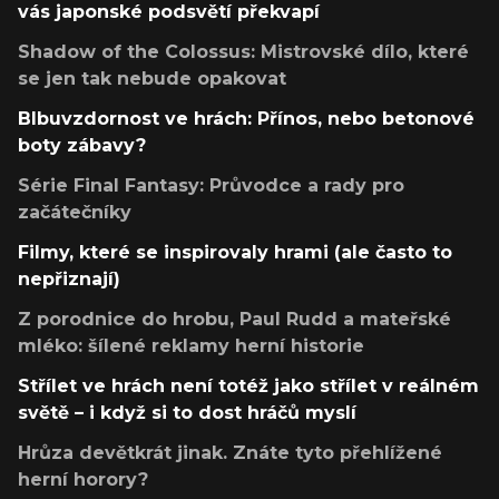
vás japonské podsvětí překvapí
Shadow of the Colossus: Mistrovské dílo, které
se jen tak nebude opakovat
Blbuvzdornost ve hrách: Přínos, nebo betonové
boty zábavy?
Série Final Fantasy: Průvodce a rady pro
začátečníky
Filmy, které se inspirovaly hrami (ale často to
nepřiznají)
Z porodnice do hrobu, Paul Rudd a mateřské
mléko: šílené reklamy herní historie
Střílet ve hrách není totéž jako střílet v reálném
světě – i když si to dost hráčů myslí
Hrůza devětkrát jinak. Znáte tyto přehlížené
herní horory?