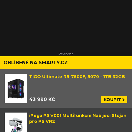
OBLÍBENÉ NA SMARTY.CZ
TIGO Ultimate R5-7500F, 5070 - 1TB 32GB
43 990 KČ
KOUPIT
iPega P5 V001 Multifunkční Nabíjecí Stojan
pro PS VR2