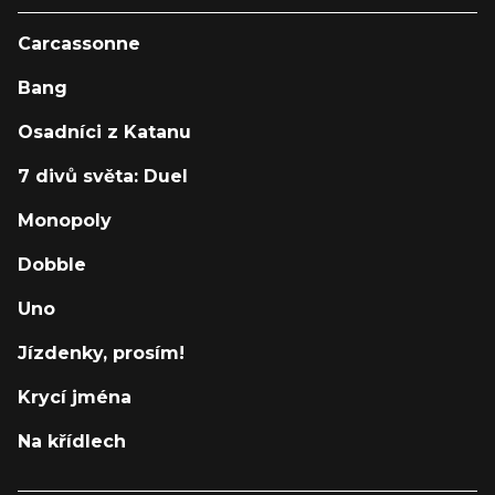
Carcassonne
Bang
Osadníci z Katanu
7 divů světa: Duel
Monopoly
Dobble
Uno
Jízdenky, prosím!
Krycí jména
Na křídlech