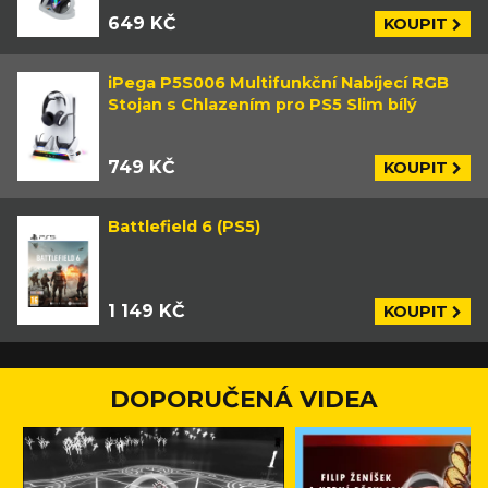
649 KČ
KOUPIT
iPega P5S006 Multifunkční Nabíjecí RGB
Stojan s Chlazením pro PS5 Slim bílý
749 KČ
KOUPIT
Battlefield 6 (PS5)
1 149 KČ
KOUPIT
DOPORUČENÁ VIDEA