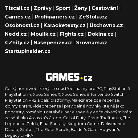
Tiscali.cz
|
Zprávy
|
Sport
|
Ženy
|
Cestování
|
Games.cz
|
Profigamers.cz
|
ZeStolu.cz
|
Osobnosti.cz
|
Karaoketexty.cz
|
Úschovna.cz
|
Nedd.cz
|
Moulík.cz
|
Fights.cz
|
Dokina.cz
|
CZhity.cz
|
Našepeníze.cz
|
Srovnám.cz
|
StartupInsider.cz
Český herní web, který se soustředí na hry pro PC, PlayStation 5,
PlayStation 4, Xbox Series X, Xbox Series S, Nintendo Switch,
PlayStation VR2 a další platformy. Naleznete zde recenze,
dojmy z hraní, videorecenze i pravidelné novinky, stejně jako
podcasty, rozsáhlou databázi her a speciály k očekávaným hrám
ze sérií jako Assassin's Creed, Call of Duty, Grand Theft Auto, The
Legend of Zelda, Final Fantasy, Kingdom Come: Deliverance,
Diablo, Stalker, The Elder Scrolls, Baldur's Gate, Hogwart's
Legacy či FIFA.