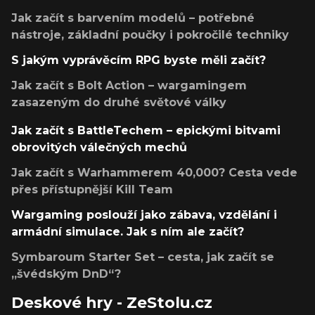
Jak začít s barvením modelů – potřebné
nástroje, základní poučky i pokročilé techniky
S jakým vyprávěcím RPG byste měli začít?
Jak začít s Bolt Action – wargamingem
zasazeným do druhé světové války
Jak začít s BattleTechem – epickými bitvami
obrovitých válečných mechů
Jak začít s Warhammerem 40,000? Cesta vede
přes přístupnější Kill Team
Wargaming poslouží jako zábava, vzdělání i
armádní simulace. Jak s ním ale začít?
Symbaroum Starter Set – cesta, jak začít se
„švédským DnD“?
Deskové hry - ZeStolu.cz