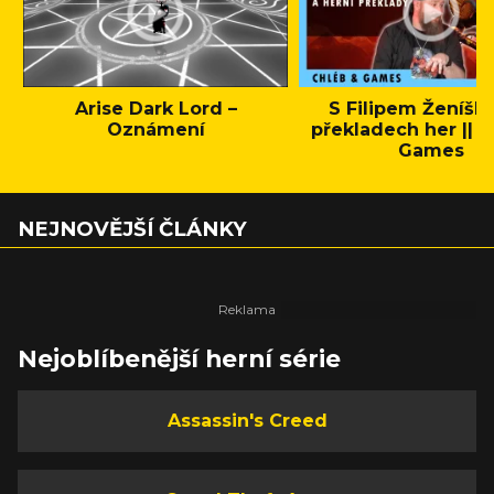
Arise Dark Lord –
S Filipem Ženíšk
Oznámení
překladech her || C
Games
NEJNOVĚJŠÍ ČLÁNKY
Nejoblíbenější herní série
Assassin's Creed