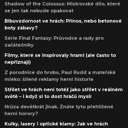
Shadow of the Colossus: Mistrovské dílo, které
se jen tak nebude opakovat
Blbuvzdornost ve hrách: Přínos, nebo betonové
boty zábavy?
Série Final Fantasy: Průvodce a rady pro
začátečníky
Filmy, které se inspirovaly hrami (ale často to
nepřiznají)
Z porodnice do hrobu, Paul Rudd a mateřské
mléko: šílené reklamy herní historie
Střílet ve hrách není totéž jako střílet v reálném
světě – i když si to dost hráčů myslí
Hrůza devětkrát jinak. Znáte tyto přehlížené
herní horory?
Kulky, lasery i optické klamy: Jak ve hrách