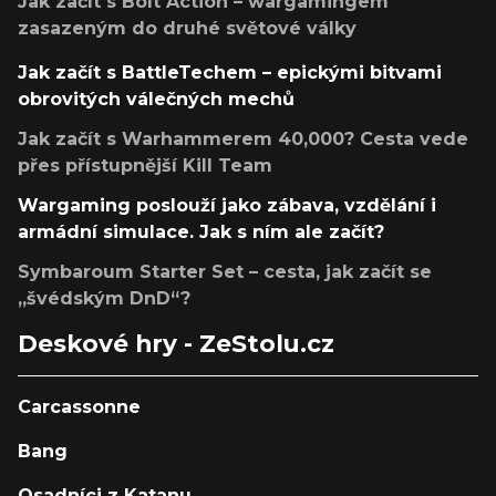
Jak začít s Bolt Action – wargamingem
zasazeným do druhé světové války
Jak začít s BattleTechem – epickými bitvami
obrovitých válečných mechů
Jak začít s Warhammerem 40,000? Cesta vede
přes přístupnější Kill Team
Wargaming poslouží jako zábava, vzdělání i
armádní simulace. Jak s ním ale začít?
Symbaroum Starter Set – cesta, jak začít se
„švédským DnD“?
Deskové hry - ZeStolu.cz
Carcassonne
Bang
Osadníci z Katanu