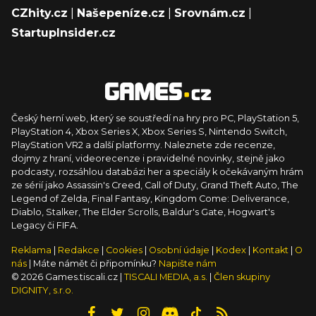
CZhity.cz
|
Našepeníze.cz
|
Srovnám.cz
|
StartupInsider.cz
Český herní web, který se soustředí na hry pro PC, PlayStation 5,
PlayStation 4, Xbox Series X, Xbox Series S, Nintendo Switch,
PlayStation VR2 a další platformy. Naleznete zde recenze,
dojmy z hraní, videorecenze i pravidelné novinky, stejně jako
podcasty, rozsáhlou databázi her a speciály k očekávaným hrám
ze sérií jako Assassin's Creed, Call of Duty, Grand Theft Auto, The
Legend of Zelda, Final Fantasy, Kingdom Come: Deliverance,
Diablo, Stalker, The Elder Scrolls, Baldur's Gate, Hogwart's
Legacy či FIFA.
Reklama
|
Redakce
|
Cookies
|
Osobní údaje
|
Kodex
|
Kontakt
|
O
nás
| Máte námět či připomínku?
Napište nám
© 2026 Games.tiscali.cz |
TISCALI MEDIA, a.s.
|
Člen skupiny
DIGNITY, s.r.o.