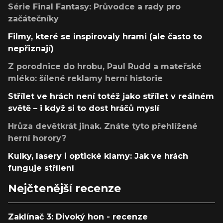
Série Final Fantasy: Průvodce a rady pro
začátečníky
Filmy, které se inspirovaly hrami (ale často to
nepřiznají)
Z porodnice do hrobu, Paul Rudd a mateřské
mléko: šílené reklamy herní historie
Střílet ve hrách není totéž jako střílet v reálném
světě – i když si to dost hráčů myslí
Hrůza devětkrát jinak. Znáte tyto přehlížené
herní horory?
Kulky, lasery i optické klamy: Jak ve hrách
funguje střílení
Nejčtenější recenze
Zaklínač 3: Divoký hon - recenze