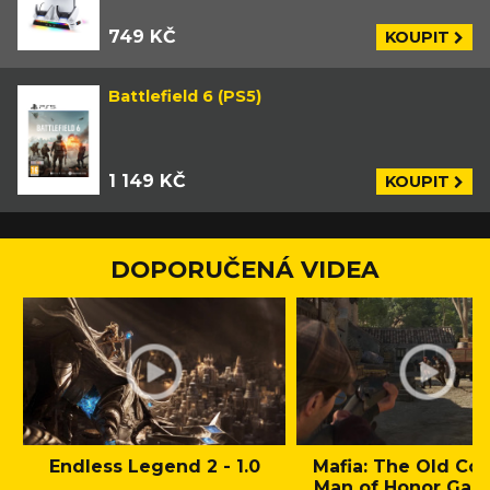
749 KČ
KOUPIT
Battlefield 6 (PS5)
1 149 KČ
KOUPIT
DOPORUČENÁ VIDEA
Endless Legend 2 - 1.0
Mafia: The Old Cou
Man of Honor Gam