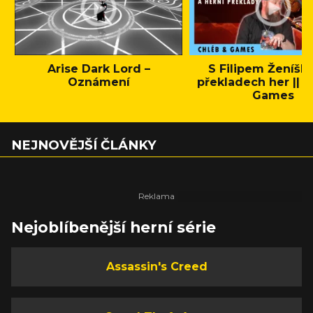
Arise Dark Lord –
S Filipem Ženíšk
Oznámení
překladech her || C
Games
NEJNOVĚJŠÍ ČLÁNKY
Nejoblíbenější herní série
Assassin's Creed