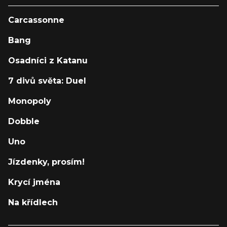
Carcassonne
Bang
Osadníci z Katanu
7 divů světa: Duel
Monopoly
Dobble
Uno
Jízdenky, prosím!
Krycí jména
Na křídlech