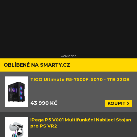
OBLÍBENÉ NA SMARTY.CZ
TIGO Ultimate R5-7500F, 5070 - 1TB 32GB
43 990 KČ
KOUPIT
iPega P5 V001 Multifunkční Nabíjecí Stojan
pro PS VR2