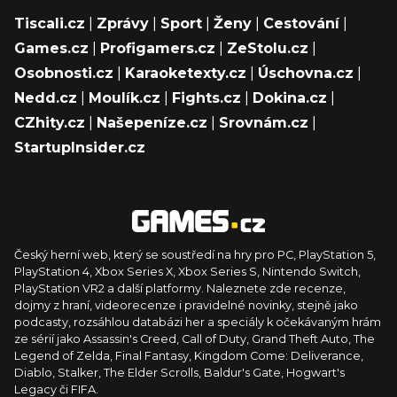
Tiscali.cz
|
Zprávy
|
Sport
|
Ženy
|
Cestování
|
Games.cz
|
Profigamers.cz
|
ZeStolu.cz
|
Osobnosti.cz
|
Karaoketexty.cz
|
Úschovna.cz
|
Nedd.cz
|
Moulík.cz
|
Fights.cz
|
Dokina.cz
|
CZhity.cz
|
Našepeníze.cz
|
Srovnám.cz
|
StartupInsider.cz
Český herní web, který se soustředí na hry pro PC, PlayStation 5,
PlayStation 4, Xbox Series X, Xbox Series S, Nintendo Switch,
PlayStation VR2 a další platformy. Naleznete zde recenze,
dojmy z hraní, videorecenze i pravidelné novinky, stejně jako
podcasty, rozsáhlou databázi her a speciály k očekávaným hrám
ze sérií jako Assassin's Creed, Call of Duty, Grand Theft Auto, The
Legend of Zelda, Final Fantasy, Kingdom Come: Deliverance,
Diablo, Stalker, The Elder Scrolls, Baldur's Gate, Hogwart's
Legacy či FIFA.