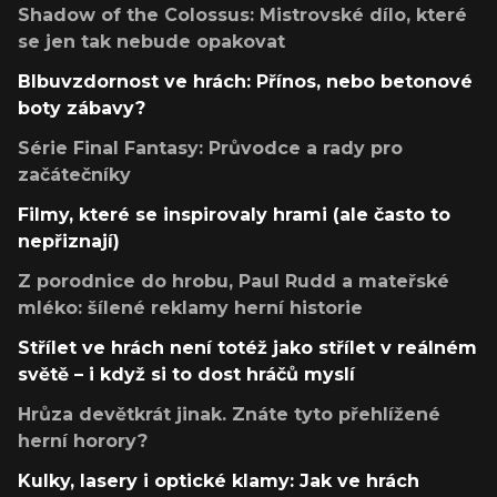
Shadow of the Colossus: Mistrovské dílo, které
se jen tak nebude opakovat
Blbuvzdornost ve hrách: Přínos, nebo betonové
boty zábavy?
Série Final Fantasy: Průvodce a rady pro
začátečníky
Filmy, které se inspirovaly hrami (ale často to
nepřiznají)
Z porodnice do hrobu, Paul Rudd a mateřské
mléko: šílené reklamy herní historie
Střílet ve hrách není totéž jako střílet v reálném
světě – i když si to dost hráčů myslí
Hrůza devětkrát jinak. Znáte tyto přehlížené
herní horory?
Kulky, lasery i optické klamy: Jak ve hrách