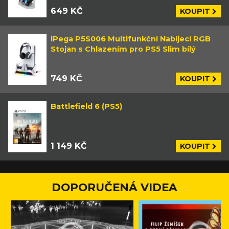
649 KČ
KOUPIT
iPega P5S006 Multifunkční Nabíjecí RGB
Stojan s Chlazením pro PS5 Slim bílý
749 KČ
KOUPIT
Battlefield 6 (PS5)
1 149 KČ
KOUPIT
DOPORUČENÁ VIDEA