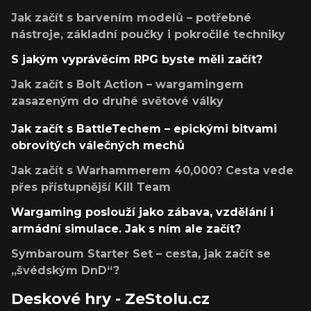
Jak začít s barvením modelů – potřebné
nástroje, základní poučky i pokročilé techniky
S jakým vyprávěcím RPG byste měli začít?
Jak začít s Bolt Action – wargamingem
zasazeným do druhé světové války
Jak začít s BattleTechem – epickými bitvami
obrovitých válečných mechů
Jak začít s Warhammerem 40,000? Cesta vede
přes přístupnější Kill Team
Wargaming poslouží jako zábava, vzdělání i
armádní simulace. Jak s ním ale začít?
Symbaroum Starter Set – cesta, jak začít se
„švédským DnD“?
Deskové hry - ZeStolu.cz