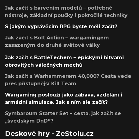
Jak začít s barvením modelů – potřebné
nástroje, základní poučky i pokročilé techniky
S jakým vyprávěcím RPG byste měli začít?
Jak začít s Bolt Action – wargamingem
zasazeným do druhé světové války
Jak začít s BattleTechem – epickými bitvami
obrovitých válečných mechů
Jak začít s Warhammerem 40,000? Cesta vede
přes přístupnější Kill Team
Wargaming poslouží jako zábava, vzdělání i
armádní simulace. Jak s ním ale začít?
Symbaroum Starter Set – cesta, jak začít se
„švédským DnD“?
Deskové hry - ZeStolu.cz