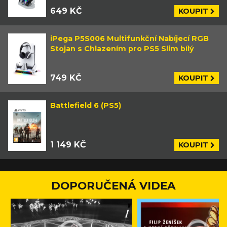
649 KČ
KOUPIT
iPega P5S006 Multifunkční Nabíjecí RGB
Stojan s Chlazením pro PS5 Slim bílý
749 KČ
KOUPIT
Battlefield 6 (PS5)
1 149 KČ
KOUPIT
DOPORUČENÁ VIDEA