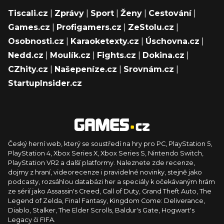
Tiscali.cz
|
Zprávy
|
Sport
|
Ženy
|
Cestování
|
Games.cz
|
Profigamers.cz
|
ZeStolu.cz
|
Osobnosti.cz
|
Karaoketexty.cz
|
Úschovna.cz
|
Nedd.cz
|
Moulík.cz
|
Fights.cz
|
Dokina.cz
|
CZhity.cz
|
Našepeníze.cz
|
Srovnám.cz
|
StartupInsider.cz
Český herní web, který se soustředí na hry pro PC, PlayStation 5,
PlayStation 4, Xbox Series X, Xbox Series S, Nintendo Switch,
PlayStation VR2 a další platformy. Naleznete zde recenze,
dojmy z hraní, videorecenze i pravidelné novinky, stejně jako
podcasty, rozsáhlou databázi her a speciály k očekávaným hrám
ze sérií jako Assassin's Creed, Call of Duty, Grand Theft Auto, The
Legend of Zelda, Final Fantasy, Kingdom Come: Deliverance,
Diablo, Stalker, The Elder Scrolls, Baldur's Gate, Hogwart's
Legacy či FIFA.