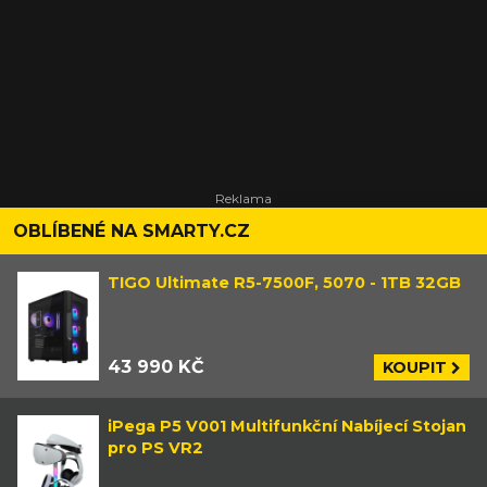
OBLÍBENÉ NA SMARTY.CZ
TIGO Ultimate R5-7500F, 5070 - 1TB 32GB
43 990 KČ
KOUPIT
iPega P5 V001 Multifunkční Nabíjecí Stojan
pro PS VR2