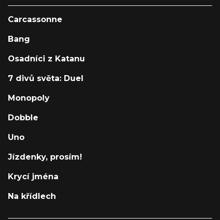
Carcassonne
Bang
Osadníci z Katanu
7 divů světa: Duel
Monopoly
Dobble
Uno
Jízdenky, prosím!
Krycí jména
Na křídlech