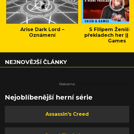
Arise Dark Lord –
S Filipem Ženíšk
Oznámení
překladech her || C
Games
NEJNOVĚJŠÍ ČLÁNKY
Nejoblíbenější herní série
Assassin's Creed