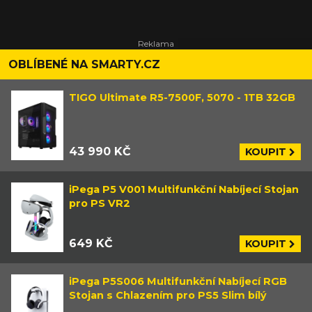
OBLÍBENÉ NA SMARTY.CZ
TIGO Ultimate R5-7500F, 5070 - 1TB 32GB
43 990 KČ
KOUPIT
iPega P5 V001 Multifunkční Nabíjecí Stojan
pro PS VR2
649 KČ
KOUPIT
iPega P5S006 Multifunkční Nabíjecí RGB
Stojan s Chlazením pro PS5 Slim bílý