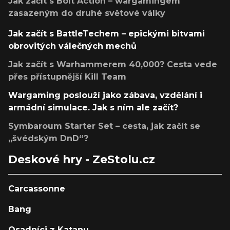
Jak začít s Bolt Action – wargamingem
zasazeným do druhé světové války
Jak začít s BattleTechem – epickými bitvami
obrovitých válečných mechů
Jak začít s Warhammerem 40,000? Cesta vede
přes přístupnější Kill Team
Wargaming poslouží jako zábava, vzdělání i
armádní simulace. Jak s ním ale začít?
Symbaroum Starter Set – cesta, jak začít se
„švédským DnD“?
Deskové hry - ZeStolu.cz
Carcassonne
Bang
Osadníci z Katanu