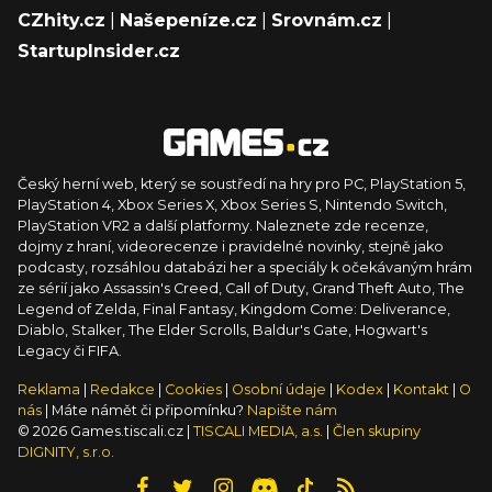
CZhity.cz
|
Našepeníze.cz
|
Srovnám.cz
|
StartupInsider.cz
Český herní web, který se soustředí na hry pro PC, PlayStation 5,
PlayStation 4, Xbox Series X, Xbox Series S, Nintendo Switch,
PlayStation VR2 a další platformy. Naleznete zde recenze,
dojmy z hraní, videorecenze i pravidelné novinky, stejně jako
podcasty, rozsáhlou databázi her a speciály k očekávaným hrám
ze sérií jako Assassin's Creed, Call of Duty, Grand Theft Auto, The
Legend of Zelda, Final Fantasy, Kingdom Come: Deliverance,
Diablo, Stalker, The Elder Scrolls, Baldur's Gate, Hogwart's
Legacy či FIFA.
Reklama
|
Redakce
|
Cookies
|
Osobní údaje
|
Kodex
|
Kontakt
|
O
nás
| Máte námět či připomínku?
Napište nám
© 2026 Games.tiscali.cz |
TISCALI MEDIA, a.s.
|
Člen skupiny
DIGNITY, s.r.o.