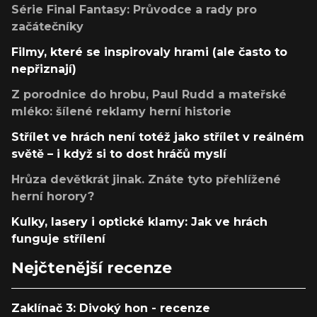
Série Final Fantasy: Průvodce a rady pro
začátečníky
Filmy, které se inspirovaly hrami (ale často to
nepřiznají)
Z porodnice do hrobu, Paul Rudd a mateřské
mléko: šílené reklamy herní historie
Střílet ve hrách není totéž jako střílet v reálném
světě – i když si to dost hráčů myslí
Hrůza devětkrát jinak. Znáte tyto přehlížené
herní horory?
Kulky, lasery i optické klamy: Jak ve hrách
funguje střílení
Nejčtenější recenze
Zaklínač 3: Divoký hon - recenze