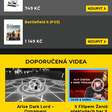
749 KČ
KOUPIT
Battlefield 6 (PS5)
1 149 KČ
KOUPIT
DOPORUČENÁ VIDEA
Arise Dark Lord –
S Filipem Ženíšk
Oznámení
překladech her || C