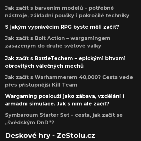
Jak začít s barvením modelů – potřebné
nástroje, základní poučky i pokročilé techniky
S jakým vyprávěcím RPG byste měli začít?
Jak začít s Bolt Action – wargamingem
zasazeným do druhé světové války
Jak začít s BattleTechem – epickými bitvami
obrovitých válečných mechů
Jak začít s Warhammerem 40,000? Cesta vede
přes přístupnější Kill Team
Wargaming poslouží jako zábava, vzdělání i
armádní simulace. Jak s ním ale začít?
Symbaroum Starter Set – cesta, jak začít se
„švédským DnD“?
Deskové hry - ZeStolu.cz