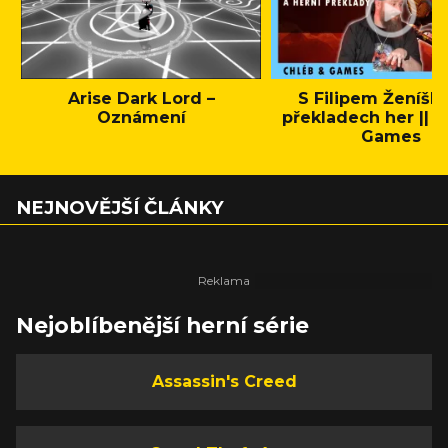
Arise Dark Lord –
S Filipem Ženíšk
Oznámení
překladech her || C
Games
NEJNOVĚJŠÍ ČLÁNKY
Nejoblíbenější herní série
Assassin's Creed