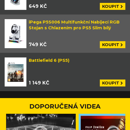
649 KČ
KOUPIT
iPega P5S006 Multifunkční Nabíjecí RGB
Stojan s Chlazením pro PS5 Slim bílý
749 KČ
KOUPIT
Battlefield 6 (PS5)
1 149 KČ
KOUPIT
DOPORUČENÁ VIDEA