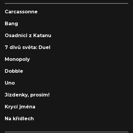
Carcassonne
Bang
Osadníci z Katanu
7 divů světa: Duel
Monopoly
Dobble
Uno
Jízdenky, prosím!
Krycí jména
Na křídlech