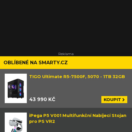
OBLÍBENÉ NA SMARTY.CZ
TIGO Ultimate R5-7500F, 5070 - 1TB 32GB
43 990 KČ
KOUPIT
iPega P5 V001 Multifunkční Nabíjecí Stojan
pro PS VR2