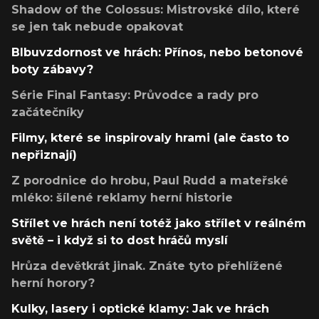
Shadow of the Colossus: Mistrovské dílo, které
se jen tak nebude opakovat
Blbuvzdornost ve hrách: Přínos, nebo betonové
boty zábavy?
Série Final Fantasy: Průvodce a rady pro
začátečníky
Filmy, které se inspirovaly hrami (ale často to
nepřiznají)
Z porodnice do hrobu, Paul Rudd a mateřské
mléko: šílené reklamy herní historie
Střílet ve hrách není totéž jako střílet v reálném
světě – i když si to dost hráčů myslí
Hrůza devětkrát jinak. Znáte tyto přehlížené
herní horory?
Kulky, lasery i optické klamy: Jak ve hrách