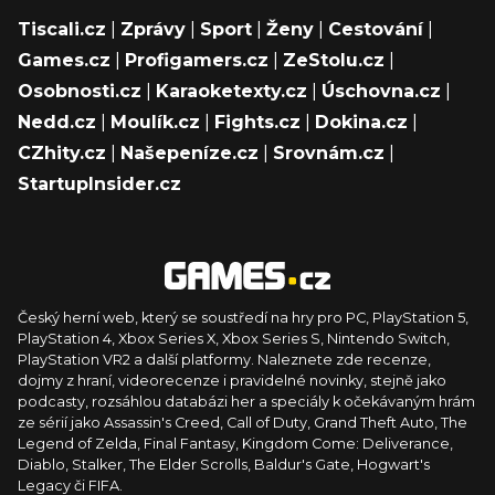
Tiscali.cz
|
Zprávy
|
Sport
|
Ženy
|
Cestování
|
Games.cz
|
Profigamers.cz
|
ZeStolu.cz
|
Osobnosti.cz
|
Karaoketexty.cz
|
Úschovna.cz
|
Nedd.cz
|
Moulík.cz
|
Fights.cz
|
Dokina.cz
|
CZhity.cz
|
Našepeníze.cz
|
Srovnám.cz
|
StartupInsider.cz
Český herní web, který se soustředí na hry pro PC, PlayStation 5,
PlayStation 4, Xbox Series X, Xbox Series S, Nintendo Switch,
PlayStation VR2 a další platformy. Naleznete zde recenze,
dojmy z hraní, videorecenze i pravidelné novinky, stejně jako
podcasty, rozsáhlou databázi her a speciály k očekávaným hrám
ze sérií jako Assassin's Creed, Call of Duty, Grand Theft Auto, The
Legend of Zelda, Final Fantasy, Kingdom Come: Deliverance,
Diablo, Stalker, The Elder Scrolls, Baldur's Gate, Hogwart's
Legacy či FIFA.