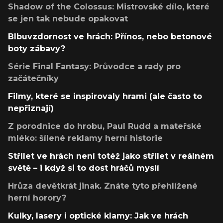
Shadow of the Colossus: Mistrovské dílo, které
se jen tak nebude opakovat
Blbuvzdornost ve hrách: Přínos, nebo betonové
boty zábavy?
Série Final Fantasy: Průvodce a rady pro
začátečníky
Filmy, které se inspirovaly hrami (ale často to
nepřiznají)
Z porodnice do hrobu, Paul Rudd a mateřské
mléko: šílené reklamy herní historie
Střílet ve hrách není totéž jako střílet v reálném
světě – i když si to dost hráčů myslí
Hrůza devětkrát jinak. Znáte tyto přehlížené
herní horory?
Kulky, lasery i optické klamy: Jak ve hrách