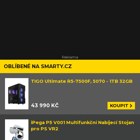
OBLÍBENÉ NA SMARTY.CZ
TIGO Ultimate R5-7500F, 5070 - 1TB 32GB
43 990 KČ
KOUPIT
iPega P5 V001 Multifunkční Nabíjecí Stojan
pro PS VR2