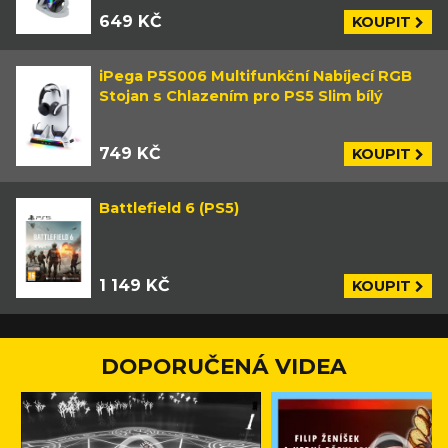
649 KČ
KOUPIT
iPega P5S006 Multifunkční Nabíjecí RGB
Stojan s Chlazením pro PS5 Slim bílý
749 KČ
KOUPIT
Battlefield 6 (PS5)
1 149 KČ
KOUPIT
DOPORUČENÁ VIDEA