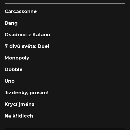
Carcassonne
Bang
Osadníci z Katanu
7 divů světa: Duel
Monopoly
Dobble
Uno
Jízdenky, prosím!
Krycí jména
Na křídlech