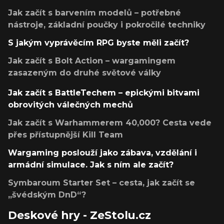
Jak začít s barvením modelů – potřebné
nástroje, základní poučky i pokročilé techniky
S jakým vyprávěcím RPG byste měli začít?
Jak začít s Bolt Action – wargamingem
zasazeným do druhé světové války
Jak začít s BattleTechem – epickými bitvami
obrovitých válečných mechů
Jak začít s Warhammerem 40,000? Cesta vede
přes přístupnější Kill Team
Wargaming poslouží jako zábava, vzdělání i
armádní simulace. Jak s ním ale začít?
Symbaroum Starter Set – cesta, jak začít se
„švédským DnD“?
Deskové hry - ZeStolu.cz