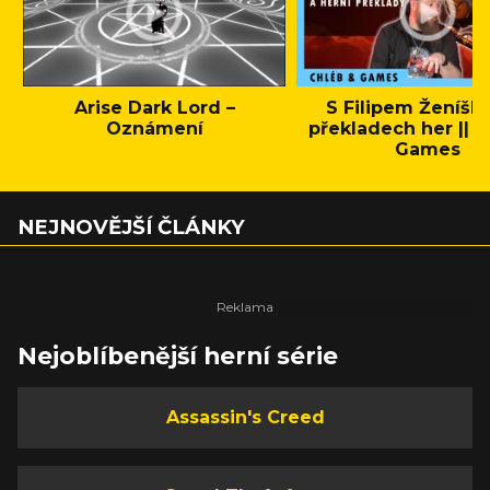
Arise Dark Lord –
S Filipem Ženíšk
Oznámení
překladech her || C
Games
NEJNOVĚJŠÍ ČLÁNKY
Nejoblíbenější herní série
Assassin's Creed