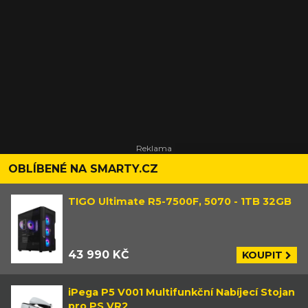
OBLÍBENÉ NA SMARTY.CZ
TIGO Ultimate R5-7500F, 5070 - 1TB 32GB
43 990 KČ
KOUPIT
iPega P5 V001 Multifunkční Nabíjecí Stojan
pro PS VR2