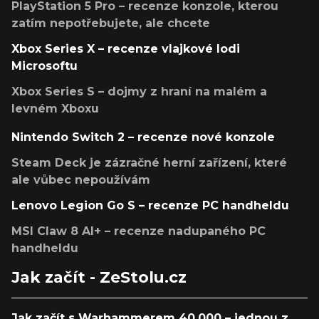
PlayStation 5 Pro – recenze konzole, kterou
zatím nepotřebujete, ale chcete
Xbox Series X – recenze vlajkové lodi
Microsoftu
Xbox Series S – dojmy z hraní na malém a
levném Xboxu
Nintendo Switch 2 – recenze nové konzole
Steam Deck je zázračné herní zařízení, které
ale vůbec nepoužívám
Lenovo Legion Go S – recenze PC handheldu
MSI Claw 8 AI+ – recenze nadupaného PC
handheldu
Jak začít - ZeStolu.cz
Jak začít s Warhammerem 40,000 – jednou z