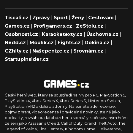
Tiscali.cz
|
Zprávy
|
Sport
|
Ženy
|
Cestování
|
Games.cz
|
Profigamers.cz
|
ZeStolu.cz
|
Osobnosti.cz
|
Karaoketexty.cz
|
Úschovna.cz
|
Nedd.cz
|
Moulík.cz
|
Fights.cz
|
Dokina.cz
|
CZhity.cz
|
Našepeníze.cz
|
Srovnám.cz
|
StartupInsider.cz
Český herní web, který se soustředí na hry pro PC, PlayStation 5,
PlayStation 4, Xbox Series X, Xbox Series S, Nintendo Switch,
PlayStation VR2 a další platformy. Naleznete zde recenze,
dojmy z hraní, videorecenze i pravidelné novinky, stejně jako
podcasty, rozsáhlou databázi her a speciály k očekávaným hrám
ze sérií jako Assassin's Creed, Call of Duty, Grand Theft Auto, The
Legend of Zelda, Final Fantasy, Kingdom Come: Deliverance,