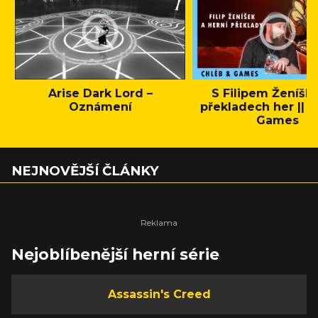
Arise Dark Lord –
S Filipem Ženíšk
Oznámení
překladech her || C
Games
NEJNOVĚJŠÍ ČLÁNKY
Nejoblíbenější herní série
Assassin's Creed