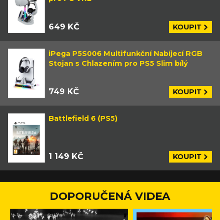
649 KČ
KOUPIT
iPega P5S006 Multifunkční Nabíjecí RGB
Stojan s Chlazením pro PS5 Slim bílý
749 KČ
KOUPIT
Battlefield 6 (PS5)
1 149 KČ
KOUPIT
DOPORUČENÁ VIDEA