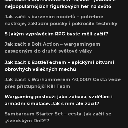
nejpopulárnějších figurkových her na světě
Jak začít s barvením modelů – potřebné
nástroje, základní poučky i pokročilé techniky
S jakým vyprávěcím RPG byste měli začít?
Jak začít s Bolt Action – wargamingem
zasazeným do druhé světové války
Jak začít s BattleTechem – epickými bitvami
obrovitých válečných mechů
Jak začít s Warhammerem 40,000? Cesta vede
přes přístupnější Kill Team
Wargaming poslouží jako zábava, vzdělání i
armádní simulace. Jak s ním ale začít?
Symbaroum Starter Set – cesta, jak začít se
„švédským DnD“?