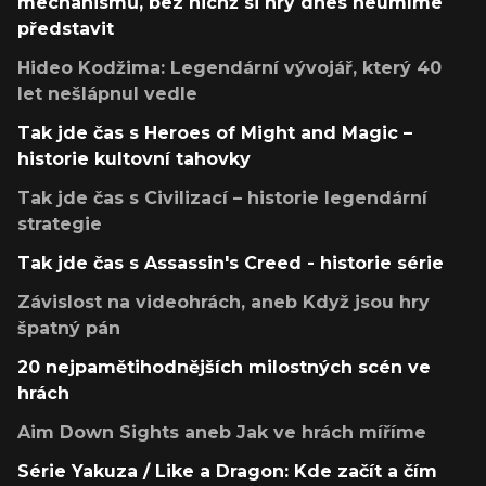
mechanismů, bez nichž si hry dnes neumíme
představit
Hideo Kodžima: Legendární vývojář, který 40
let nešlápnul vedle
Tak jde čas s Heroes of Might and Magic –
historie kultovní tahovky
Tak jde čas s Civilizací – historie legendární
strategie
Tak jde čas s Assassin's Creed - historie série
Závislost na videohrách, aneb Když jsou hry
špatný pán
20 nejpamětihodnějších milostných scén ve
hrách
Aim Down Sights aneb Jak ve hrách míříme
Série Yakuza / Like a Dragon: Kde začít a čím