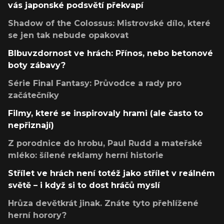
vás japonské podsvětí překvapí
Shadow of the Colossus: Mistrovské dílo, které
se jen tak nebude opakovat
Blbuvzdornost ve hrách: Přínos, nebo betonové
boty zábavy?
Série Final Fantasy: Průvodce a rady pro
začátečníky
Filmy, které se inspirovaly hrami (ale často to
nepřiznají)
Z porodnice do hrobu, Paul Rudd a mateřské
mléko: šílené reklamy herní historie
Střílet ve hrách není totéž jako střílet v reálném
světě – i když si to dost hráčů myslí
Hrůza devětkrát jinak. Znáte tyto přehlížené
herní horory?