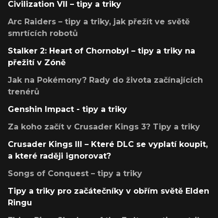
Civilization VII – tipy a triky
Arc Raiders – tipy a triky, jak přežít ve světě
smrtících robotů
Stalker 2: Heart of Chornobyl – tipy a triky na
přežití v Zóně
Jak na Pokémony? Rady do života začínajících
trenérů
Genshin Impact - tipy a triky
Za koho začít v Crusader Kings 3? Tipy a triky
Crusader Kings III – Které DLC se vyplatí koupit,
a které raději ignorovat?
Songs of Conquest – tipy a triky
Tipy a triky pro začátečníky v obřím světě Elden
Ringu