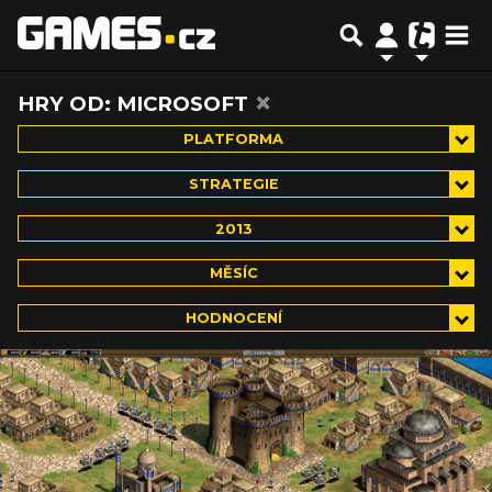
×
HRY OD: MICROSOFT
PLATFORMA
STRATEGIE
2013
MĚSÍC
HODNOCENÍ