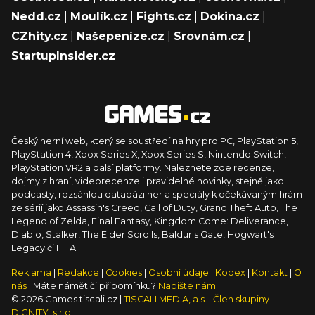
Nedd.cz
|
Moulík.cz
|
Fights.cz
|
Dokina.cz
|
CZhity.cz
|
Našepeníze.cz
|
Srovnám.cz
|
StartupInsider.cz
Český herní web, který se soustředí na hry pro PC, PlayStation 5,
PlayStation 4, Xbox Series X, Xbox Series S, Nintendo Switch,
PlayStation VR2 a další platformy. Naleznete zde recenze,
dojmy z hraní, videorecenze i pravidelné novinky, stejně jako
podcasty, rozsáhlou databázi her a speciály k očekávaným hrám
ze sérií jako Assassin's Creed, Call of Duty, Grand Theft Auto, The
Legend of Zelda, Final Fantasy, Kingdom Come: Deliverance,
Diablo, Stalker, The Elder Scrolls, Baldur's Gate, Hogwart's
Legacy či FIFA.
Reklama
|
Redakce
|
Cookies
|
Osobní údaje
|
Kodex
|
Kontakt
|
O
nás
| Máte námět či připomínku?
Napište nám
© 2026 Games.tiscali.cz |
TISCALI MEDIA, a.s.
|
Člen skupiny
DIGNITY, s.r.o.