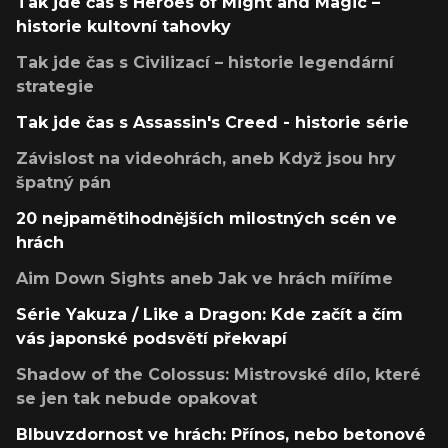
Tak jde čas s Heroes of Might and Magic –
historie kultovní tahovky
Tak jde čas s Civilizací – historie legendární
strategie
Tak jde čas s Assassin's Creed - historie série
Závislost na videohrách, aneb Když jsou hry
špatný pán
20 nejpamětihodnějších milostných scén ve
hrách
Aim Down Sights aneb Jak ve hrách míříme
Série Yakuza / Like a Dragon: Kde začít a čím
vás japonské podsvětí překvapí
Shadow of the Colossus: Mistrovské dílo, které
se jen tak nebude opakovat
Blbuvzdornost ve hrách: Přínos, nebo betonové