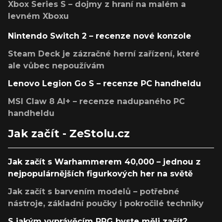
Xbox Series S – dojmy z hraní na malém a
levném Xboxu
Nintendo Switch 2 – recenze nové konzole
Steam Deck je zázračné herní zařízení, které
ale vůbec nepoužívám
Lenovo Legion Go S – recenze PC handheldu
MSI Claw 8 AI+ – recenze nadupaného PC
handheldu
Jak začít - ZeStolu.cz
Jak začít s Warhammerem 40,000 – jednou z
nejpopulárnějších figurkových her na světě
Jak začít s barvením modelů – potřebné
nástroje, základní poučky i pokročilé techniky
S jakým vyprávěcím RPG byste měli začít?