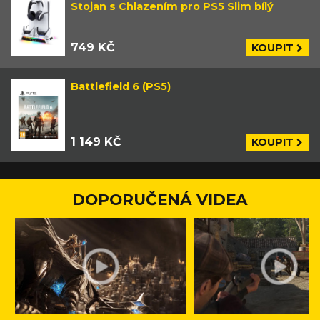
Stojan s Chlazením pro PS5 Slim bílý
749 KČ
KOUPIT
Battlefield 6 (PS5)
1 149 KČ
KOUPIT
DOPORUČENÁ VIDEA