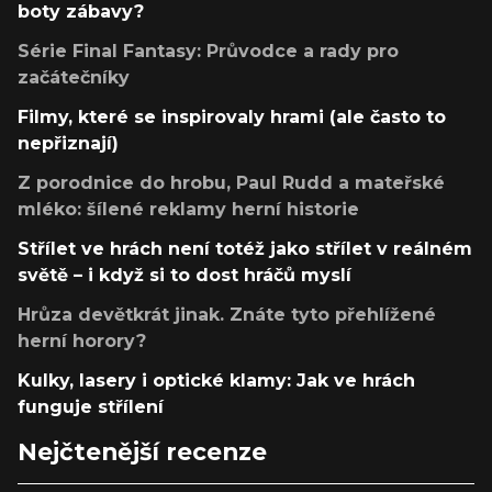
boty zábavy?
Série Final Fantasy: Průvodce a rady pro
začátečníky
Filmy, které se inspirovaly hrami (ale často to
nepřiznají)
Z porodnice do hrobu, Paul Rudd a mateřské
mléko: šílené reklamy herní historie
Střílet ve hrách není totéž jako střílet v reálném
světě – i když si to dost hráčů myslí
Hrůza devětkrát jinak. Znáte tyto přehlížené
herní horory?
Kulky, lasery i optické klamy: Jak ve hrách
funguje střílení
Nejčtenější recenze