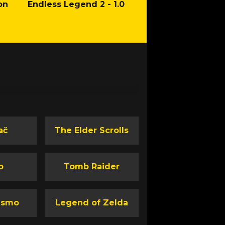
on
Endless Legend 2 - 1.0
Mafia: The Old Co
Man of Honor Ga
ač
The Elder Scrolls
o
Tomb Raider
ismo
Legend of Zelda