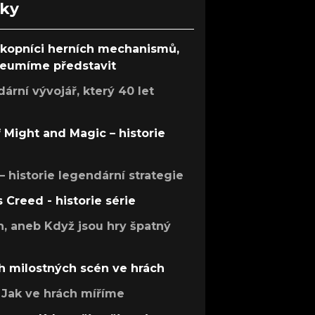
nky
ůkopníci herních mechanismů,
 neumíme představit
rní vývojář, který 40 let
f Might and Magic – historie
 – historie legendární strategie
s Creed - historie série
h, aneb Když jsou hry špatný
h milostných scén ve hrách
Jak ve hrách míříme