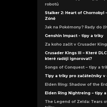
robotů
Stalker 2: Heart of Chornobyl – 
Zóně
Jak na Pokémony? Rady do živ
Genshin Impact - tipy a triky
Za koho začít v Crusader Kings
Crusader Kings III – Které DLC 
které raději ignorovat?
Songs of Conquest – tipy a tri
Tipy a triky pro začátečníky 
Elden Ring: Shadow of the Erdt
Elden Ring Nightreing – tipy a 
The Legend of Zelda: Tears of