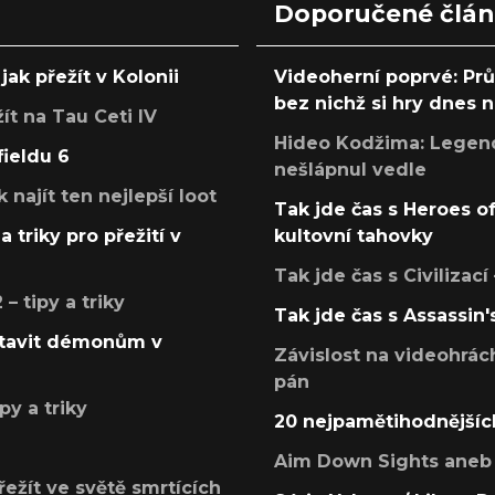
Doporučené člá
jak přežít v Kolonii
Videoherní poprvé: Pr
bez nichž si hry dnes
žít na Tau Ceti IV
Hideo Kodžima: Legendá
fieldu 6
nešlápnul vedle
k najít ten nejlepší loot
Tak jde čas s Heroes o
a triky pro přežití v
kultovní tahovky
Tak jde čas s Civilizací
 tipy a triky
Tak jde čas s Assassin'
postavit démonům v
Závislost na videohrác
pán
py a triky
20 nejpamětihodnějšíc
Aim Down Sights aneb 
přežít ve světě smrtících