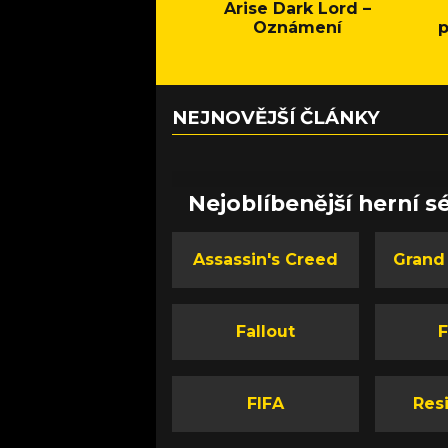
Arise Dark Lord –
Oznámení
p
NEJNOVĚJŠÍ ČLÁNKY
Nejoblíbenější herní sé
Assassin's Creed
Grand
Fallout
F
FIFA
Resi