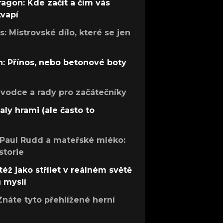
ragon: Kde začít a čím vás
kvapí
: Mistrovské dílo, které se jen
: Přínos, nebo betonové boty
růvodce a rady pro začátečníky
aly hrami (ale často to
 Paul Rudd a mateřské mléko:
storie
též jako střílet v reálném světě
ů myslí
Znáte tyto přehlížené herní