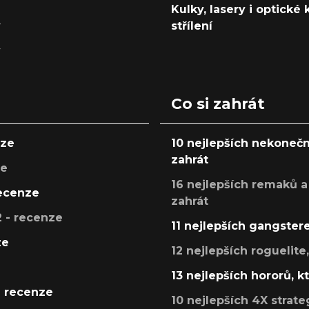
Kulky, lasery i optické
y
střílení
y
Co si zahrát
nze
10 nejlepších nekonečn
zahrát
ze
16 nejlepších remaků a
recenze
zahrát
 - recenze
11 nejlepších gangstere
ze
12 nejlepších roguelite
13 nejlepších hororů, k
- recenze
10 nejlepších 4X strate