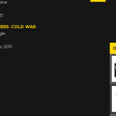
line
11
IERS: COLD WAR
gie
c 2011
O