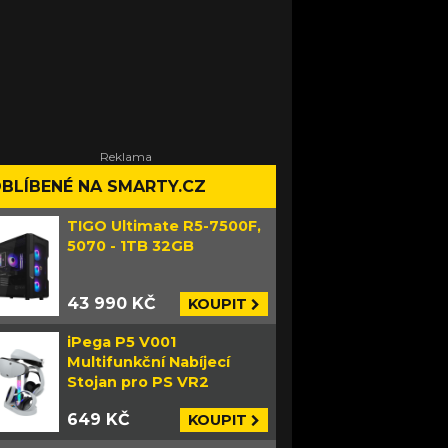
BLÍBENÉ NA SMARTY.CZ
TIGO Ultimate R5-7500F,
5070 - 1TB 32GB
43 990 KČ
KOUPIT
iPega P5 V001
Multifunkční Nabíjecí
Stojan pro PS VR2
649 KČ
KOUPIT