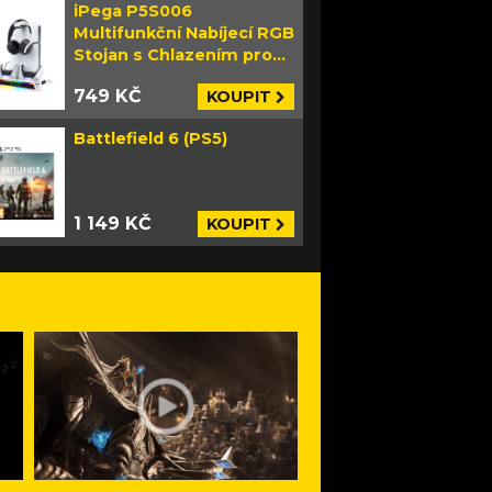
iPega P5S006
Multifunkční Nabíjecí RGB
Stojan s Chlazením pro
PS5 Slim bílý
749 KČ
KOUPIT
Battlefield 6 (PS5)
1 149 KČ
KOUPIT