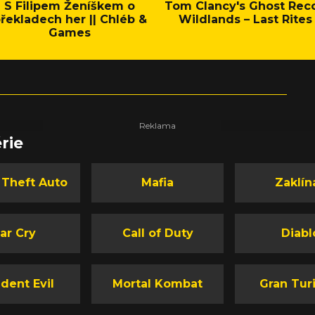
S Filipem Ženíškem o
Tom Clancy's Ghost Rec
řekladech her || Chléb &
Wildlands – Last Rites
Games
rie
 Theft Auto
Mafia
Zaklín
ar Cry
Call of Duty
Diabl
dent Evil
Mortal Kombat
Gran Tur