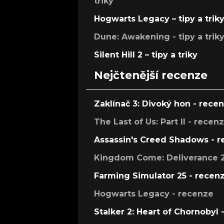
triky
Hogwarts Legacy – tipy a trik
Dune: Awakening - tipy a trik
Silent Hill 2 – tipy a triky
Nejčtenější recenze
Zaklínač 3: Divoký hon - rece
The Last of Us: Part II - recen
Assassin's Creed Shadows - 
Kingdom Come: Deliverance 2
Farming Simulator 25 - recen
Hogwarts Legacy - recenze
Stalker 2: Heart of Chornobyl 