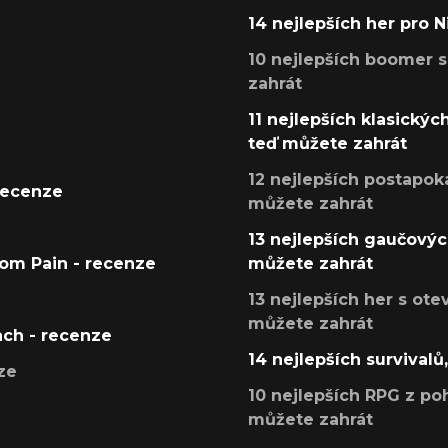
14 nejlepších her pro 
10 nejlepších boomer s
zahrát
11 nejlepších klasickýc
teď můžete zahrát
12 nejlepších postapoka
recenze
můžete zahrát
13 nejlepších gaučových
tom Pain - recenze
můžete zahrát
13 nejlepších her s ot
můžete zahrát
ach - recenze
14 nejlepších survivalů
ze
10 nejlepších RPG z poh
můžete zahrát