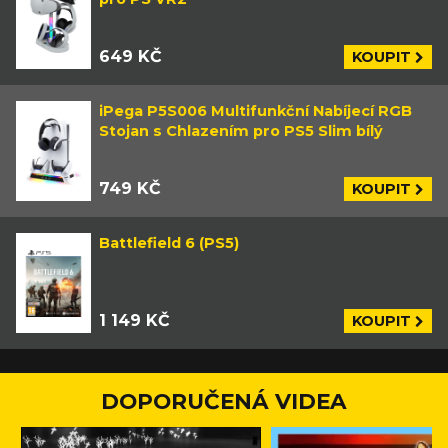
649 KČ
KOUPIT
iPega P5S006 Multifunkční Nabíjecí RGB
Stojan s Chlazením pro PS5 Slim bílý
749 KČ
KOUPIT
Battlefield 6 (PS5)
1 149 KČ
KOUPIT
DOPORUČENÁ VIDEA