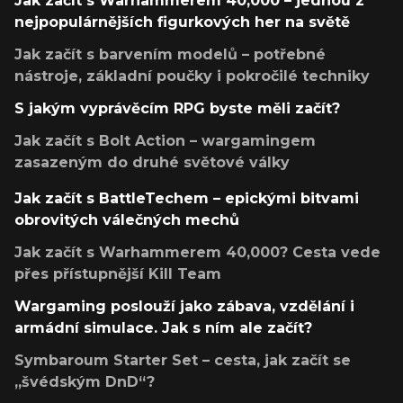
Jak začít s Warhammerem 40,000 – jednou z
nejpopulárnějších figurkových her na světě
Jak začít s barvením modelů – potřebné
nástroje, základní poučky i pokročilé techniky
S jakým vyprávěcím RPG byste měli začít?
Jak začít s Bolt Action – wargamingem
zasazeným do druhé světové války
Jak začít s BattleTechem – epickými bitvami
obrovitých válečných mechů
Jak začít s Warhammerem 40,000? Cesta vede
přes přístupnější Kill Team
Wargaming poslouží jako zábava, vzdělání i
armádní simulace. Jak s ním ale začít?
Symbaroum Starter Set – cesta, jak začít se
„švédským DnD“?