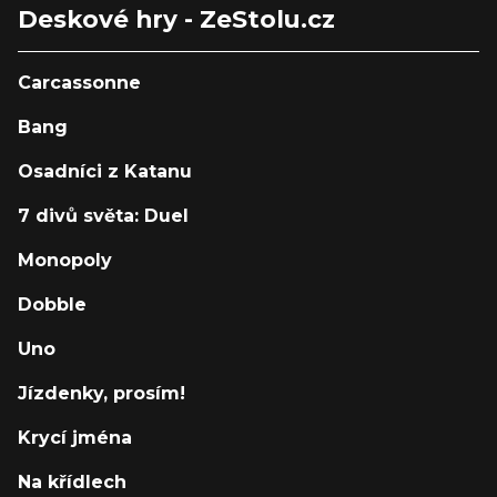
Deskové hry - ZeStolu.cz
Carcassonne
Bang
Osadníci z Katanu
7 divů světa: Duel
Monopoly
Dobble
Uno
Jízdenky, prosím!
Krycí jména
Na křídlech