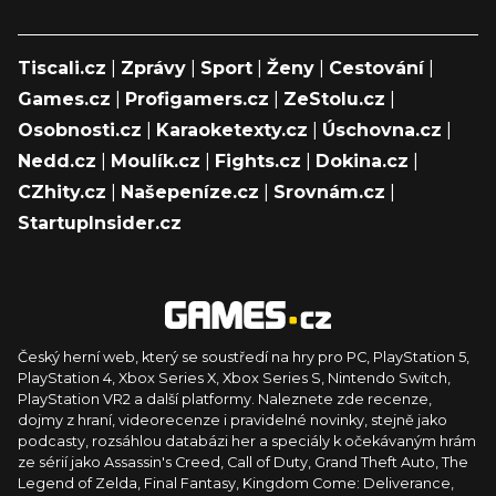
Tiscali.cz
|
Zprávy
|
Sport
|
Ženy
|
Cestování
|
Games.cz
|
Profigamers.cz
|
ZeStolu.cz
|
Osobnosti.cz
|
Karaoketexty.cz
|
Úschovna.cz
|
Nedd.cz
|
Moulík.cz
|
Fights.cz
|
Dokina.cz
|
CZhity.cz
|
Našepeníze.cz
|
Srovnám.cz
|
StartupInsider.cz
Český herní web, který se soustředí na hry pro PC, PlayStation 5,
PlayStation 4, Xbox Series X, Xbox Series S, Nintendo Switch,
PlayStation VR2 a další platformy. Naleznete zde recenze,
dojmy z hraní, videorecenze i pravidelné novinky, stejně jako
podcasty, rozsáhlou databázi her a speciály k očekávaným hrám
ze sérií jako Assassin's Creed, Call of Duty, Grand Theft Auto, The
Legend of Zelda, Final Fantasy, Kingdom Come: Deliverance,