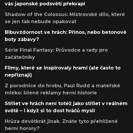
vás japonské podsvětí překvapí
Shadow of the Colossus: Mistrovské dílo, které
se jen tak nebude opakovat
Blbuvzdornost ve hrách: Přínos, nebo betonové
boty zábavy?
Série Final Fantasy: Průvodce a rady pro
začátečníky
Filmy, které se inspirovaly hrami (ale často to
nepřiznají)
Z porodnice do hrobu, Paul Rudd a mateřské
mléko: šílené reklamy herní historie
Střílet ve hrách není totéž jako střílet v reálném
světě – i když si to dost hráčů myslí
Hrůza devětkrát jinak. Znáte tyto přehlížené
herní horory?