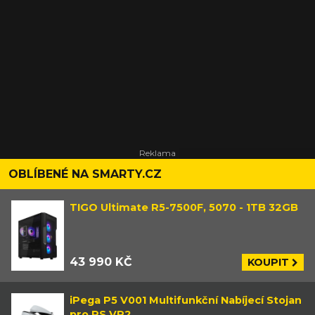
OBLÍBENÉ NA SMARTY.CZ
TIGO Ultimate R5-7500F, 5070 - 1TB 32GB
43 990 KČ
KOUPIT
iPega P5 V001 Multifunkční Nabíjecí Stojan
pro PS VR2