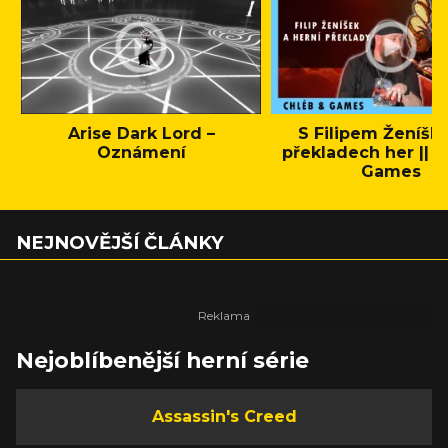
Arise Dark Lord –
S Filipem Ženíšk
Oznámení
překladech her || C
Games
NEJNOVĚJŠÍ ČLÁNKY
Nejoblíbenější herní série
Assassin's Creed