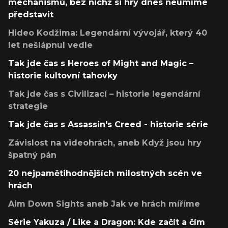
mechanismů, bez nichž si hry dnes neumíme
představit
Hideo Kodžima: Legendární vývojář, který 40
let nešlápnul vedle
Tak jde čas s Heroes of Might and Magic –
historie kultovní tahovky
Tak jde čas s Civilizací – historie legendární
strategie
Tak jde čas s Assassin's Creed - historie série
Závislost na videohrách, aneb Když jsou hry
špatný pán
20 nejpamětihodnějších milostných scén ve
hrách
Aim Down Sights aneb Jak ve hrách míříme
Série Yakuza / Like a Dragon: Kde začít a čím