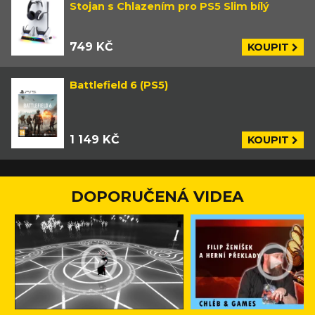
Stojan s Chlazením pro PS5 Slim bílý
749 KČ
KOUPIT
Battlefield 6 (PS5)
1 149 KČ
KOUPIT
DOPORUČENÁ VIDEA