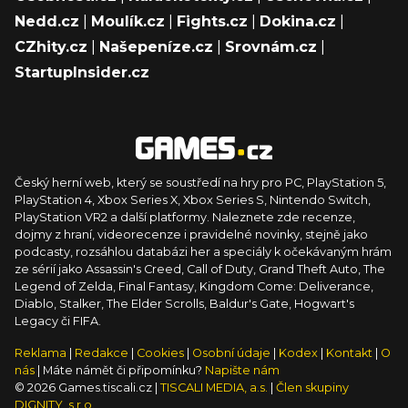
Nedd.cz
|
Moulík.cz
|
Fights.cz
|
Dokina.cz
|
CZhity.cz
|
Našepeníze.cz
|
Srovnám.cz
|
StartupInsider.cz
Český herní web, který se soustředí na hry pro PC, PlayStation 5,
PlayStation 4, Xbox Series X, Xbox Series S, Nintendo Switch,
PlayStation VR2 a další platformy. Naleznete zde recenze,
dojmy z hraní, videorecenze i pravidelné novinky, stejně jako
podcasty, rozsáhlou databázi her a speciály k očekávaným hrám
ze sérií jako Assassin's Creed, Call of Duty, Grand Theft Auto, The
Legend of Zelda, Final Fantasy, Kingdom Come: Deliverance,
Diablo, Stalker, The Elder Scrolls, Baldur's Gate, Hogwart's
Legacy či FIFA.
Reklama
|
Redakce
|
Cookies
|
Osobní údaje
|
Kodex
|
Kontakt
|
O
nás
| Máte námět či připomínku?
Napište nám
© 2026 Games.tiscali.cz |
TISCALI MEDIA, a.s.
|
Člen skupiny
DIGNITY, s.r.o.