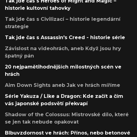
Tak jde čas s Heroes of Might and Magic –
historie kultovní tahovky
Tak jde čas s Civilizací – historie legendární
strategie
Tak jde čas s Assassin's Creed - historie série
Závislost na videohrách, aneb Když jsou hry
špatný pán
20 nejpamětihodnějších milostných scén ve
hrách
Aim Down Sights aneb Jak ve hrách míříme
Série Yakuza / Like a Dragon: Kde začít a čím
vás japonské podsvětí překvapí
Shadow of the Colossus: Mistrovské dílo, které
se jen tak nebude opakovat
Blbuvzdornost ve hrách: Přínos, nebo betonové