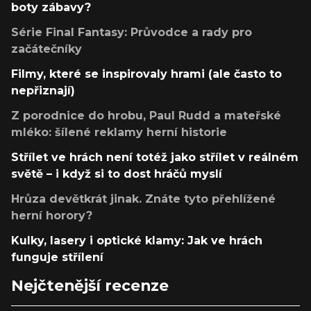
boty zábavy?
Série Final Fantasy: Průvodce a rady pro
začátečníky
Filmy, které se inspirovaly hrami (ale často to
nepřiznají)
Z porodnice do hrobu, Paul Rudd a mateřské
mléko: šílené reklamy herní historie
Střílet ve hrách není totéž jako střílet v reálném
světě – i když si to dost hráčů myslí
Hrůza devětkrát jinak. Znáte tyto přehlížené
herní horory?
Kulky, lasery i optické klamy: Jak ve hrách
funguje střílení
Nejčtenější recenze