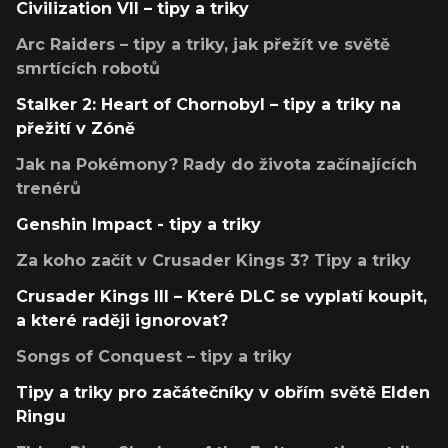
Civilization VII – tipy a triky
Arc Raiders – tipy a triky, jak přežít ve světě
smrtících robotů
Stalker 2: Heart of Chornobyl – tipy a triky na
přežití v Zóně
Jak na Pokémony? Rady do života začínajících
trenérů
Genshin Impact - tipy a triky
Za koho začít v Crusader Kings 3? Tipy a triky
Crusader Kings III – Které DLC se vyplatí koupit,
a které raději ignorovat?
Songs of Conquest – tipy a triky
Tipy a triky pro začátečníky v obřím světě Elden
Ringu