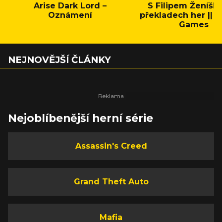
Arise Dark Lord –
S Filipem Ženíšk
Oznámení
překladech her || C
Games
NEJNOVĚJŠÍ ČLÁNKY
Nejoblíbenější herní série
Assassin's Creed
Grand Theft Auto
Mafia