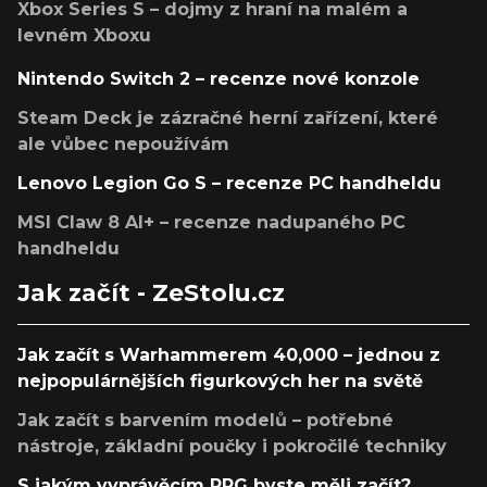
Xbox Series S – dojmy z hraní na malém a
levném Xboxu
Nintendo Switch 2 – recenze nové konzole
Steam Deck je zázračné herní zařízení, které
ale vůbec nepoužívám
Lenovo Legion Go S – recenze PC handheldu
MSI Claw 8 AI+ – recenze nadupaného PC
handheldu
Jak začít - ZeStolu.cz
Jak začít s Warhammerem 40,000 – jednou z
nejpopulárnějších figurkových her na světě
Jak začít s barvením modelů – potřebné
nástroje, základní poučky i pokročilé techniky
S jakým vyprávěcím RPG byste měli začít?