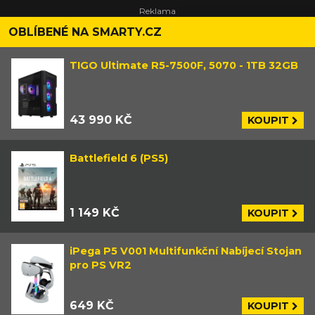
OBLÍBENÉ NA SMARTY.CZ
TIGO Ultimate R5-7500F, 5070 - 1TB 32GB
43 990 KČ
KOUPIT
Battlefield 6 (PS5)
1 149 KČ
KOUPIT
iPega P5 V001 Multifunkční Nabíjecí Stojan
pro PS VR2
649 KČ
KOUPIT