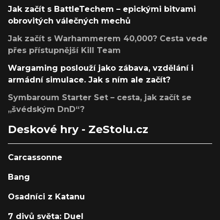
Jak začít s BattleTechem – epickými bitvami
obrovitých válečných mechů
Jak začít s Warhammerem 40,000? Cesta vede
přes přístupnější Kill Team
Wargaming poslouží jako zábava, vzdělání i
armádní simulace. Jak s ním ale začít?
Symbaroum Starter Set – cesta, jak začít se
„švédským DnD“?
Deskové hry - ZeStolu.cz
Carcassonne
Bang
Osadníci z Katanu
7 divů světa: Duel