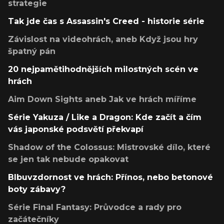
strategie
Tak jde čas s Assassin's Creed - historie série
Závislost na videohrách, aneb Když jsou hry
špatný pán
20 nejpamětihodnějších milostných scén ve
hrách
Aim Down Sights aneb Jak ve hrách míříme
Série Yakuza / Like a Dragon: Kde začít a čím
vás japonské podsvětí překvapí
Shadow of the Colossus: Mistrovské dílo, které
se jen tak nebude opakovat
Blbuvzdornost ve hrách: Přínos, nebo betonové
boty zábavy?
Série Final Fantasy: Průvodce a rady pro
začátečníky