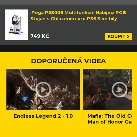
iPega P5S006 Multifunkční Nabíjecí RGB
Stojan s Chlazením pro PS5 Slim bílý
749 KČ
KOUPIT
DOPORUČENÁ VIDEA
Endless Legend 2 - 1.0
Mafia: The Old Cou
Man of Honor Gam