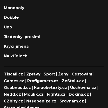
Monopoly
Dobble
Uno
Jízdenky, prosím!
Krycí jména
Na křídlech
Tiscali.cz
|
Zprávy
|
Sport
|
Ženy
|
Cestování
|
Games.cz
|
Profigamers.cz
|
ZeStolu.cz
|
Osobnosti.cz
|
Karaoketexty.cz
|
Úschovna.cz
|
Nedd.cz
|
Moulík.cz
|
Fights.cz
|
Dokina.cz
|
CZhity.cz
|
Našepeníze.cz
|
Srovnám.cz
|
StartupInsider.cz