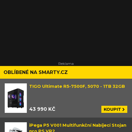
OBLÍBENÉ NA SMARTY.CZ
TIGO Ultimate R5-7500F, 5070 - 1TB 32GB
43 990 KČ
KOUPIT
iPega P5 V001 Multifunkční Nabíjecí Stojan
pro PS VR2