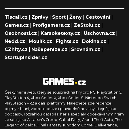
Tiscali.cz
|
Zprávy
|
Sport
|
Ženy
|
Cestování
|
Games.cz
|
Profigamers.cz
|
ZeStolu.cz
|
Osobnosti.cz
|
Karaoketexty.cz
|
Úschovna.cz
|
Nedd.cz
|
Moulík.cz
|
Fights.cz
|
Dokina.cz
|
CZhity.cz
|
Našepeníze.cz
|
Srovnám.cz
|
StartupInsider.cz
Český herní web, který se soustředí na hry pro PC, PlayStation 5,
PlayStation 4, Xbox Series X, Xbox Series S, Nintendo Switch,
PlayStation VR2 a další platformy. Naleznete zde recenze,
dojmy z hraní, videorecenze i pravidelné novinky, stejně jako
podcasty, rozsáhlou databázi her a speciály k očekávaným hrám
ze sérií jako Assassin's Creed, Call of Duty, Grand Theft Auto, The
Legend of Zelda, Final Fantasy, Kingdom Come: Deliverance,