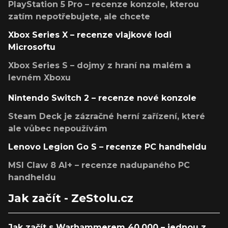
PlayStation 5 Pro – recenze konzole, kterou
zatím nepotřebujete, ale chcete
Xbox Series X – recenze vlajkové lodi
Microsoftu
Xbox Series S – dojmy z hraní na malém a
levném Xboxu
Nintendo Switch 2 – recenze nové konzole
Steam Deck je zázračné herní zařízení, které
ale vůbec nepoužívám
Lenovo Legion Go S – recenze PC handheldu
MSI Claw 8 AI+ – recenze nadupaného PC
handheldu
Jak začít - ZeStolu.cz
Jak začít s Warhammerem 40,000 – jednou z