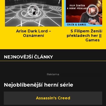
Arise Dark Lord –
S Filipem Ženíšk
Oznámení
překladech her || C
Games
NEJNOVĚJŠÍ ČLÁNKY
Nejoblíbenější herní série
Assassin's Creed