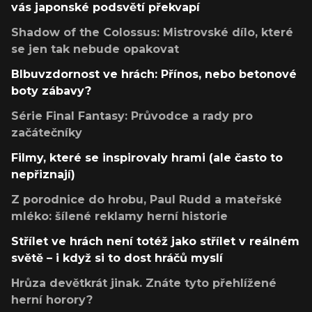
vás japonské podsvětí překvapí
Shadow of the Colossus: Mistrovské dílo, které
se jen tak nebude opakovat
Blbuvzdornost ve hrách: Přínos, nebo betonové
boty zábavy?
Série Final Fantasy: Průvodce a rady pro
začátečníky
Filmy, které se inspirovaly hrami (ale často to
nepřiznají)
Z porodnice do hrobu, Paul Rudd a mateřské
mléko: šílené reklamy herní historie
Střílet ve hrách není totéž jako střílet v reálném
světě – i když si to dost hráčů myslí
Hrůza devětkrát jinak. Znáte tyto přehlížené
herní horory?