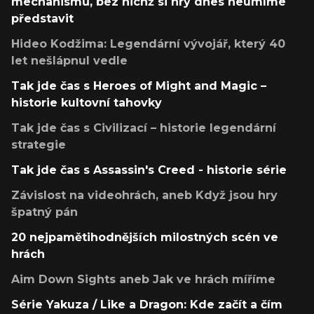
mechanismů, bez nichž si hry dnes neumíme
představit
Hideo Kodžima: Legendární vývojář, který 40
let nešlápnul vedle
Tak jde čas s Heroes of Might and Magic –
historie kultovní tahovky
Tak jde čas s Civilizací – historie legendární
strategie
Tak jde čas s Assassin's Creed - historie série
Závislost na videohrách, aneb Když jsou hry
špatný pán
20 nejpamětihodnějších milostných scén ve
hrách
Aim Down Sights aneb Jak ve hrách míříme
Série Yakuza / Like a Dragon: Kde začít a čím