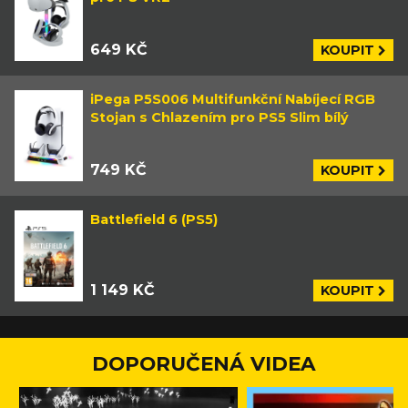
649 KČ
KOUPIT
iPega P5S006 Multifunkční Nabíjecí RGB
Stojan s Chlazením pro PS5 Slim bílý
749 KČ
KOUPIT
Battlefield 6 (PS5)
1 149 KČ
KOUPIT
DOPORUČENÁ VIDEA