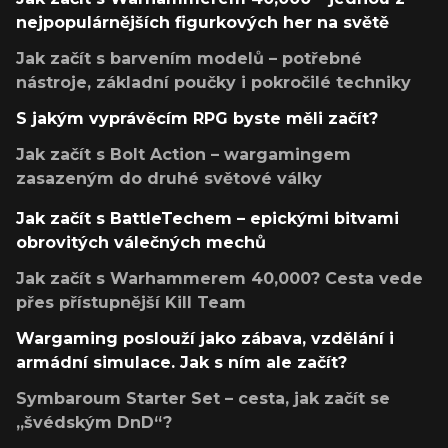
nejpopulárnějších figurkových her na světě
Jak začít s barvením modelů – potřebné
nástroje, základní poučky i pokročilé techniky
S jakým vyprávěcím RPG byste měli začít?
Jak začít s Bolt Action – wargamingem
zasazeným do druhé světové války
Jak začít s BattleTechem – epickými bitvami
obrovitých válečných mechů
Jak začít s Warhammerem 40,000? Cesta vede
přes přístupnější Kill Team
Wargaming poslouží jako zábava, vzdělání i
armádní simulace. Jak s ním ale začít?
Symbaroum Starter Set – cesta, jak začít se
„švédským DnD“?