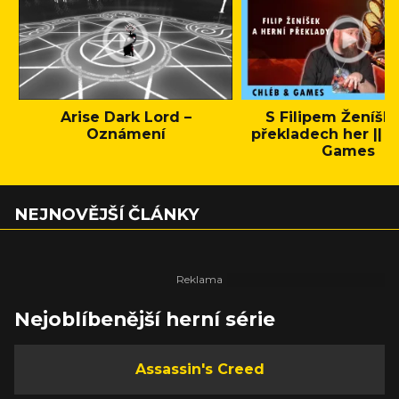
Arise Dark Lord –
S Filipem Ženíšk
Oznámení
překladech her || C
Games
NEJNOVĚJŠÍ ČLÁNKY
Nejoblíbenější herní série
Assassin's Creed