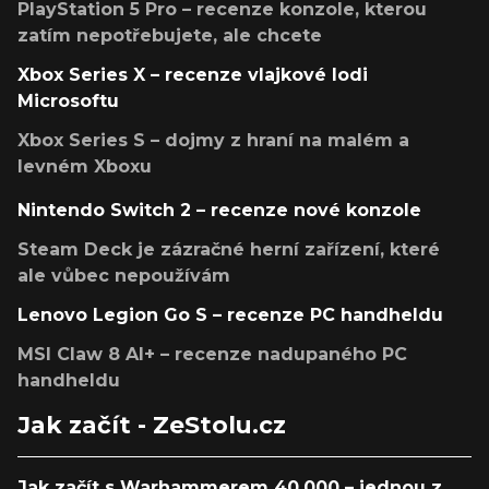
PlayStation 5 Pro – recenze konzole, kterou
zatím nepotřebujete, ale chcete
Xbox Series X – recenze vlajkové lodi
Microsoftu
Xbox Series S – dojmy z hraní na malém a
levném Xboxu
Nintendo Switch 2 – recenze nové konzole
Steam Deck je zázračné herní zařízení, které
ale vůbec nepoužívám
Lenovo Legion Go S – recenze PC handheldu
MSI Claw 8 AI+ – recenze nadupaného PC
handheldu
Jak začít - ZeStolu.cz
Jak začít s Warhammerem 40,000 – jednou z