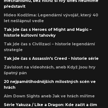
mechanismů, bez nichž si hry dnes neumíme
představit
Hideo Kodžima: Legendární vývojář, který 40
let nešlápnul vedle
Tak jde čas s Heroes of Might and Magic –
historie kultovní tahovky
Tak jde čas s Civilizací – historie legendární
strategie
Tak jde čas s Assassin's Creed - historie série
Závislost na videohrách, aneb Když jsou hry
špatný pán
20 nejpamětihodnějších milostných scén ve
hrách
Aim Down Sights aneb Jak ve hrách míříme
Série Yakuza / Like a Dragon: Kde začít a čím