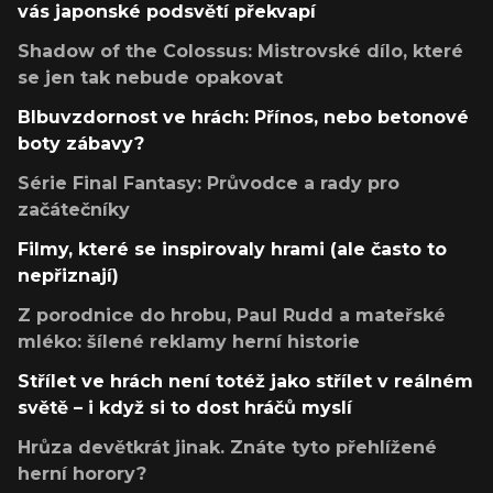
vás japonské podsvětí překvapí
Shadow of the Colossus: Mistrovské dílo, které
se jen tak nebude opakovat
Blbuvzdornost ve hrách: Přínos, nebo betonové
boty zábavy?
Série Final Fantasy: Průvodce a rady pro
začátečníky
Filmy, které se inspirovaly hrami (ale často to
nepřiznají)
Z porodnice do hrobu, Paul Rudd a mateřské
mléko: šílené reklamy herní historie
Střílet ve hrách není totéž jako střílet v reálném
světě – i když si to dost hráčů myslí
Hrůza devětkrát jinak. Znáte tyto přehlížené
herní horory?