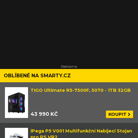
OBLÍBENÉ NA SMARTY.CZ
TIGO Ultimate R5-7500F, 5070 - 1TB 32GB
43 990 KČ
KOUPIT
iPega P5 V001 Multifunkční Nabíjecí Stojan
pro PS VR2