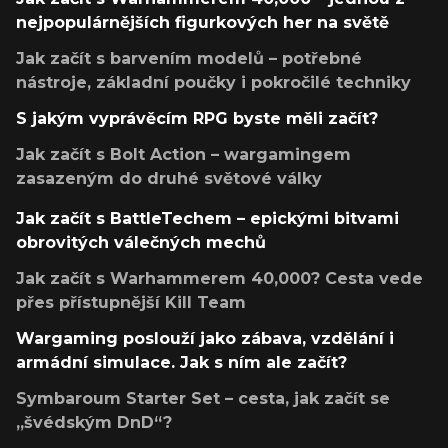
nejpopulárnějších figurkových her na světě
Jak začít s barvením modelů – potřebné
nástroje, základní poučky i pokročilé techniky
S jakým vyprávěcím RPG byste měli začít?
Jak začít s Bolt Action – wargamingem
zasazeným do druhé světové války
Jak začít s BattleTechem – epickými bitvami
obrovitých válečných mechů
Jak začít s Warhammerem 40,000? Cesta vede
přes přístupnější Kill Team
Wargaming poslouží jako zábava, vzdělání i
armádní simulace. Jak s ním ale začít?
Symbaroum Starter Set – cesta, jak začít se
„švédským DnD“?