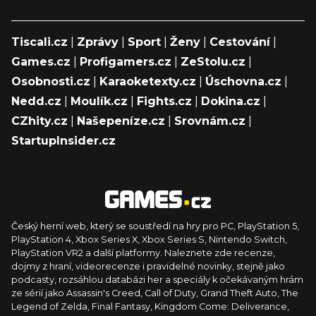
Tiscali.cz
|
Zprávy
|
Sport
|
Ženy
|
Cestování
|
Games.cz
|
Profigamers.cz
|
ZeStolu.cz
|
Osobnosti.cz
|
Karaoketexty.cz
|
Úschovna.cz
|
Nedd.cz
|
Moulík.cz
|
Fights.cz
|
Dokina.cz
|
CZhity.cz
|
Našepeníze.cz
|
Srovnám.cz
|
StartupInsider.cz
Český herní web, který se soustředí na hry pro PC, PlayStation 5,
PlayStation 4, Xbox Series X, Xbox Series S, Nintendo Switch,
PlayStation VR2 a další platformy. Naleznete zde recenze,
dojmy z hraní, videorecenze i pravidelné novinky, stejně jako
podcasty, rozsáhlou databázi her a speciály k očekávaným hrám
ze sérií jako Assassin's Creed, Call of Duty, Grand Theft Auto, The
Legend of Zelda, Final Fantasy, Kingdom Come: Deliverance,