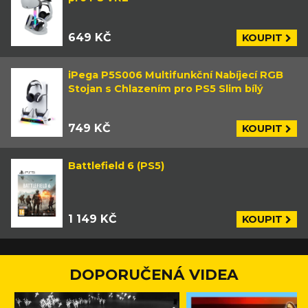
649 KČ
KOUPIT
iPega P5S006 Multifunkční Nabíjecí RGB
Stojan s Chlazením pro PS5 Slim bílý
749 KČ
KOUPIT
Battlefield 6 (PS5)
1 149 KČ
KOUPIT
DOPORUČENÁ VIDEA