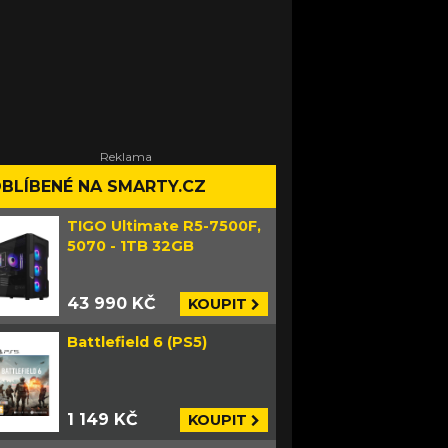
BLÍBENÉ NA SMARTY.CZ
TIGO Ultimate R5-7500F,
5070 - 1TB 32GB
43 990 KČ
KOUPIT
Battlefield 6 (PS5)
1 149 KČ
KOUPIT