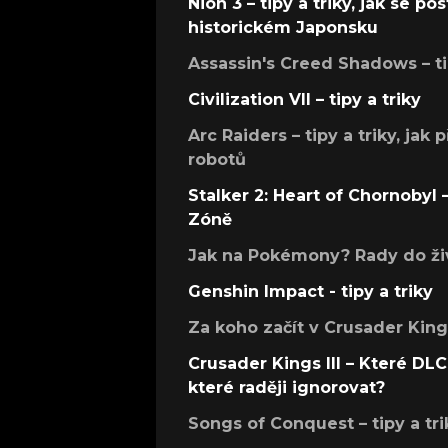
Nioh 3 – tipy a triky, jak se 
historickém Japonsku
Assassin's Creed Shadows – ti
Civilization VII – tipy a triky
Arc Raiders – tipy a triky, jak 
robotů
Stalker 2: Heart of Chornobyl – 
Zóně
Jak na Pokémony? Rady do živ
Genshin Impact - tipy a triky
Za koho začít v Crusader Kings
Crusader Kings III – Které DLC 
které raději ignorovat?
Songs of Conquest – tipy a tri