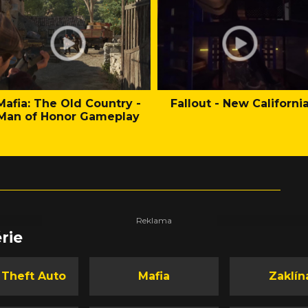
Mafia: The Old Country -
Fallout - New Californi
Man of Honor Gameplay
rie
 Theft Auto
Mafia
Zaklín