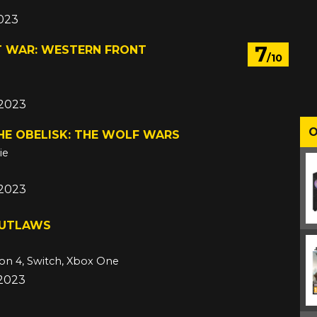
2023
7
T WAR: WESTERN FRONT
/10
 2023
O
HE OBELISK: THE WOLF WARS
ie
 2023
OUTLAWS
ion 4, Switch, Xbox One
 2023