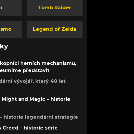
o
Tomb Raider
ismo
Legend of Zelda
nky
ůkopníci herních mechanismů,
 neumíme představit
rní vývojář, který 40 let
f Might and Magic – historie
 – historie legendární strategie
s Creed - historie série