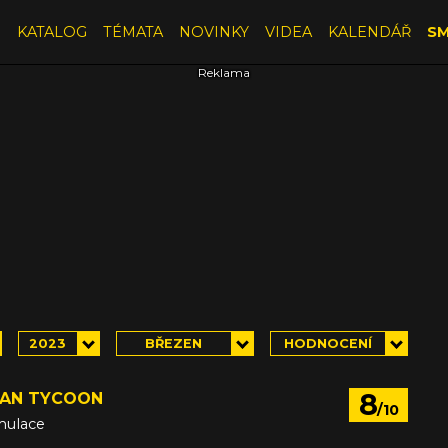
E
KATALOG
TÉMATA
NOVINKY
VIDEA
KALENDÁŘ
SM
2023
BŘEZEN
HODNOCENÍ
8
AN TYCOON
/10
imulace