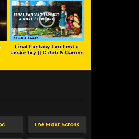
a
Final Fantasy Fan Fest a
Company of Heroes 
české hry || Chléb & Games
Stand - Trail
ač
The Elder Scrolls