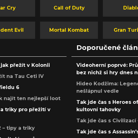
ar Cry
Call of Duty
Diabl
dent Evil
Mortal Kombat
Gran Tur
Doporučené člá
jak přežít v Kolonii
Videoherní poprvé: Pr
bez nichž si hry dnes
žít na Tau Ceti IV
Hideo Kodžima: Legendá
fieldu 6
nešlápnul vedle
k najít ten nejlepší loot
Tak jde čas s Heroes o
a triky pro přežití v
kultovní tahovky
Tak jde čas s Civilizací
 tipy a triky
Tak jde čas s Assassin'