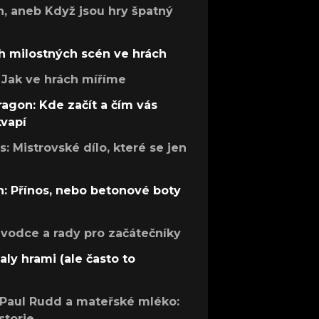
h, aneb Když jsou hry špatný
h milostných scén ve hrách
Jak ve hrách míříme
ragon: Kde začít a čím vás
kvapí
: Mistrovské dílo, které se jen
: Přínos, nebo betonové boty
růvodce a rady pro začátečníky
aly hrami (ale často to
 Paul Rudd a mateřské mléko:
storie