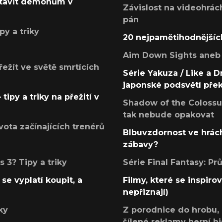
postavit démonům v
Závislost na videohrác
pán
py a triky
20 nejpamětihodnějšíc
Aim Down Sights aneb 
přežít ve světě smrtících
Série Yakuza / Like a D
japonské podsvětí pře
tipy a triky na přežití v
Shadow of the Colossus
tak nebude opakovat
ota začínajících trenérů
Blbuvzdornost ve hrách
zábavy?
 3? Tipy a triky
Série Final Fantasy: P
se vyplatí koupit, a
Filmy, které se inspirov
nepřiznají)
ky
Z porodnice do hrobu,
šílené reklamy herní hi