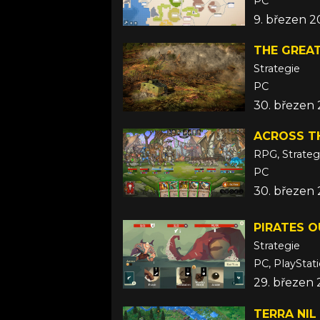
PC
9. březen 
THE GREA
Strategie
PC
30. březen
ACROSS T
RPG, Strateg
PC
30. březen
PIRATES 
Strategie
PC, PlayStat
29. březen
TERRA NIL