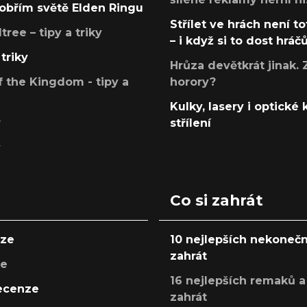
v obřím světě Elden Ringu
Střílet ve hrách není to
ree – tipy a triky
– i když si to dost hráč
triky
Hrůza devětkrát jinak. 
 the Kingdom - tipy a
horory?
Kulky, lasery i optické
y
střílení
y
Co si zahrát
nze
10 nejlepších nekonečn
zahrát
ze
16 nejlepších remaků a
recenze
zahrát