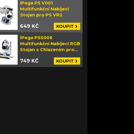
iPega P5 V001
Multifunkční Nabíjecí
Stojan pro PS VR2
649 KČ
KOUPIT
iPega P5S006
Multifunkční Nabíjecí RGB
Stojan s Chlazením pro
PS5 Slim bílý
749 KČ
KOUPIT