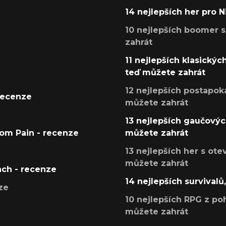
14 nejlepších her pro 
10 nejlepších boomer s
zahrát
11 nejlepších klasickýc
teď můžete zahrát
12 nejlepších postapoka
recenze
můžete zahrát
13 nejlepších gaučových
tom Pain - recenze
můžete zahrát
13 nejlepších her s ot
můžete zahrát
ach - recenze
14 nejlepších survivalů
ze
10 nejlepších RPG z poh
můžete zahrát