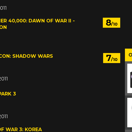
011
8
 40,000: DAWN OF WAR II -
/10
ION
011
O
7
CON: SHADOW WARS
/10
2011
PARK 3
2011
F WAR 3: KOREA