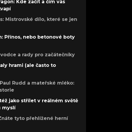
ragon: Kde začít a čím vás
kvapí
: Mistrovské dílo, které se jen
: Přínos, nebo betonové boty
růvodce a rady pro začátečníky
aly hrami (ale často to
 Paul Rudd a mateřské mléko:
storie
též jako střílet v reálném světě
ů myslí
Znáte tyto přehlížené herní