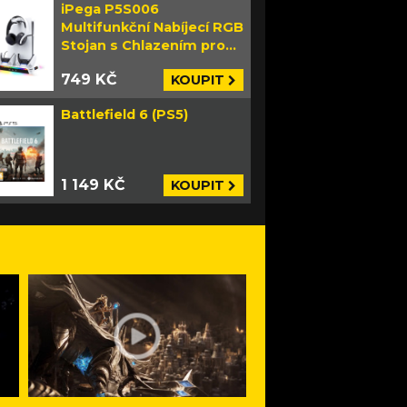
iPega P5S006
Multifunkční Nabíjecí RGB
Stojan s Chlazením pro
PS5 Slim bílý
749 KČ
KOUPIT
Battlefield 6 (PS5)
1 149 KČ
KOUPIT