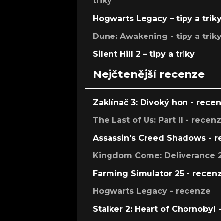
triky
Hogwarts Legacy – tipy a trik
Dune: Awakening - tipy a trik
Silent Hill 2 – tipy a triky
Nejčtenější recenze
Zaklínač 3: Divoký hon - rece
The Last of Us: Part II - recen
Assassin's Creed Shadows - 
Kingdom Come: Deliverance 2
Farming Simulator 25 - recen
Hogwarts Legacy - recenze
Stalker 2: Heart of Chornobyl 