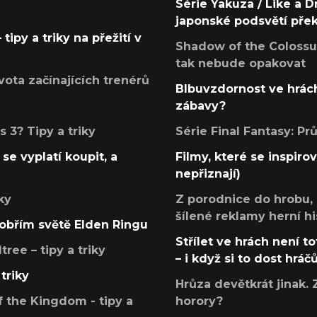
Série Yakuza / Like a D
japonské podsvětí pře
tipy a triky na přežití v
Shadow of the Colossus
tak nebude opakovat
ota začínajících trenérů
Blbuvzdornost ve hrách
zábavy?
 3? Tipy a triky
Série Final Fantasy: P
se vyplatí koupit, a
Filmy, které se inspirov
nepřiznají)
ky
Z porodnice do hrobu,
šílené reklamy herní hi
v obřím světě Elden Ringu
Střílet ve hrách není to
ree – tipy a triky
– i když si to dost hráč
triky
Hrůza devětkrát jinak. 
 the Kingdom - tipy a
horory?