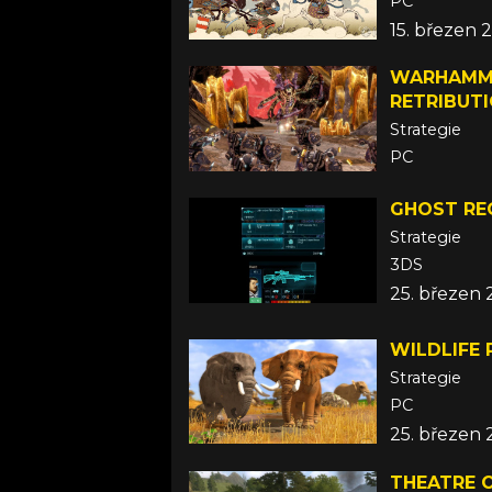
PC
15. březen 2
WARHAMMER
RETRIBUT
Strategie
PC
4. březen 2
GHOST RE
Strategie
3DS
25. březen 
WILDLIFE 
Strategie
PC
25. březen 
THEATRE O