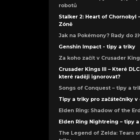
robotů
Stalker 2: Heart of Chornobyl – 
Zóně
Jak na Pokémony? Rady do živ
Genshin Impact - tipy a triky
Za koho začít v Crusader Kings
Crusader Kings III – Které DLC 
které raději ignorovat?
Songs of Conquest – tipy a tri
Tipy a triky pro začátečníky 
Elden Ring: Shadow of the Erdt
Elden Ring Nightreing – tipy a 
The Legend of Zelda: Tears of