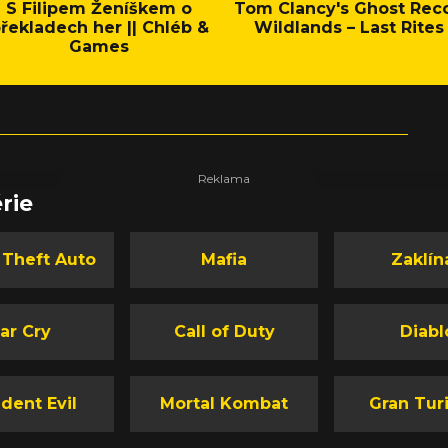
S Filipem Ženíškem o
Tom Clancy's Ghost Rec
řekladech her || Chléb &
Wildlands – Last Rites
Games
rie
 Theft Auto
Mafia
Zaklín
ar Cry
Call of Duty
Diabl
dent Evil
Mortal Kombat
Gran Tur