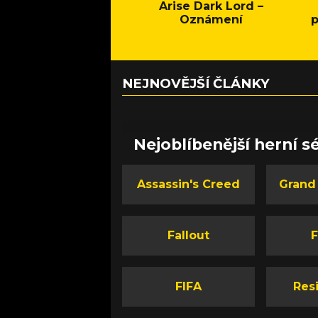
Arise Dark Lord –
Oznámení
p
NEJNOVĚJŠÍ ČLÁNKY
Nejoblíbenější herní sé
Assassin's Creed
Grand
Fallout
F
FIFA
Resi