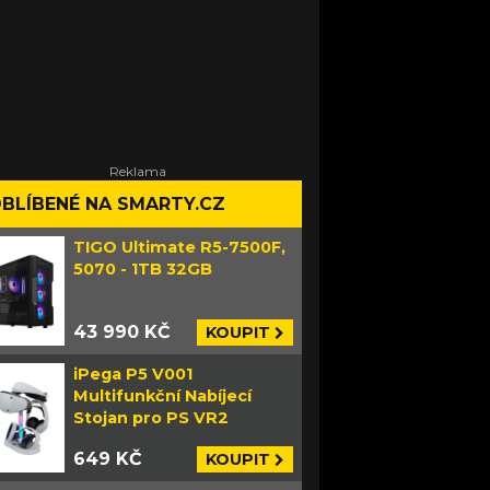
BLÍBENÉ NA SMARTY.CZ
TIGO Ultimate R5-7500F,
5070 - 1TB 32GB
43 990 KČ
KOUPIT
iPega P5 V001
Multifunkční Nabíjecí
Stojan pro PS VR2
649 KČ
KOUPIT