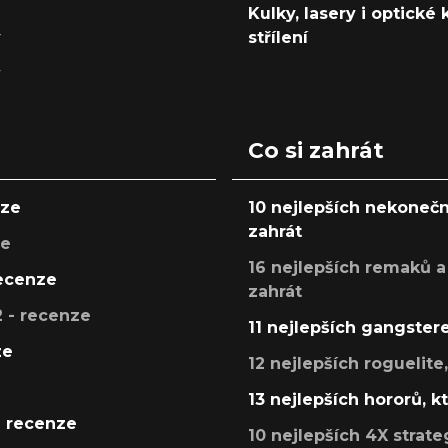
Kulky, lasery i optické
y
střílení
y
Co si zahrát
nze
10 nejlepších nekonečn
zahrát
ze
16 nejlepších remaků a
recenze
zahrát
 - recenze
11 nejlepších gangstere
ze
12 nejlepších roguelite
13 nejlepších hororů, k
- recenze
10 nejlepších 4X strate