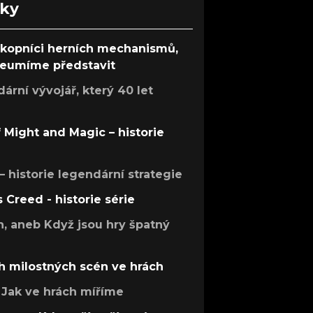
nky
ůkopníci herních mechanismů,
 neumíme představit
rní vývojář, který 40 let
f Might and Magic – historie
 – historie legendární strategie
s Creed - historie série
h, aneb Když jsou hry špatný
h milostných scén ve hrách
Jak ve hrách míříme