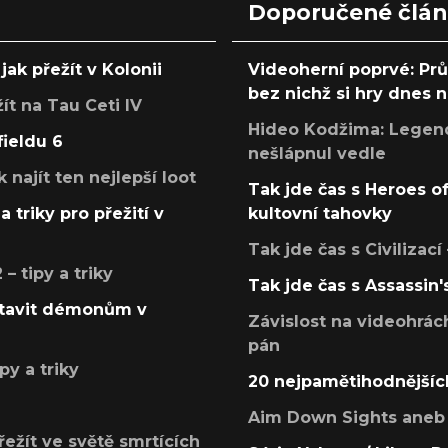
Doporučené člá
jak přežít v Kolonii
Videoherní poprvé: Pr
bez nichž si hry dnes
žít na Tau Ceti IV
Hideo Kodžima: Legendá
fieldu 6
nešlápnul vedle
k najít ten nejlepší loot
Tak jde čas s Heroes o
a triky pro přežití v
kultovní tahovky
Tak jde čas s Civilizací
 tipy a triky
Tak jde čas s Assassin'
postavit démonům v
Závislost na videohrác
pán
py a triky
20 nejpamětihodnějšíc
Aim Down Sights aneb 
přežít ve světě smrtících