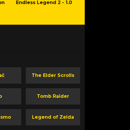
on
Endless Legend 2 - 1.0
Mafia: The Old Co
Man of Honor Ga
ač
The Elder Scrolls
o
Tomb Raider
ismo
Legend of Zelda