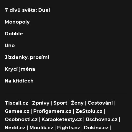
7 divů světa: Duel
Monopoly
Dobble
Uno
Jízdenky, prosím!
Krycí jména
Na křídlech
Tiscali.cz
|
Zprávy
|
Sport
|
Ženy
|
Cestování
|
Games.cz
|
Profigamers.cz
|
ZeStolu.cz
|
Osobnosti.cz
|
Karaoketexty.cz
|
Úschovna.cz
|
Nedd.cz
|
Moulík.cz
|
Fights.cz
|
Dokina.cz
|