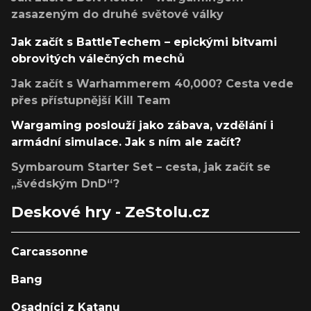
zasazeným do druhé světové války
Jak začít s BattleTechem – epickými bitvami
obrovitých válečných mechů
Jak začít s Warhammerem 40,000? Cesta vede
přes přístupnější Kill Team
Wargaming poslouží jako zábava, vzdělání i
armádní simulace. Jak s ním ale začít?
Symbaroum Starter Set – cesta, jak začít se
„švédským DnD“?
Deskové hry - ZeStolu.cz
Carcassonne
Bang
Osadníci z Katanu