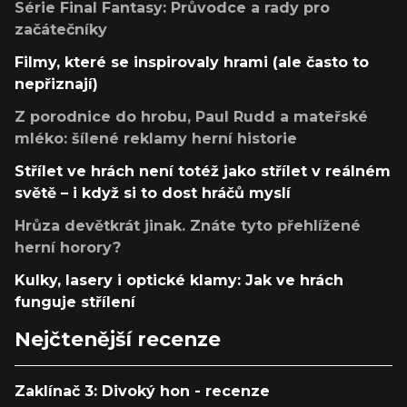
Série Final Fantasy: Průvodce a rady pro
začátečníky
Filmy, které se inspirovaly hrami (ale často to
nepřiznají)
Z porodnice do hrobu, Paul Rudd a mateřské
mléko: šílené reklamy herní historie
Střílet ve hrách není totéž jako střílet v reálném
světě – i když si to dost hráčů myslí
Hrůza devětkrát jinak. Znáte tyto přehlížené
herní horory?
Kulky, lasery i optické klamy: Jak ve hrách
funguje střílení
Nejčtenější recenze
Zaklínač 3: Divoký hon - recenze