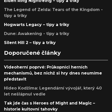
Elden Ring Nightreing – tipy a triky
The Legend of Zelda: Tears of the Kingdom -
tipy a triky
Hogwarts Legacy – tipy a triky
Dune: Awakening - tipy a triky
Silent Hill 2 – tipy a triky
Doporučené články
Videoherní poprvé: Průkopníci herních
mechanismů, bez nichž si hry dnes neumíme
představit
Hideo Kodžima: Legendární vývojář, který 40
let nešlápnul vedle
Tak jde čas s Heroes of Might and Magic –
historie kultovní tahovky