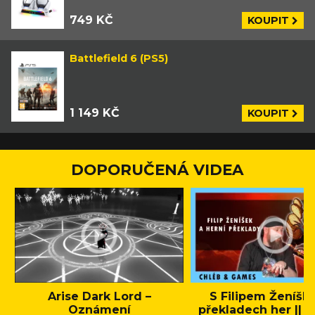
749 KČ
KOUPIT
Battlefield 6 (PS5)
1 149 KČ
KOUPIT
DOPORUČENÁ VIDEA
Arise Dark Lord –
S Filipem Ženíšk
Oznámení
překladech her || C