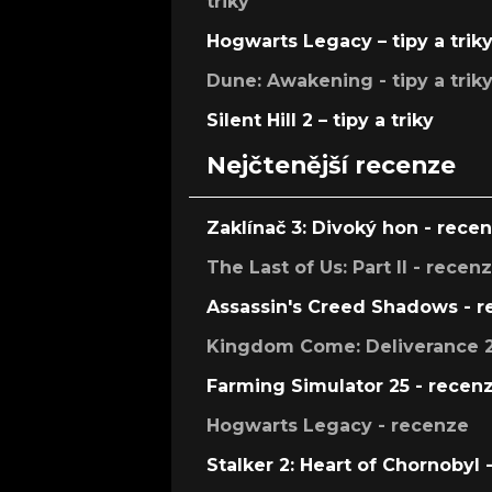
triky
Hogwarts Legacy – tipy a trik
Dune: Awakening - tipy a trik
Silent Hill 2 – tipy a triky
Nejčtenější recenze
Zaklínač 3: Divoký hon - rece
The Last of Us: Part II - recen
Assassin's Creed Shadows - 
Kingdom Come: Deliverance 2
Farming Simulator 25 - recen
Hogwarts Legacy - recenze
Stalker 2: Heart of Chornobyl 