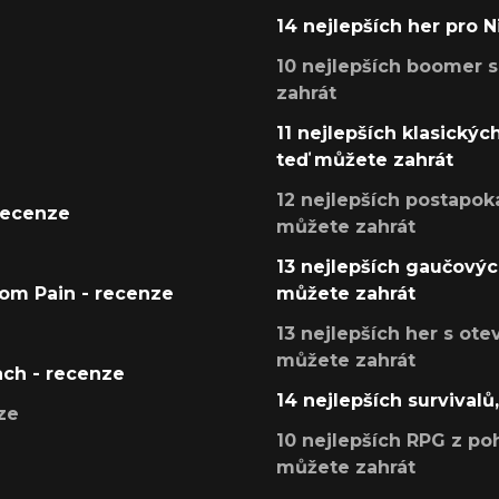
14 nejlepších her pro 
10 nejlepších boomer s
zahrát
11 nejlepších klasickýc
teď můžete zahrát
12 nejlepších postapoka
recenze
můžete zahrát
13 nejlepších gaučových
tom Pain - recenze
můžete zahrát
13 nejlepších her s ot
můžete zahrát
ach - recenze
14 nejlepších survivalů
ze
10 nejlepších RPG z poh
můžete zahrát