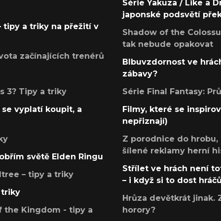
Série Yakuza / Like a D
japonské podsvětí pře
tipy a triky na přežití v
Shadow of the Colossus
tak nebude opakovat
ota začínajících trenérů
Blbuvzdornost ve hrách
zábavy?
 3? Tipy a triky
Série Final Fantasy: P
se vyplatí koupit, a
Filmy, které se inspirov
nepřiznají)
ky
Z porodnice do hrobu,
šílené reklamy herní hi
v obřím světě Elden Ringu
Střílet ve hrách není to
ree – tipy a triky
– i když si to dost hráč
triky
Hrůza devětkrát jinak. 
 the Kingdom - tipy a
horory?