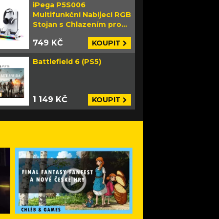
iPega P5S006
Multifunkční Nabíjecí RGB
Stojan s Chlazením pro
PS5 Slim bílý
749 KČ
KOUPIT
Battlefield 6 (PS5)
1 149 KČ
KOUPIT