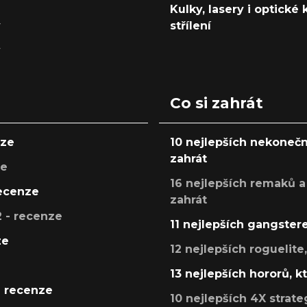
Kulky, lasery i optické
y
střílení
y
Co si zahrát
nze
10 nejlepších nekonečn
zahrát
ze
16 nejlepších remaků a
recenze
zahrát
 - recenze
11 nejlepších gangstere
ze
12 nejlepších roguelite
13 nejlepších hororů, k
- recenze
10 nejlepších 4X strate