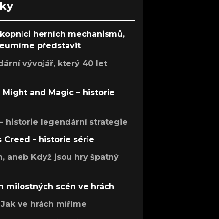
nky
ůkopníci herních mechanismů,
 neumíme představit
rní vývojář, který 40 let
f Might and Magic – historie
 – historie legendární strategie
s Creed - historie série
h, aneb Když jsou hry špatný
h milostných scén ve hrách
Jak ve hrách míříme