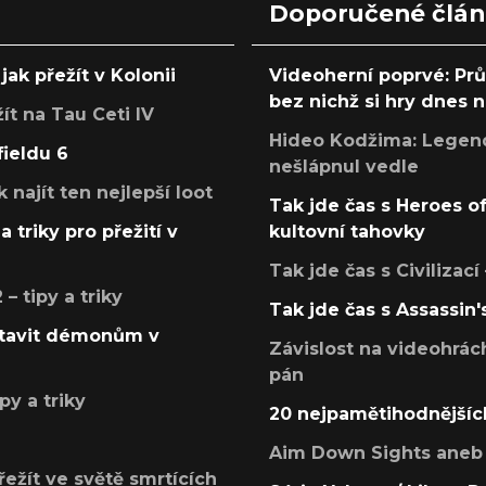
Doporučené člá
jak přežít v Kolonii
Videoherní poprvé: Pr
bez nichž si hry dnes
žít na Tau Ceti IV
Hideo Kodžima: Legendá
fieldu 6
nešlápnul vedle
k najít ten nejlepší loot
Tak jde čas s Heroes o
a triky pro přežití v
kultovní tahovky
Tak jde čas s Civilizací
 tipy a triky
Tak jde čas s Assassin'
postavit démonům v
Závislost na videohrác
pán
py a triky
20 nejpamětihodnějšíc
Aim Down Sights aneb 
přežít ve světě smrtících