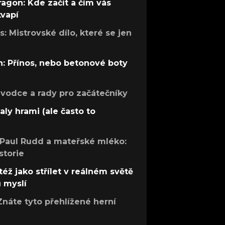
ragon: Kde začít a čím vás
kvapí
: Mistrovské dílo, které se jen
: Přínos, nebo betonové boty
růvodce a rady pro začátečníky
aly hrami (ale často to
 Paul Rudd a mateřské mléko:
storie
též jako střílet v reálném světě
ů myslí
Znáte tyto přehlížené herní