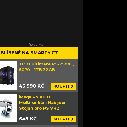
BLÍBENÉ NA SMARTY.CZ
TIGO Ultimate R5-7500F,
5070 - 1TB 32GB
43 990 KČ
KOUPIT
iPega P5 V001
Multifunkční Nabíjecí
Stojan pro PS VR2
649 KČ
KOUPIT