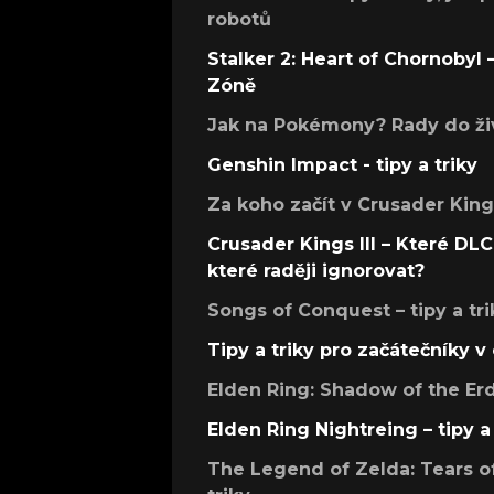
robotů
Stalker 2: Heart of Chornobyl – 
Zóně
Jak na Pokémony? Rady do živ
Genshin Impact - tipy a triky
Za koho začít v Crusader Kings
Crusader Kings III – Které DLC 
které raději ignorovat?
Songs of Conquest – tipy a tri
Tipy a triky pro začátečníky 
Elden Ring: Shadow of the Erdt
Elden Ring Nightreing – tipy a 
The Legend of Zelda: Tears of