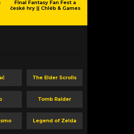
a
Final Fantasy Fan Fest a
Company of Heroes 
české hry || Chléb & Games
Stand - Trail
ač
The Elder Scrolls
o
Tomb Raider
ismo
Legend of Zelda