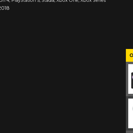
on 4, PlayStation 5, Stadia, Xbox One, Xbox Series
2018
O