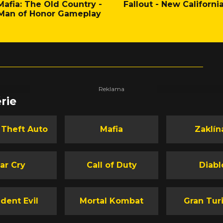
Mafia: The Old Country -
Fallout - New Californi
Man of Honor Gameplay
rie
 Theft Auto
Mafia
Zaklín
ar Cry
Call of Duty
Diabl
dent Evil
Mortal Kombat
Gran Tur