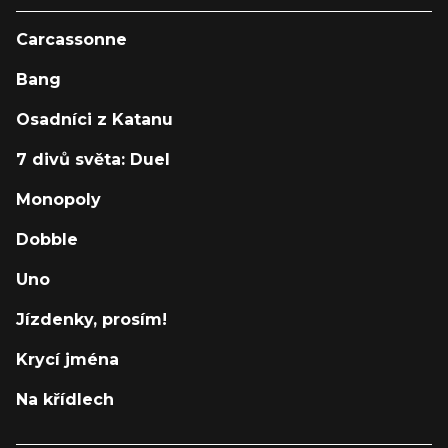
Carcassonne
Bang
Osadníci z Katanu
7 divů světa: Duel
Monopoly
Dobble
Uno
Jízdenky, prosím!
Krycí jména
Na křídlech