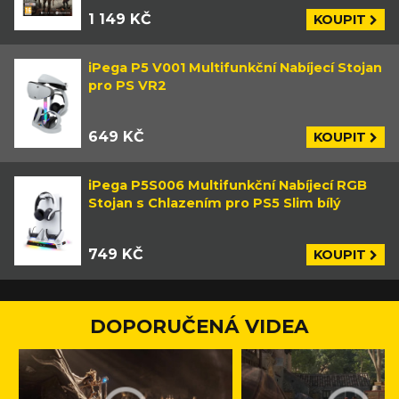
1 149 KČ
KOUPIT
iPega P5 V001 Multifunkční Nabíjecí Stojan
pro PS VR2
649 KČ
KOUPIT
iPega P5S006 Multifunkční Nabíjecí RGB
Stojan s Chlazením pro PS5 Slim bílý
749 KČ
KOUPIT
DOPORUČENÁ VIDEA