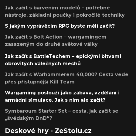
Jak začít s barvením modelů – potřebné
nástroje, základní poučky i pokročilé techniky
S jakým vyprávěcím RPG byste měli začít?
Jak začít s Bolt Action – wargamingem
zasazeným do druhé světové války
Jak začít s BattleTechem – epickými bitvami
obrovitých válečných mechů
Jak začít s Warhammerem 40,000? Cesta vede
přes přístupnější Kill Team
Wargaming poslouží jako zábava, vzdělání i
armádní simulace. Jak s ním ale začít?
Symbaroum Starter Set – cesta, jak začít se
„švédským DnD“?
Deskové hry - ZeStolu.cz