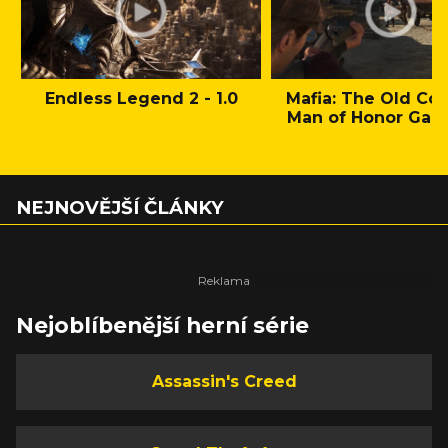
Endless Legend 2 - 1.0
Mafia: The Old Cou
Man of Honor Gam
NEJNOVĚJŠÍ ČLÁNKY
Nejoblíbenější herní série
Assassin's Creed