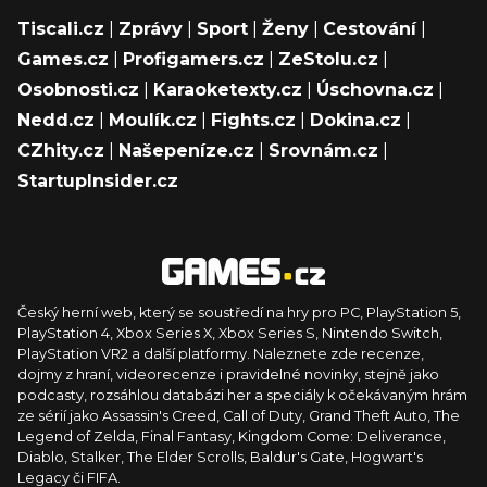
Tiscali.cz
|
Zprávy
|
Sport
|
Ženy
|
Cestování
|
Games.cz
|
Profigamers.cz
|
ZeStolu.cz
|
Osobnosti.cz
|
Karaoketexty.cz
|
Úschovna.cz
|
Nedd.cz
|
Moulík.cz
|
Fights.cz
|
Dokina.cz
|
CZhity.cz
|
Našepeníze.cz
|
Srovnám.cz
|
StartupInsider.cz
Český herní web, který se soustředí na hry pro PC, PlayStation 5,
PlayStation 4, Xbox Series X, Xbox Series S, Nintendo Switch,
PlayStation VR2 a další platformy. Naleznete zde recenze,
dojmy z hraní, videorecenze i pravidelné novinky, stejně jako
podcasty, rozsáhlou databázi her a speciály k očekávaným hrám
ze sérií jako Assassin's Creed, Call of Duty, Grand Theft Auto, The
Legend of Zelda, Final Fantasy, Kingdom Come: Deliverance,
Diablo, Stalker, The Elder Scrolls, Baldur's Gate, Hogwart's
Legacy či FIFA.