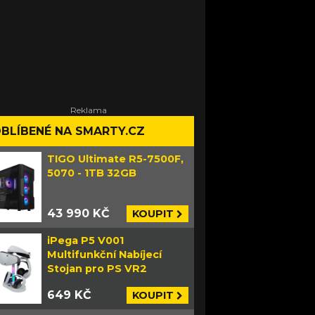
BLÍBENÉ NA SMARTY.CZ
TIGO Ultimate R5-7500F,
5070 - 1TB 32GB
43 990 KČ
KOUPIT
iPega P5 V001
Multifunkční Nabíjecí
Stojan pro PS VR2
649 KČ
KOUPIT