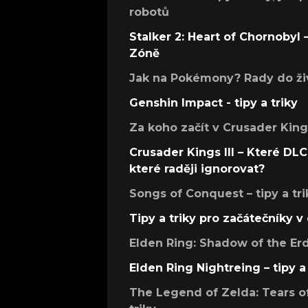
robotů
Stalker 2: Heart of Chornobyl – 
Zóně
Jak na Pokémony? Rady do živ
Genshin Impact - tipy a triky
Za koho začít v Crusader Kings
Crusader Kings III – Které DLC 
které raději ignorovat?
Songs of Conquest – tipy a tri
Tipy a triky pro začátečníky 
Elden Ring: Shadow of the Erdt
Elden Ring Nightreing – tipy a 
The Legend of Zelda: Tears of