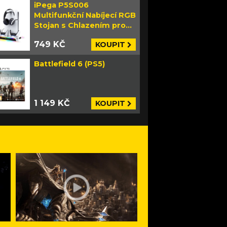
iPega P5S006
Multifunkční Nabíjecí RGB
Stojan s Chlazením pro
PS5 Slim bílý
749 KČ
KOUPIT
Battlefield 6 (PS5)
1 149 KČ
KOUPIT