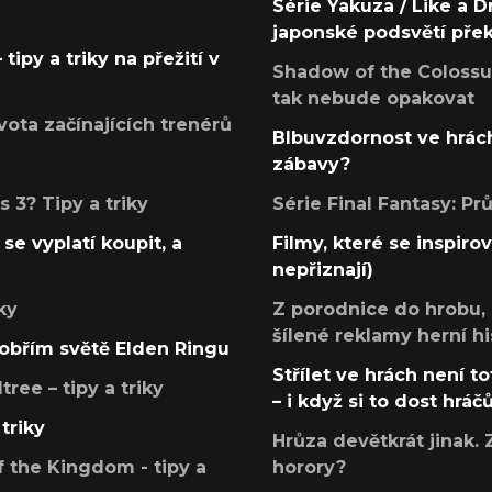
Série Yakuza / Like a D
japonské podsvětí pře
tipy a triky na přežití v
Shadow of the Colossus
tak nebude opakovat
ota začínajících trenérů
Blbuvzdornost ve hrách
zábavy?
 3? Tipy a triky
Série Final Fantasy: P
se vyplatí koupit, a
Filmy, které se inspirov
nepřiznají)
ky
Z porodnice do hrobu,
šílené reklamy herní hi
v obřím světě Elden Ringu
Střílet ve hrách není to
ree – tipy a triky
– i když si to dost hráč
triky
Hrůza devětkrát jinak. 
 the Kingdom - tipy a
horory?