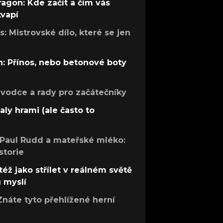
ragon: Kde začít a čím vás
kvapí
: Mistrovské dílo, které se jen
: Přínos, nebo betonové boty
růvodce a rady pro začátečníky
aly hrami (ale často to
 Paul Rudd a mateřské mléko:
storie
též jako střílet v reálném světě
ů myslí
Znáte tyto přehlížené herní