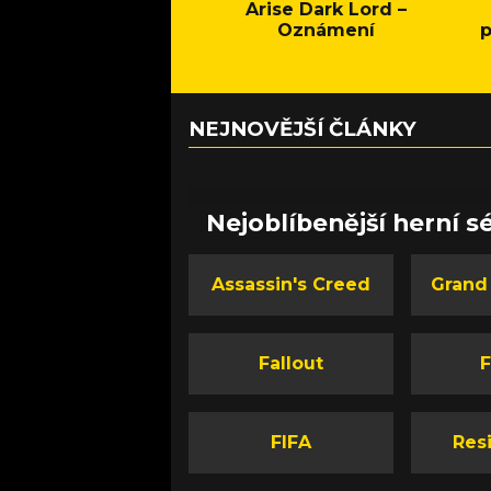
Arise Dark Lord –
Oznámení
p
NEJNOVĚJŠÍ ČLÁNKY
Nejoblíbenější herní sé
Assassin's Creed
Grand
Fallout
F
FIFA
Resi