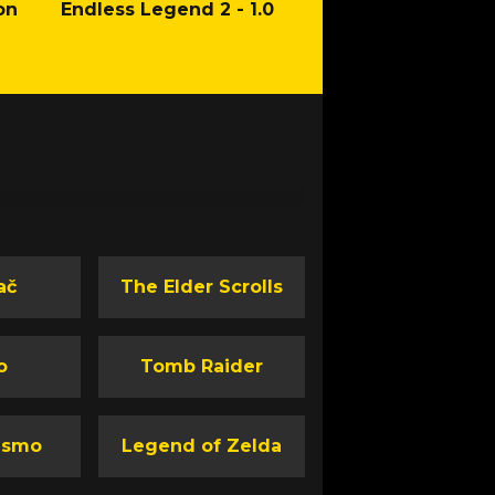
on
Endless Legend 2 - 1.0
Mafia: The Old Co
Man of Honor Ga
ač
The Elder Scrolls
o
Tomb Raider
ismo
Legend of Zelda