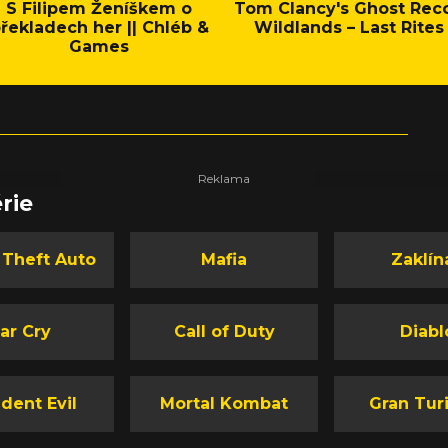
S Filipem Ženíškem o
Tom Clancy's Ghost Rec
řekladech her || Chléb &
Wildlands – Last Rites
Games
rie
 Theft Auto
Mafia
Zaklín
ar Cry
Call of Duty
Diabl
dent Evil
Mortal Kombat
Gran Tur