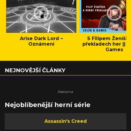
Arise Dark Lord –
S Filipem Ženíšk
Oznámení
překladech her || C
Games
NEJNOVĚJŠÍ ČLÁNKY
Nejoblíbenější herní série
Assassin's Creed