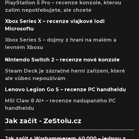
PlayStation 5 Pro – recenze konzole, kterou
zatím nepotřebujete, ale chcete
Xbox Series X – recenze vlajkové lodi
Microsoftu
Xbox Series S – dojmy z hraní na malém a
levném Xboxu
Nintendo Switch 2 – recenze nové konzole
Steam Deck je zázračné herní zařízení, které
ale vůbec nepoužívám
Lenovo Legion Go S – recenze PC handheldu
MSI Claw 8 AI+ – recenze nadupaného PC
handheldu
Jak začít - ZeStolu.cz
Jak začít s Warhammerem 40,000 – jednou z