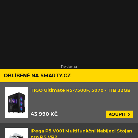
OBLÍBENÉ NA SMARTY.CZ
TIGO Ultimate R5-7500F, 5070 - 1TB 32GB
43 990 KČ
KOUPIT
iPega P5 V001 Multifunkční Nabíjecí Stojan
pro PS VR2