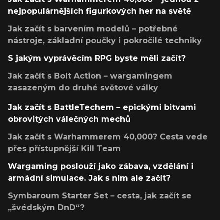
nejpopulárnějších figurkových her na světě
Jak začít s barvením modelů – potřebné
nástroje, základní poučky i pokročilé techniky
S jakým vyprávěcím RPG byste měli začít?
Jak začít s Bolt Action – wargamingem
zasazeným do druhé světové války
Jak začít s BattleTechem – epickými bitvami
obrovitých válečných mechů
Jak začít s Warhammerem 40,000? Cesta vede
přes přístupnější Kill Team
Wargaming poslouží jako zábava, vzdělání i
armádní simulace. Jak s ním ale začít?
Symbaroum Starter Set – cesta, jak začít se
„švédským DnD“?