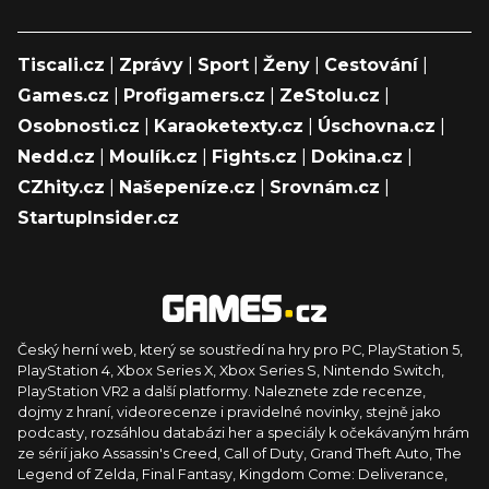
Tiscali.cz
|
Zprávy
|
Sport
|
Ženy
|
Cestování
|
Games.cz
|
Profigamers.cz
|
ZeStolu.cz
|
Osobnosti.cz
|
Karaoketexty.cz
|
Úschovna.cz
|
Nedd.cz
|
Moulík.cz
|
Fights.cz
|
Dokina.cz
|
CZhity.cz
|
Našepeníze.cz
|
Srovnám.cz
|
StartupInsider.cz
Český herní web, který se soustředí na hry pro PC, PlayStation 5,
PlayStation 4, Xbox Series X, Xbox Series S, Nintendo Switch,
PlayStation VR2 a další platformy. Naleznete zde recenze,
dojmy z hraní, videorecenze i pravidelné novinky, stejně jako
podcasty, rozsáhlou databázi her a speciály k očekávaným hrám
ze sérií jako Assassin's Creed, Call of Duty, Grand Theft Auto, The
Legend of Zelda, Final Fantasy, Kingdom Come: Deliverance,