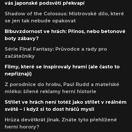
vás japonské podsvětí překvapí
Shadow of the Colossus: Mistrovské dílo, které
se jen tak nebude opakovat
Blbuvzdornost ve hrách: Přínos, nebo betonové
boty zábavy?
Série Final Fantasy: Průvodce a rady pro
začátečníky
Filmy, které se inspirovaly hrami (ale často to
nepřiznají)
Z porodnice do hrobu, Paul Rudd a mateřské
mléko: šílené reklamy herní historie
Střílet ve hrách není totéž jako střílet v reálném
světě – i když si to dost hráčů myslí
Hrůza devětkrát jinak. Znáte tyto přehlížené
herní horory?