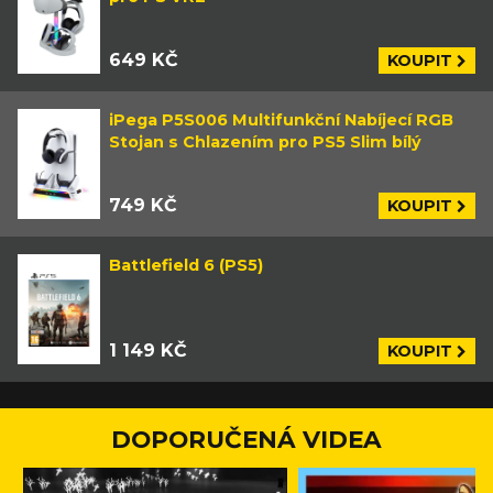
649 KČ
KOUPIT
iPega P5S006 Multifunkční Nabíjecí RGB
Stojan s Chlazením pro PS5 Slim bílý
749 KČ
KOUPIT
Battlefield 6 (PS5)
1 149 KČ
KOUPIT
DOPORUČENÁ VIDEA