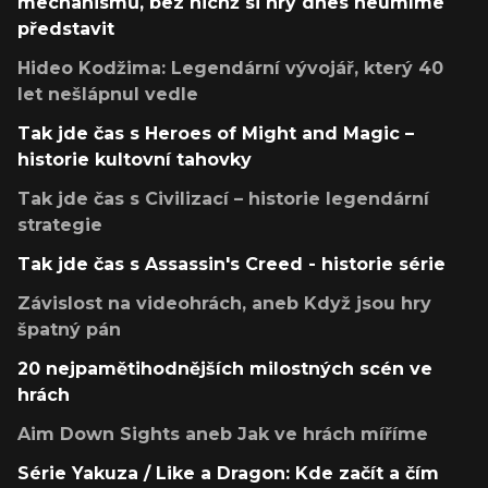
mechanismů, bez nichž si hry dnes neumíme
představit
Hideo Kodžima: Legendární vývojář, který 40
let nešlápnul vedle
Tak jde čas s Heroes of Might and Magic –
historie kultovní tahovky
Tak jde čas s Civilizací – historie legendární
strategie
Tak jde čas s Assassin's Creed - historie série
Závislost na videohrách, aneb Když jsou hry
špatný pán
20 nejpamětihodnějších milostných scén ve
hrách
Aim Down Sights aneb Jak ve hrách míříme
Série Yakuza / Like a Dragon: Kde začít a čím