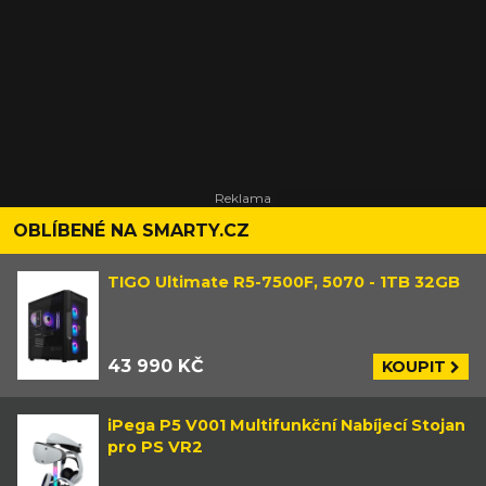
OBLÍBENÉ NA SMARTY.CZ
TIGO Ultimate R5-7500F, 5070 - 1TB 32GB
43 990 KČ
KOUPIT
iPega P5 V001 Multifunkční Nabíjecí Stojan
pro PS VR2