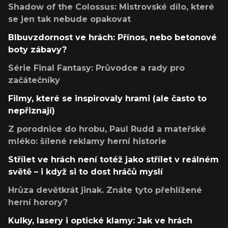
Shadow of the Colossus: Mistrovské dílo, které
se jen tak nebude opakovat
Blbuvzdornost ve hrách: Přínos, nebo betonové
boty zábavy?
Série Final Fantasy: Průvodce a rady pro
začátečníky
Filmy, které se inspirovaly hrami (ale často to
nepřiznají)
Z porodnice do hrobu, Paul Rudd a mateřské
mléko: šílené reklamy herní historie
Střílet ve hrách není totéž jako střílet v reálném
světě – i když si to dost hráčů myslí
Hrůza devětkrát jinak. Znáte tyto přehlížené
herní horory?
Kulky, lasery i optické klamy: Jak ve hrách