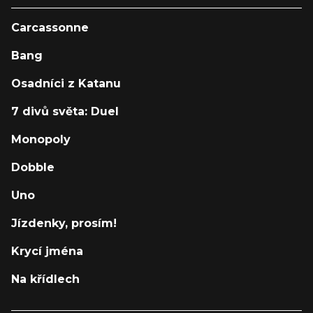
Carcassonne
Bang
Osadníci z Katanu
7 divů světa: Duel
Monopoly
Dobble
Uno
Jízdenky, prosím!
Krycí jména
Na křídlech