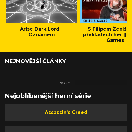
Arise Dark Lord –
S Filipem Ženíšk
Oznámení
překladech her || C
Games
NEJNOVĚJŠÍ ČLÁNKY
Nejoblíbenější herní série
Assassin's Creed