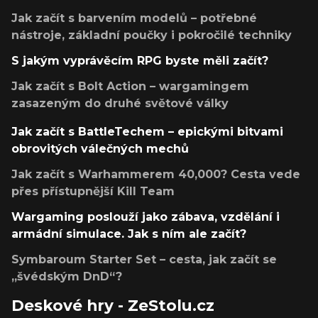
Jak začít s barvením modelů – potřebné
nástroje, základní poučky i pokročilé techniky
S jakým vyprávěcím RPG byste měli začít?
Jak začít s Bolt Action – wargamingem
zasazeným do druhé světové války
Jak začít s BattleTechem – epickými bitvami
obrovitých válečných mechů
Jak začít s Warhammerem 40,000? Cesta vede
přes přístupnější Kill Team
Wargaming poslouží jako zábava, vzdělání i
armádní simulace. Jak s ním ale začít?
Symbaroum Starter Set – cesta, jak začít se
„švédským DnD“?
Deskové hry - ZeStolu.cz