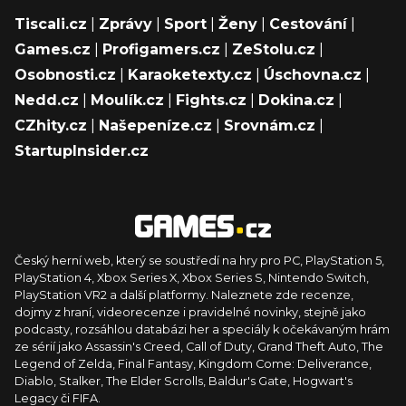
Tiscali.cz
|
Zprávy
|
Sport
|
Ženy
|
Cestování
|
Games.cz
|
Profigamers.cz
|
ZeStolu.cz
|
Osobnosti.cz
|
Karaoketexty.cz
|
Úschovna.cz
|
Nedd.cz
|
Moulík.cz
|
Fights.cz
|
Dokina.cz
|
CZhity.cz
|
Našepeníze.cz
|
Srovnám.cz
|
StartupInsider.cz
Český herní web, který se soustředí na hry pro PC, PlayStation 5,
PlayStation 4, Xbox Series X, Xbox Series S, Nintendo Switch,
PlayStation VR2 a další platformy. Naleznete zde recenze,
dojmy z hraní, videorecenze i pravidelné novinky, stejně jako
podcasty, rozsáhlou databázi her a speciály k očekávaným hrám
ze sérií jako Assassin's Creed, Call of Duty, Grand Theft Auto, The
Legend of Zelda, Final Fantasy, Kingdom Come: Deliverance,
Diablo, Stalker, The Elder Scrolls, Baldur's Gate, Hogwart's
Legacy či FIFA.