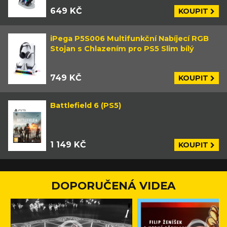
649 KČ
KOUPIT
iPega P5S006 Multifunkční Nabíjecí RGB
Stojan s Chlazením pro PS5 Slim bílý
749 KČ
KOUPIT
Battlefield 6 (PS5)
1 149 KČ
KOUPIT
DOPORUČENÁ VIDEA