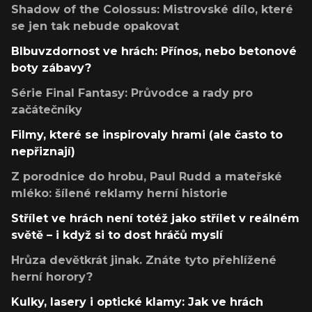
Shadow of the Colossus: Mistrovské dílo, které
se jen tak nebude opakovat
Blbuvzdornost ve hrách: Přínos, nebo betonové
boty zábavy?
Série Final Fantasy: Průvodce a rady pro
začátečníky
Filmy, které se inspirovaly hrami (ale často to
nepřiznají)
Z porodnice do hrobu, Paul Rudd a mateřské
mléko: šílené reklamy herní historie
Střílet ve hrách není totéž jako střílet v reálném
světě – i když si to dost hráčů myslí
Hrůza devětkrát jinak. Znáte tyto přehlížené
herní horory?
Kulky, lasery i optické klamy: Jak ve hrách