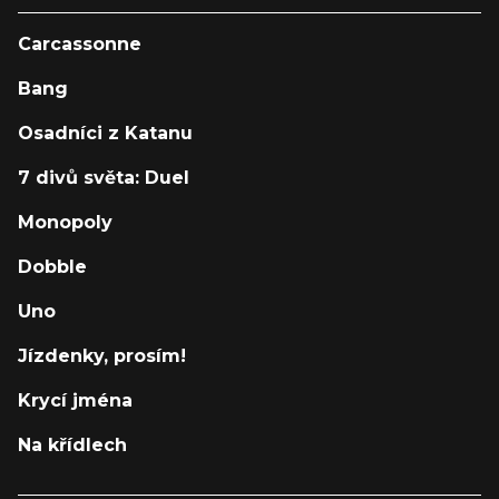
Carcassonne
Bang
Osadníci z Katanu
7 divů světa: Duel
Monopoly
Dobble
Uno
Jízdenky, prosím!
Krycí jména
Na křídlech