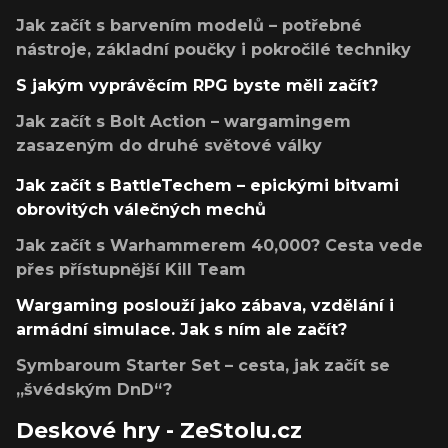
Jak začít s barvením modelů – potřebné
nástroje, základní poučky i pokročilé techniky
S jakým vyprávěcím RPG byste měli začít?
Jak začít s Bolt Action – wargamingem
zasazeným do druhé světové války
Jak začít s BattleTechem – epickými bitvami
obrovitých válečných mechů
Jak začít s Warhammerem 40,000? Cesta vede
přes přístupnější Kill Team
Wargaming poslouží jako zábava, vzdělání i
armádní simulace. Jak s ním ale začít?
Symbaroum Starter Set – cesta, jak začít se
„švédským DnD“?
Deskové hry - ZeStolu.cz