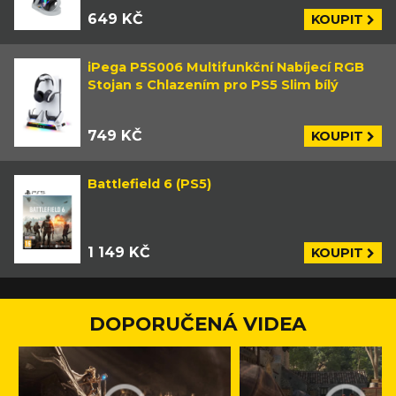
649 KČ
KOUPIT
iPega P5S006 Multifunkční Nabíjecí RGB
Stojan s Chlazením pro PS5 Slim bílý
749 KČ
KOUPIT
Battlefield 6 (PS5)
1 149 KČ
KOUPIT
DOPORUČENÁ VIDEA