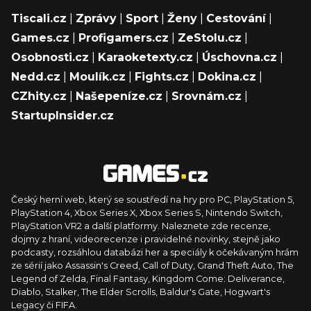
Tiscali.cz
|
Zprávy
|
Sport
|
Ženy
|
Cestování
|
Games.cz
|
Profigamers.cz
|
ZeStolu.cz
|
Osobnosti.cz
|
Karaoketexty.cz
|
Úschovna.cz
|
Nedd.cz
|
Moulík.cz
|
Fights.cz
|
Dokina.cz
|
CZhity.cz
|
Našepeníze.cz
|
Srovnám.cz
|
StartupInsider.cz
Český herní web, který se soustředí na hry pro PC, PlayStation 5,
PlayStation 4, Xbox Series X, Xbox Series S, Nintendo Switch,
PlayStation VR2 a další platformy. Naleznete zde recenze,
dojmy z hraní, videorecenze i pravidelné novinky, stejně jako
podcasty, rozsáhlou databázi her a speciály k očekávaným hrám
ze sérií jako Assassin's Creed, Call of Duty, Grand Theft Auto, The
Legend of Zelda, Final Fantasy, Kingdom Come: Deliverance,
Diablo, Stalker, The Elder Scrolls, Baldur's Gate, Hogwart's
Legacy či FIFA.