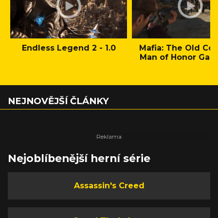
Endless Legend 2 - 1.0
Mafia: The Old Cou
Man of Honor Gam
NEJNOVĚJŠÍ ČLÁNKY
Nejoblíbenější herní série
Assassin's Creed