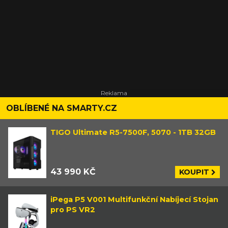
OBLÍBENÉ NA SMARTY.CZ
TIGO Ultimate R5-7500F, 5070 - 1TB 32GB
43 990 KČ
KOUPIT
iPega P5 V001 Multifunkční Nabíjecí Stojan
pro PS VR2