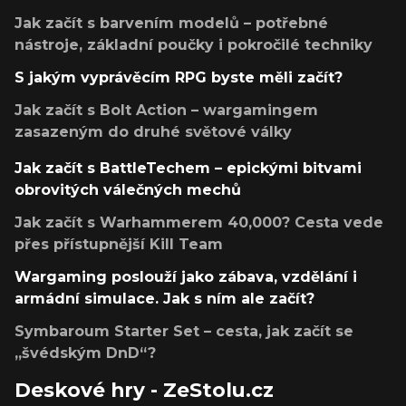
Jak začít s barvením modelů – potřebné
nástroje, základní poučky i pokročilé techniky
S jakým vyprávěcím RPG byste měli začít?
Jak začít s Bolt Action – wargamingem
zasazeným do druhé světové války
Jak začít s BattleTechem – epickými bitvami
obrovitých válečných mechů
Jak začít s Warhammerem 40,000? Cesta vede
přes přístupnější Kill Team
Wargaming poslouží jako zábava, vzdělání i
armádní simulace. Jak s ním ale začít?
Symbaroum Starter Set – cesta, jak začít se
„švédským DnD“?
Deskové hry - ZeStolu.cz