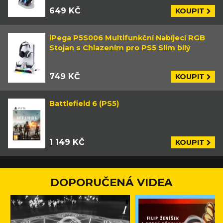
649 KČ
KOUPIT
iPega P5S006 Multifunkční Nabíjecí RGB
Stojan s Chlazením pro PS5 Slim bílý
749 KČ
KOUPIT
Battlefield 6 (PS5)
1 149 KČ
KOUPIT
DOPORUČENÁ VIDEA