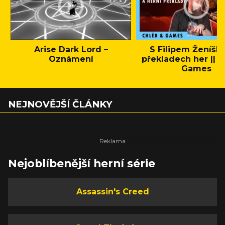
Arise Dark Lord –
S Filipem Ženíšk
Oznámení
překladech her || C
Games
NEJNOVĚJŠÍ ČLÁNKY
Nejoblíbenější herní série
Assassin's Creed