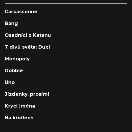
Carcassonne
Bang
Osadníci z Katanu
7 divů světa: Duel
Monopoly
Dobble
Uno
Jízdenky, prosím!
Krycí jména
Na křídlech