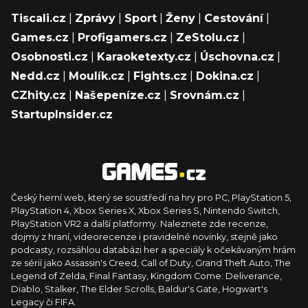
Tiscali.cz
|
Zprávy
|
Sport
|
Ženy
|
Cestování
|
Games.cz
|
Profigamers.cz
|
ZeStolu.cz
|
Osobnosti.cz
|
Karaoketexty.cz
|
Úschovna.cz
|
Nedd.cz
|
Moulík.cz
|
Fights.cz
|
Dokina.cz
|
CZhity.cz
|
Našepeníze.cz
|
Srovnám.cz
|
StartupInsider.cz
Český herní web, který se soustředí na hry pro PC, PlayStation 5,
PlayStation 4, Xbox Series X, Xbox Series S, Nintendo Switch,
PlayStation VR2 a další platformy. Naleznete zde recenze,
dojmy z hraní, videorecenze i pravidelné novinky, stejně jako
podcasty, rozsáhlou databázi her a speciály k očekávaným hrám
ze sérií jako Assassin's Creed, Call of Duty, Grand Theft Auto, The
Legend of Zelda, Final Fantasy, Kingdom Come: Deliverance,
Diablo, Stalker, The Elder Scrolls, Baldur's Gate, Hogwart's
Legacy či FIFA.