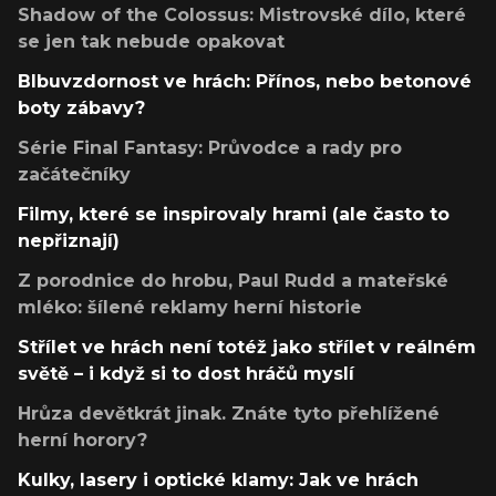
Shadow of the Colossus: Mistrovské dílo, které
se jen tak nebude opakovat
Blbuvzdornost ve hrách: Přínos, nebo betonové
boty zábavy?
Série Final Fantasy: Průvodce a rady pro
začátečníky
Filmy, které se inspirovaly hrami (ale často to
nepřiznají)
Z porodnice do hrobu, Paul Rudd a mateřské
mléko: šílené reklamy herní historie
Střílet ve hrách není totéž jako střílet v reálném
světě – i když si to dost hráčů myslí
Hrůza devětkrát jinak. Znáte tyto přehlížené
herní horory?
Kulky, lasery i optické klamy: Jak ve hrách