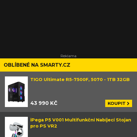
OBLÍBENÉ NA SMARTY.CZ
TIGO Ultimate R5-7500F, 5070 - 1TB 32GB
43 990 KČ
KOUPIT
iPega P5 V001 Multifunkční Nabíjecí Stojan
pro PS VR2