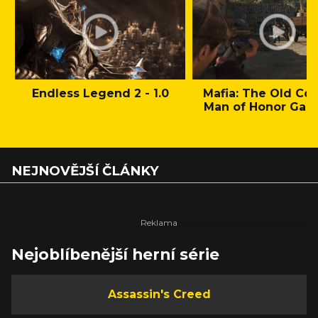
Endless Legend 2 - 1.0
Mafia: The Old Cou
Man of Honor Gam
NEJNOVĚJŠÍ ČLÁNKY
Nejoblíbenější herní série
Assassin's Creed