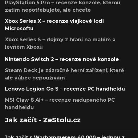
PlayStation 5 Pro – recenze konzole, kterou
zatím nepotřebujete, ale chcete
Xbox Series X – recenze vlajkové lodi
Microsoftu
Xbox Series S – dojmy z hraní na malém a
levném Xboxu
Nintendo Switch 2 – recenze nové konzole
Steam Deck je zázračné herní zařízení, které
ale vůbec nepoužívám
Lenovo Legion Go S – recenze PC handheldu
MSI Claw 8 AI+ – recenze nadupaného PC
handheldu
Jak začít - ZeStolu.cz
Jak začít s Warhammerem 40,000 – jednou z