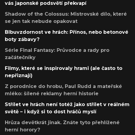
vás japonské podsvětí překvapí
Shadow of the Colossus: Mistrovské dílo, které
se jen tak nebude opakovat
Blbuvzdornost ve hrách: Přínos, nebo betonové
boty zábavy?
Série Final Fantasy: Průvodce a rady pro
začátečníky
Filmy, které se inspirovaly hrami (ale často to
nepřiznají)
Z porodnice do hrobu, Paul Rudd a mateřské
mléko: šílené reklamy herní historie
Střílet ve hrách není totéž jako střílet v reálném
světě – i když si to dost hráčů myslí
Hrůza devětkrát jinak. Znáte tyto přehlížené
herní horory?