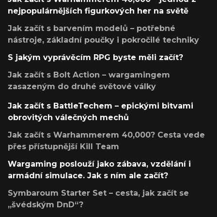
nejpopulárnějších figurkových her na světě
Jak začít s barvením modelů – potřebné
nástroje, základní poučky i pokročilé techniky
S jakým vyprávěcím RPG byste měli začít?
Jak začít s Bolt Action – wargamingem
zasazeným do druhé světové války
Jak začít s BattleTechem – epickými bitvami
obrovitých válečných mechů
Jak začít s Warhammerem 40,000? Cesta vede
přes přístupnější Kill Team
Wargaming poslouží jako zábava, vzdělání i
armádní simulace. Jak s ním ale začít?
Symbaroum Starter Set – cesta, jak začít se
„švédským DnD“?