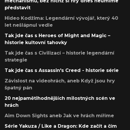
mechanismů, bez nichž si hry dnes neumíme
představit
Hideo Kodžima: Legendární vývojář, který 40
let nešlápnul vedle
Tak jde čas s Heroes of Might and Magic –
historie kultovní tahovky
Tak jde čas s Civilizací – historie legendární
strategie
Tak jde čas s Assassin's Creed - historie série
Závislost na videohrách, aneb Když jsou hry
špatný pán
20 nejpamětihodnějších milostných scén ve
hrách
Aim Down Sights aneb Jak ve hrách míříme
Série Yakuza / Like a Dragon: Kde začít a čím