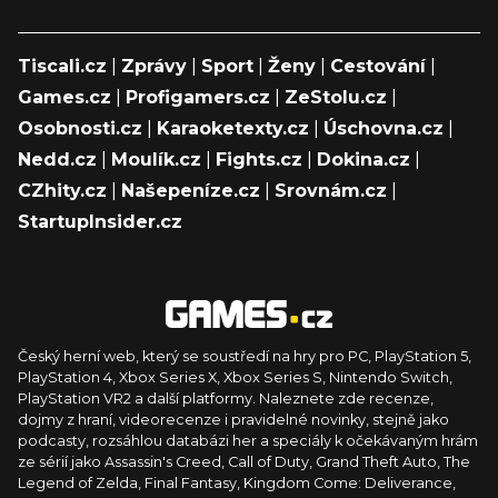
Tiscali.cz
|
Zprávy
|
Sport
|
Ženy
|
Cestování
|
Games.cz
|
Profigamers.cz
|
ZeStolu.cz
|
Osobnosti.cz
|
Karaoketexty.cz
|
Úschovna.cz
|
Nedd.cz
|
Moulík.cz
|
Fights.cz
|
Dokina.cz
|
CZhity.cz
|
Našepeníze.cz
|
Srovnám.cz
|
StartupInsider.cz
Český herní web, který se soustředí na hry pro PC, PlayStation 5,
PlayStation 4, Xbox Series X, Xbox Series S, Nintendo Switch,
PlayStation VR2 a další platformy. Naleznete zde recenze,
dojmy z hraní, videorecenze i pravidelné novinky, stejně jako
podcasty, rozsáhlou databázi her a speciály k očekávaným hrám
ze sérií jako Assassin's Creed, Call of Duty, Grand Theft Auto, The
Legend of Zelda, Final Fantasy, Kingdom Come: Deliverance,