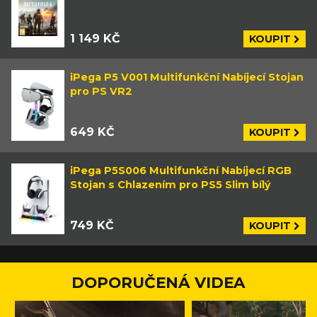
1 149 KČ
KOUPIT
iPega P5 V001 Multifunkční Nabíjecí Stojan
pro PS VR2
649 KČ
KOUPIT
iPega P5S006 Multifunkční Nabíjecí RGB
Stojan s Chlazením pro PS5 Slim bílý
749 KČ
KOUPIT
DOPORUČENÁ VIDEA