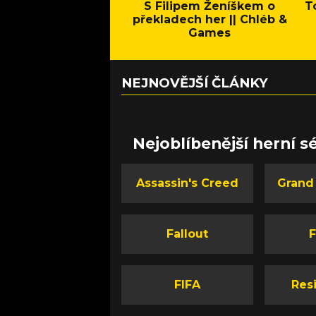
S Filipem Ženíškem o
T
překladech her || Chléb &
Games
NEJNOVĚJŠÍ ČLÁNKY
Nejoblíbenější herní sé
Assassin's Creed
Grand
Fallout
F
FIFA
Resi