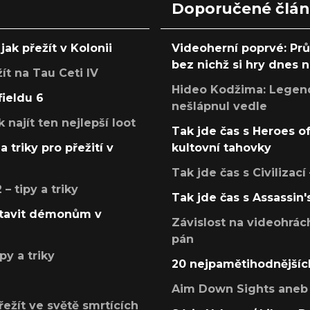
Doporučené člá
jak přežít v Kolonii
Videoherní poprvé: Pr
bez nichž si hry dnes
žít na Tau Ceti IV
Hideo Kodžima: Legendá
fieldu 6
nešlápnul vedle
k najít ten nejlepší loot
Tak jde čas s Heroes o
a triky pro přežití v
kultovní tahovky
Tak jde čas s Civilizací
 tipy a triky
Tak jde čas s Assassin'
postavit démonům v
Závislost na videohrác
pán
py a triky
20 nejpamětihodnějšíc
Aim Down Sights aneb 
přežít ve světě smrtících