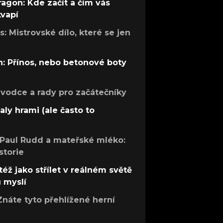
ragon: Kde začít a čím vás
kvapí
: Mistrovské dílo, které se jen
: Přínos, nebo betonové boty
růvodce a rady pro začátečníky
aly hrami (ale často to
 Paul Rudd a mateřské mléko:
storie
též jako střílet v reálném světě
ů myslí
Znáte tyto přehlížené herní