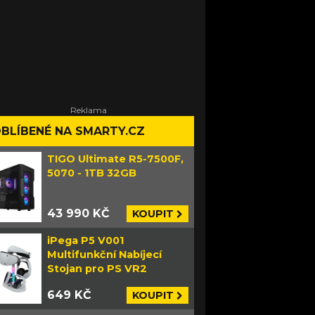
BLÍBENÉ NA SMARTY.CZ
TIGO Ultimate R5-7500F,
5070 - 1TB 32GB
43 990 KČ
KOUPIT
iPega P5 V001
Multifunkční Nabíjecí
Stojan pro PS VR2
649 KČ
KOUPIT