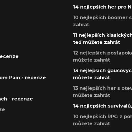
14 nejlepších her pro 
10 nejlepších boomer s
zahrát
11 nejlepších klasickýc
teď můžete zahrát
12 nejlepších postapoka
recenze
můžete zahrát
13 nejlepších gaučových
tom Pain - recenze
můžete zahrát
13 nejlepších her s ot
můžete zahrát
ach - recenze
14 nejlepších survivalů
ze
10 nejlepších RPG z poh
můžete zahrát