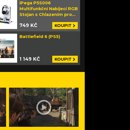
iPega P5S006
Multifunkční Nabíjecí RGB
Stojan s Chlazením pro
PS5 Slim bílý
749 KČ
KOUPIT
Battlefield 6 (PS5)
1 149 KČ
KOUPIT