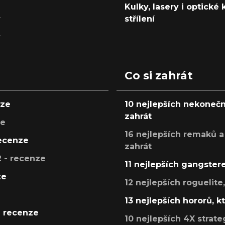
Kulky, lasery i optické
y
střílení
y
Co si zahrát
nze
10 nejlepších nekonečn
zahrát
ze
16 nejlepších remaků a
recenze
zahrát
 - recenze
11 nejlepších gangstere
ze
12 nejlepších roguelite
13 nejlepších hororů, k
- recenze
10 nejlepších 4X strate