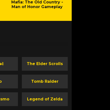
Mafia: The Old Country -
Fallout - New Cal
Man of Honor Gameplay
ač
The Elder Scrolls
o
Tomb Raider
ismo
Legend of Zelda