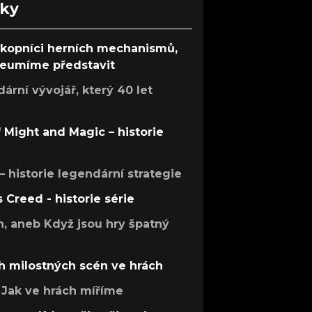
nky
ůkopníci herních mechanismů,
 neumíme představit
rní vývojář, který 40 let
f Might and Magic – historie
 – historie legendární strategie
s Creed - historie série
h, aneb Když jsou hry špatný
h milostných scén ve hrách
Jak ve hrách míříme