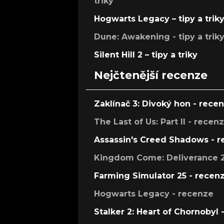
triky
Hogwarts Legacy – tipy a trik
Dune: Awakening - tipy a trik
Silent Hill 2 – tipy a triky
Nejčtenější recenze
Zaklínač 3: Divoký hon - rece
The Last of Us: Part II - recen
Assassin's Creed Shadows - 
Kingdom Come: Deliverance 2
Farming Simulator 25 - recen
Hogwarts Legacy - recenze
Stalker 2: Heart of Chornobyl 