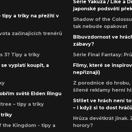
Série Yakuza / Like a D
japonské podsvětí pře
tipy a triky na přežití v
Shadow of the Colossus
tak nebude opakovat
ota začínajících trenérů
Blbuvzdornost ve hrách
zábavy?
 3? Tipy a triky
Série Final Fantasy: P
se vyplatí koupit, a
Filmy, které se inspirov
nepřiznají)
ky
Z porodnice do hrobu,
šílené reklamy herní hi
v obřím světě Elden Ringu
Střílet ve hrách není to
ree – tipy a triky
– i když si to dost hráč
triky
Hrůza devětkrát jinak. 
 the Kingdom - tipy a
horory?