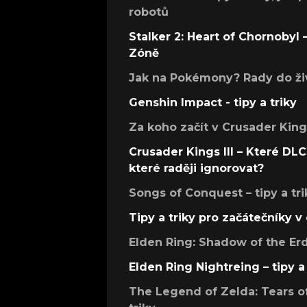
robotů
Stalker 2: Heart of Chornobyl – 
Zóně
Jak na Pokémony? Rady do živ
Genshin Impact - tipy a triky
Za koho začít v Crusader Kings
Crusader Kings III – Které DLC 
které raději ignorovat?
Songs of Conquest – tipy a tri
Tipy a triky pro začátečníky 
Elden Ring: Shadow of the Erdt
Elden Ring Nightreing – tipy a 
The Legend of Zelda: Tears of