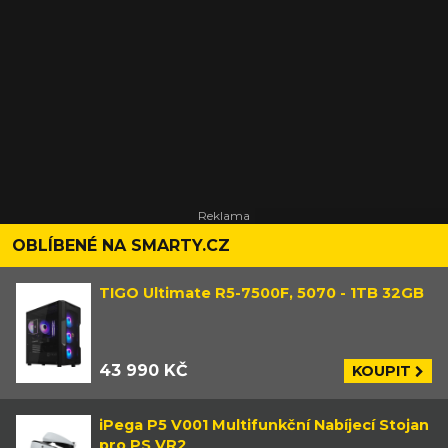
OBLÍBENÉ NA SMARTY.CZ
TIGO Ultimate R5-7500F, 5070 - 1TB 32GB
43 990 KČ
KOUPIT
iPega P5 V001 Multifunkční Nabíjecí Stojan
pro PS VR2