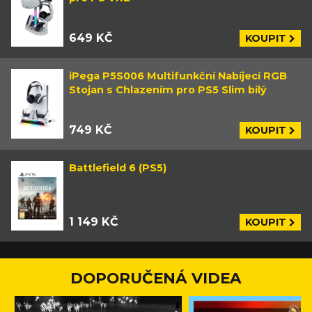
649 KČ
KOUPIT
iPega P5S006 Multifunkční Nabíjecí RGB
Stojan s Chlazením pro PS5 Slim bílý
749 KČ
KOUPIT
Battlefield 6 (PS5)
1 149 KČ
KOUPIT
DOPORUČENÁ VIDEA