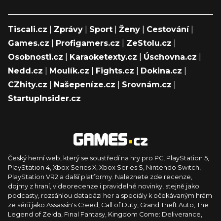
Tiscali.cz
|
Zprávy
|
Sport
|
Ženy
|
Cestování
|
Games.cz
|
Profigamers.cz
|
ZeStolu.cz
|
Osobnosti.cz
|
Karaoketexty.cz
|
Úschovna.cz
|
Nedd.cz
|
Moulík.cz
|
Fights.cz
|
Dokina.cz
|
CZhity.cz
|
Našepeníze.cz
|
Srovnám.cz
|
StartupInsider.cz
Český herní web, který se soustředí na hry pro PC, PlayStation 5,
PlayStation 4, Xbox Series X, Xbox Series S, Nintendo Switch,
PlayStation VR2 a další platformy. Naleznete zde recenze,
dojmy z hraní, videorecenze i pravidelné novinky, stejně jako
podcasty, rozsáhlou databázi her a speciály k očekávaným hrám
ze sérií jako Assassin's Creed, Call of Duty, Grand Theft Auto, The
Legend of Zelda, Final Fantasy, Kingdom Come: Deliverance,