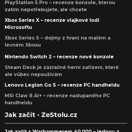
PlayStation 5 Pro – recenze konzole, kterou
zatím nepotřebujete, ale chcete
Xbox Series X – recenze vlajkové lodi
Microsoftu
Xbox Series S – dojmy z hraní na malém a
levném Xboxu
Nintendo Switch 2 – recenze nové konzole
Steam Deck je zázračné herní zařízení, které
ale vůbec nepoužívám
Lenovo Legion Go S – recenze PC handheldu
MSI Claw 8 AI+ – recenze nadupaného PC
handheldu
Jak začít - ZeStolu.cz
Jak začít s Warhammerem 40,000 – jednou z