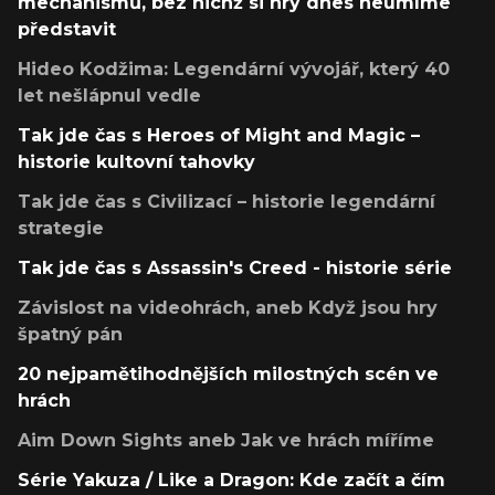
mechanismů, bez nichž si hry dnes neumíme
představit
Hideo Kodžima: Legendární vývojář, který 40
let nešlápnul vedle
Tak jde čas s Heroes of Might and Magic –
historie kultovní tahovky
Tak jde čas s Civilizací – historie legendární
strategie
Tak jde čas s Assassin's Creed - historie série
Závislost na videohrách, aneb Když jsou hry
špatný pán
20 nejpamětihodnějších milostných scén ve
hrách
Aim Down Sights aneb Jak ve hrách míříme
Série Yakuza / Like a Dragon: Kde začít a čím