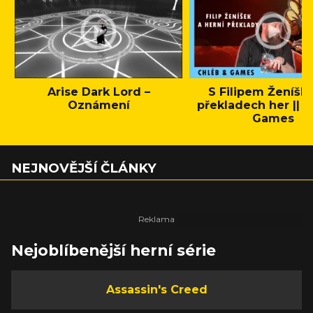
Arise Dark Lord –
S Filipem Ženíšk
Oznámení
překladech her || C
Games
NEJNOVĚJŠÍ ČLÁNKY
Nejoblíbenější herní série
Assassin's Creed