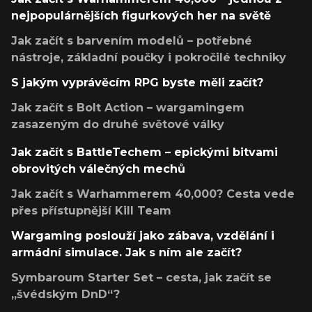
nejpopulárnějších figurkových her na světě
Jak začít s barvením modelů – potřebné
nástroje, základní poučky i pokročilé techniky
S jakým vyprávěcím RPG byste měli začít?
Jak začít s Bolt Action – wargamingem
zasazeným do druhé světové války
Jak začít s BattleTechem – epickými bitvami
obrovitých válečných mechů
Jak začít s Warhammerem 40,000? Cesta vede
přes přístupnější Kill Team
Wargaming poslouží jako zábava, vzdělání i
armádní simulace. Jak s ním ale začít?
Symbaroum Starter Set – cesta, jak začít se
„švédským DnD“?