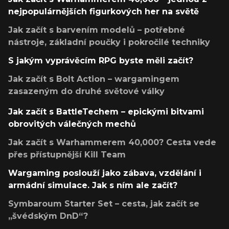
nejpopulárnějších figurkových her na světě
Jak začít s barvením modelů – potřebné
nástroje, základní poučky i pokročilé techniky
S jakým vyprávěcím RPG byste měli začít?
Jak začít s Bolt Action – wargamingem
zasazeným do druhé světové války
Jak začít s BattleTechem – epickými bitvami
obrovitých válečných mechů
Jak začít s Warhammerem 40,000? Cesta vede
přes přístupnější Kill Team
Wargaming poslouží jako zábava, vzdělání i
armádní simulace. Jak s ním ale začít?
Symbaroum Starter Set – cesta, jak začít se
„švédským DnD“?