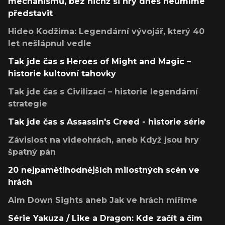
mechanismů, bez nichž si hry dnes neumíme
představit
Hideo Kodžima: Legendární vývojář, který 40
let nešlápnul vedle
Tak jde čas s Heroes of Might and Magic –
historie kultovní tahovky
Tak jde čas s Civilizací – historie legendární
strategie
Tak jde čas s Assassin's Creed - historie série
Závislost na videohrách, aneb Když jsou hry
špatný pán
20 nejpamětihodnějších milostných scén ve
hrách
Aim Down Sights aneb Jak ve hrách míříme
Série Yakuza / Like a Dragon: Kde začít a čím