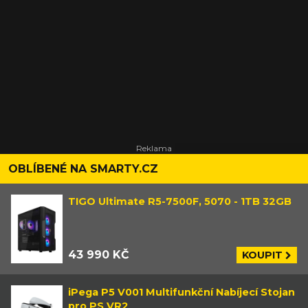
OBLÍBENÉ NA SMARTY.CZ
TIGO Ultimate R5-7500F, 5070 - 1TB 32GB
43 990 KČ
KOUPIT
iPega P5 V001 Multifunkční Nabíjecí Stojan
pro PS VR2