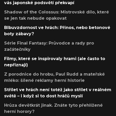
vás japonské podsvětí překvapí
Shadow of the Colossus: Mistrovské dílo, které
se jen tak nebude opakovat
Blbuvzdornost ve hrách: Přínos, nebo betonové
boty zábavy?
Série Final Fantasy: Průvodce a rady pro
začátečníky
Filmy, které se inspirovaly hrami (ale často to
nepřiznají)
Z porodnice do hrobu, Paul Rudd a mateřské
mléko: šílené reklamy herní historie
Střílet ve hrách není totéž jako střílet v reálném
světě – i když si to dost hráčů myslí
Hrůza devětkrát jinak. Znáte tyto přehlížené
herní horory?