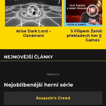
Arise Dark Lord –
S Filipem Ženíšk
Oznámení
překladech her || C
Games
NEJNOVĚJŠÍ ČLÁNKY
Nejoblíbenější herní série
Assassin's Creed