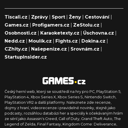
Tiscali.cz
|
Zprávy
|
Sport
|
Ženy
|
Cestování
|
Games.cz
|
Profigamers.cz
|
ZeStolu.cz
|
Osobnosti.cz
|
Karaoketexty.cz
|
Úschovna.cz
|
Nedd.cz
|
Moulík.cz
|
Fights.cz
|
Dokina.cz
|
CZhity.cz
|
Našepeníze.cz
|
Srovnám.cz
|
StartupInsider.cz
Český herní web, který se soustředí na hry pro PC, PlayStation 5,
PlayStation 4, Xbox Series X, Xbox Series S, Nintendo Switch,
PlayStation VR2 a další platformy. Naleznete zde recenze,
dojmy z hraní, videorecenze i pravidelné novinky, stejně jako
podcasty, rozsáhlou databázi her a speciály k očekávaným hrám
ze sérií jako Assassin's Creed, Call of Duty, Grand Theft Auto, The
Legend of Zelda, Final Fantasy, Kingdom Come: Deliverance,