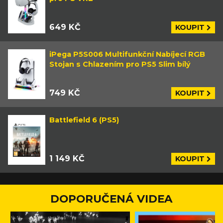
649 KČ
KOUPIT
iPega P5S006 Multifunkční Nabíjecí RGB
Stojan s Chlazením pro PS5 Slim bílý
749 KČ
KOUPIT
Battlefield 6 (PS5)
1 149 KČ
KOUPIT
DOPORUČENÁ VIDEA