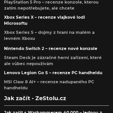
PlayStation 5 Pro – recenze konzole, kterou
zatím nepotřebujete, ale chcete
Xbox Series X – recenze vlajkové lodi
Microsoftu
Xbox Series S – dojmy z hraní na malém a
levném Xboxu
Nintendo Switch 2 – recenze nové konzole
Steam Deck je zázračné herní zařízení, které
ale vůbec nepoužívám
Lenovo Legion Go S – recenze PC handheldu
MSI Claw 8 AI+ – recenze nadupaného PC
handheldu
Jak začít - ZeStolu.cz
Jak začít s Warhammerem 40,000 – jednou z