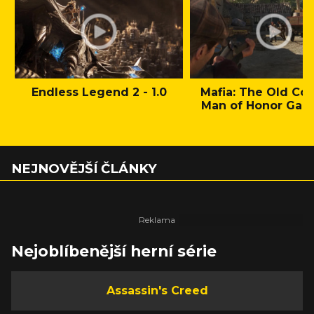
Endless Legend 2 - 1.0
Mafia: The Old Cou
Man of Honor Gam
NEJNOVĚJŠÍ ČLÁNKY
Nejoblíbenější herní série
Assassin's Creed