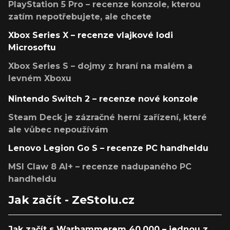
PlayStation 5 Pro – recenze konzole, kterou
zatím nepotřebujete, ale chcete
Xbox Series X – recenze vlajkové lodi
Microsoftu
Xbox Series S – dojmy z hraní na malém a
levném Xboxu
Nintendo Switch 2 – recenze nové konzole
Steam Deck je zázračné herní zařízení, které
ale vůbec nepoužívám
Lenovo Legion Go S – recenze PC handheldu
MSI Claw 8 AI+ – recenze nadupaného PC
handheldu
Jak začít - ZeStolu.cz
Jak začít s Warhammerem 40,000 – jednou z