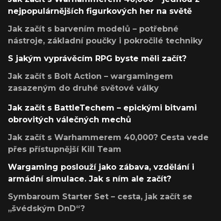
nejpopulárnějších figurkových her na světě
Jak začít s barvením modelů – potřebné
nástroje, základní poučky i pokročilé techniky
S jakým vyprávěcím RPG byste měli začít?
Jak začít s Bolt Action – wargamingem
zasazeným do druhé světové války
Jak začít s BattleTechem – epickými bitvami
obrovitých válečných mechů
Jak začít s Warhammerem 40,000? Cesta vede
přes přístupnější Kill Team
Wargaming poslouží jako zábava, vzdělání i
armádní simulace. Jak s ním ale začít?
Symbaroum Starter Set – cesta, jak začít se
„švédským DnD“?