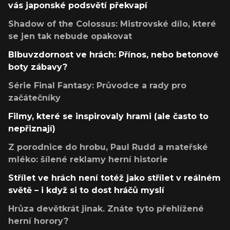
vás japonské podsvětí překvapí
Shadow of the Colossus: Mistrovské dílo, které
se jen tak nebude opakovat
Blbuvzdornost ve hrách: Přínos, nebo betonové
boty zábavy?
Série Final Fantasy: Průvodce a rady pro
začátečníky
Filmy, které se inspirovaly hrami (ale často to
nepřiznají)
Z porodnice do hrobu, Paul Rudd a mateřské
mléko: šílené reklamy herní historie
Střílet ve hrách není totéž jako střílet v reálném
světě – i když si to dost hráčů myslí
Hrůza devětkrát jinak. Znáte tyto přehlížené
herní horory?