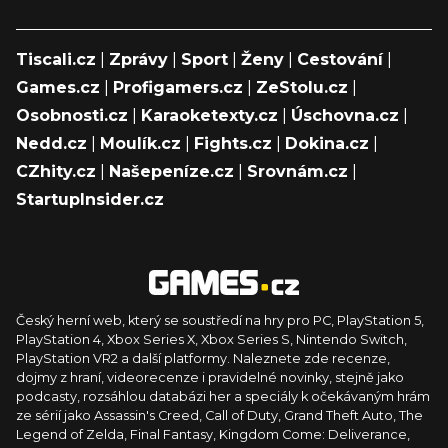
Tiscali.cz
|
Zprávy
|
Sport
|
Ženy
|
Cestování
|
Games.cz
|
Profigamers.cz
|
ZeStolu.cz
|
Osobnosti.cz
|
Karaoketexty.cz
|
Úschovna.cz
|
Nedd.cz
|
Moulík.cz
|
Fights.cz
|
Dokina.cz
|
CZhity.cz
|
Našepeníze.cz
|
Srovnám.cz
|
StartupInsider.cz
Český herní web, který se soustředí na hry pro PC, PlayStation 5,
PlayStation 4, Xbox Series X, Xbox Series S, Nintendo Switch,
PlayStation VR2 a další platformy. Naleznete zde recenze,
dojmy z hraní, videorecenze i pravidelné novinky, stejně jako
podcasty, rozsáhlou databázi her a speciály k očekávaným hrám
ze sérií jako Assassin's Creed, Call of Duty, Grand Theft Auto, The
Legend of Zelda, Final Fantasy, Kingdom Come: Deliverance,