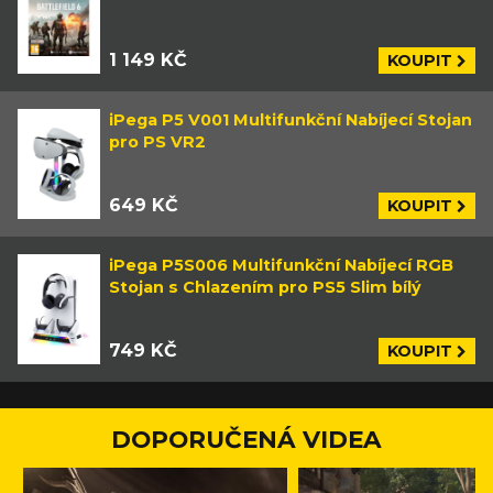
1 149 KČ
KOUPIT
iPega P5 V001 Multifunkční Nabíjecí Stojan
pro PS VR2
649 KČ
KOUPIT
iPega P5S006 Multifunkční Nabíjecí RGB
Stojan s Chlazením pro PS5 Slim bílý
749 KČ
KOUPIT
DOPORUČENÁ VIDEA