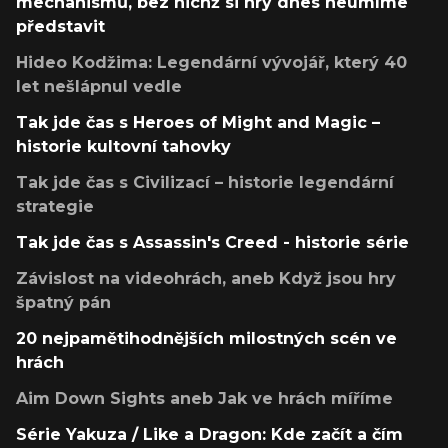
mechanismů, bez nichž si hry dnes neumíme
představit
Hideo Kodžima: Legendární vývojář, který 40
let nešlápnul vedle
Tak jde čas s Heroes of Might and Magic –
historie kultovní tahovky
Tak jde čas s Civilizací – historie legendární
strategie
Tak jde čas s Assassin's Creed - historie série
Závislost na videohrách, aneb Když jsou hry
špatný pán
20 nejpamětihodnějších milostných scén ve
hrách
Aim Down Sights aneb Jak ve hrách míříme
Série Yakuza / Like a Dragon: Kde začít a čím