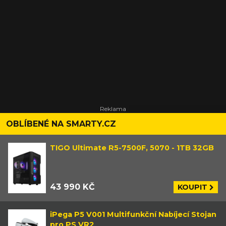
OBLÍBENÉ NA SMARTY.CZ
TIGO Ultimate R5-7500F, 5070 - 1TB 32GB
43 990 KČ
KOUPIT
iPega P5 V001 Multifunkční Nabíjecí Stojan
pro PS VR2