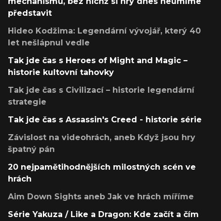
mechanismů, bez nichž si hry dnes neumíme
představit
Hideo Kodžima: Legendární vývojář, který 40
let nešlápnul vedle
Tak jde čas s Heroes of Might and Magic –
historie kultovní tahovky
Tak jde čas s Civilizací – historie legendární
strategie
Tak jde čas s Assassin's Creed - historie série
Závislost na videohrách, aneb Když jsou hry
špatný pán
20 nejpamětihodnějších milostných scén ve
hrách
Aim Down Sights aneb Jak ve hrách míříme
Série Yakuza / Like a Dragon: Kde začít a čím