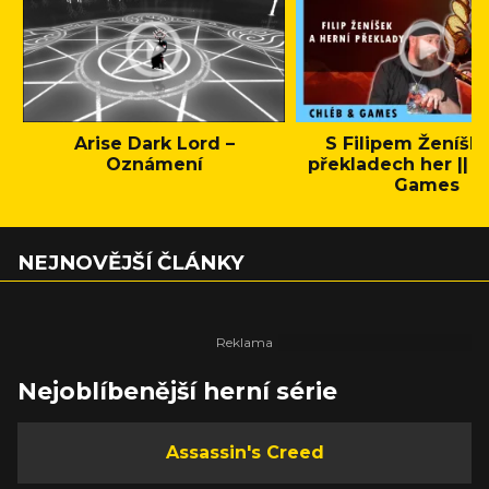
Arise Dark Lord –
S Filipem Ženíšk
Oznámení
překladech her || C
Games
NEJNOVĚJŠÍ ČLÁNKY
Nejoblíbenější herní série
Assassin's Creed