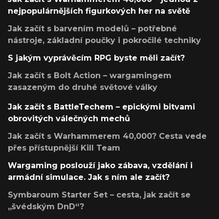
nejpopulárnějších figurkových her na světě
Jak začít s barvením modelů – potřebné
nástroje, základní poučky i pokročilé techniky
S jakým vyprávěcím RPG byste měli začít?
Jak začít s Bolt Action – wargamingem
zasazeným do druhé světové války
Jak začít s BattleTechem – epickými bitvami
obrovitých válečných mechů
Jak začít s Warhammerem 40,000? Cesta vede
přes přístupnější Kill Team
Wargaming poslouží jako zábava, vzdělání i
armádní simulace. Jak s ním ale začít?
Symbaroum Starter Set – cesta, jak začít se
„švédským DnD“?