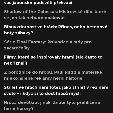
vás japonské podsvětí překvapí
Shadow of the Colossus: Mistrovské dílo, které
se jen tak nebude opakovat
Blbuvzdornost ve hrách: Přínos, nebo betonové
boty zábavy?
Série Final Fantasy: Průvodce a rady pro
začátečníky
Filmy, které se inspirovaly hrami (ale často to
nepřiznají)
Z porodnice do hrobu, Paul Rudd a mateřské
mléko: šílené reklamy herní historie
Střílet ve hrách není totéž jako střílet v reálném
světě – i když si to dost hráčů myslí
Hrůza devětkrát jinak. Znáte tyto přehlížené
herní horory?