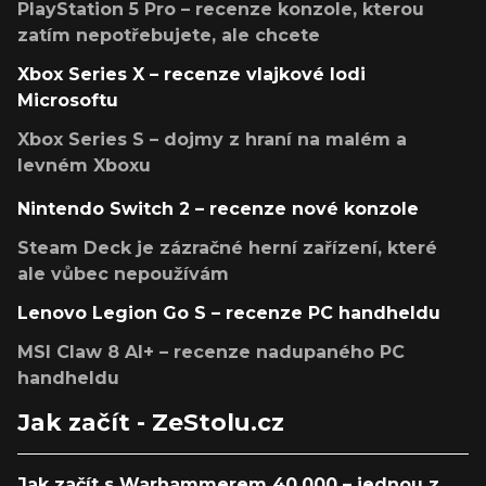
PlayStation 5 Pro – recenze konzole, kterou
zatím nepotřebujete, ale chcete
Xbox Series X – recenze vlajkové lodi
Microsoftu
Xbox Series S – dojmy z hraní na malém a
levném Xboxu
Nintendo Switch 2 – recenze nové konzole
Steam Deck je zázračné herní zařízení, které
ale vůbec nepoužívám
Lenovo Legion Go S – recenze PC handheldu
MSI Claw 8 AI+ – recenze nadupaného PC
handheldu
Jak začít - ZeStolu.cz
Jak začít s Warhammerem 40,000 – jednou z