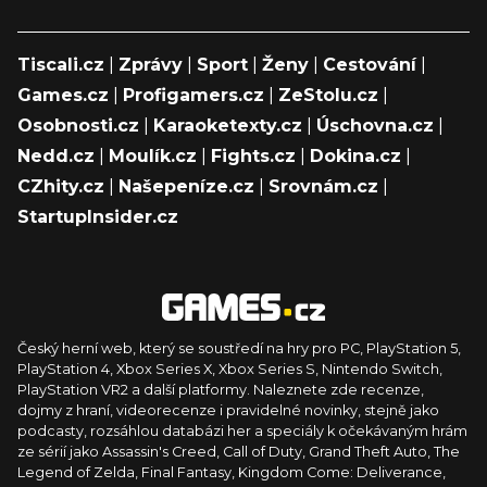
Tiscali.cz
|
Zprávy
|
Sport
|
Ženy
|
Cestování
|
Games.cz
|
Profigamers.cz
|
ZeStolu.cz
|
Osobnosti.cz
|
Karaoketexty.cz
|
Úschovna.cz
|
Nedd.cz
|
Moulík.cz
|
Fights.cz
|
Dokina.cz
|
CZhity.cz
|
Našepeníze.cz
|
Srovnám.cz
|
StartupInsider.cz
Český herní web, který se soustředí na hry pro PC, PlayStation 5,
PlayStation 4, Xbox Series X, Xbox Series S, Nintendo Switch,
PlayStation VR2 a další platformy. Naleznete zde recenze,
dojmy z hraní, videorecenze i pravidelné novinky, stejně jako
podcasty, rozsáhlou databázi her a speciály k očekávaným hrám
ze sérií jako Assassin's Creed, Call of Duty, Grand Theft Auto, The
Legend of Zelda, Final Fantasy, Kingdom Come: Deliverance,