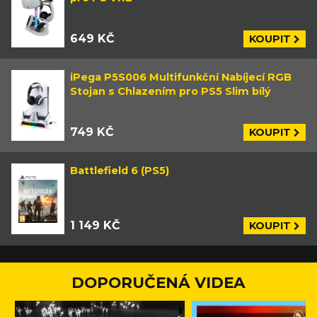
649 KČ
KOUPIT
iPega P5S006 Multifunkční Nabíjecí RGB
Stojan s Chlazením pro PS5 Slim bílý
749 KČ
KOUPIT
Battlefield 6 (PS5)
1 149 KČ
KOUPIT
DOPORUČENÁ VIDEA