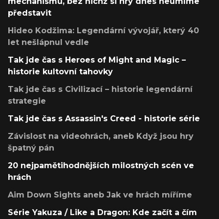
mechanismů, bez nichž si hry dnes neumíme
představit
Hideo Kodžima: Legendární vývojář, který 40
let nešlápnul vedle
Tak jde čas s Heroes of Might and Magic –
historie kultovní tahovky
Tak jde čas s Civilizací – historie legendární
strategie
Tak jde čas s Assassin's Creed - historie série
Závislost na videohrách, aneb Když jsou hry
špatný pán
20 nejpamětihodnějších milostných scén ve
hrách
Aim Down Sights aneb Jak ve hrách míříme
Série Yakuza / Like a Dragon: Kde začít a čím