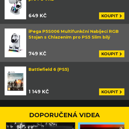
649 KČ
KOUPIT
iPega P5S006 Multifunkční Nabíjecí RGB
Stojan s Chlazením pro PS5 Slim bílý
749 KČ
KOUPIT
Battlefield 6 (PS5)
1 149 KČ
KOUPIT
DOPORUČENÁ VIDEA