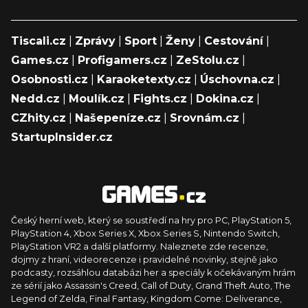
Tiscali.cz
|
Zprávy
|
Sport
|
Ženy
|
Cestování
|
Games.cz
|
Profigamers.cz
|
ZeStolu.cz
|
Osobnosti.cz
|
Karaoketexty.cz
|
Úschovna.cz
|
Nedd.cz
|
Moulík.cz
|
Fights.cz
|
Dokina.cz
|
CZhity.cz
|
Našepeníze.cz
|
Srovnám.cz
|
StartupInsider.cz
Český herní web, který se soustředí na hry pro PC, PlayStation 5,
PlayStation 4, Xbox Series X, Xbox Series S, Nintendo Switch,
PlayStation VR2 a další platformy. Naleznete zde recenze,
dojmy z hraní, videorecenze i pravidelné novinky, stejně jako
podcasty, rozsáhlou databázi her a speciály k očekávaným hrám
ze sérií jako Assassin's Creed, Call of Duty, Grand Theft Auto, The
Legend of Zelda, Final Fantasy, Kingdom Come: Deliverance,