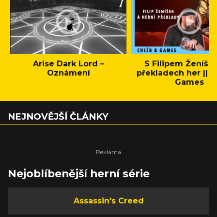
Arise Dark Lord –
S Filipem Ženíšk
Oznámení
překladech her || C
Games
NEJNOVĚJŠÍ ČLÁNKY
Nejoblíbenější herní série
Assassin's Creed