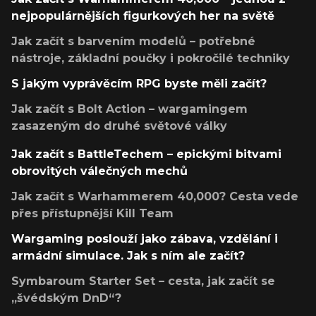
nejpopulárnějších figurkových her na světě
Jak začít s barvením modelů – potřebné
nástroje, základní poučky i pokročilé techniky
S jakým vyprávěcím RPG byste měli začít?
Jak začít s Bolt Action – wargamingem
zasazeným do druhé světové války
Jak začít s BattleTechem – epickými bitvami
obrovitých válečných mechů
Jak začít s Warhammerem 40,000? Cesta vede
přes přístupnější Kill Team
Wargaming poslouží jako zábava, vzdělání i
armádní simulace. Jak s ním ale začít?
Symbaroum Starter Set – cesta, jak začít se
„švédským DnD“?