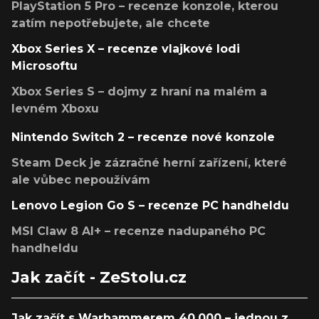
PlayStation 5 Pro – recenze konzole, kterou
zatím nepotřebujete, ale chcete
Xbox Series X – recenze vlajkové lodi
Microsoftu
Xbox Series S – dojmy z hraní na malém a
levném Xboxu
Nintendo Switch 2 – recenze nové konzole
Steam Deck je zázračné herní zařízení, které
ale vůbec nepoužívám
Lenovo Legion Go S – recenze PC handheldu
MSI Claw 8 AI+ – recenze nadupaného PC
handheldu
Jak začít - ZeStolu.cz
Jak začít s Warhammerem 40,000 – jednou z