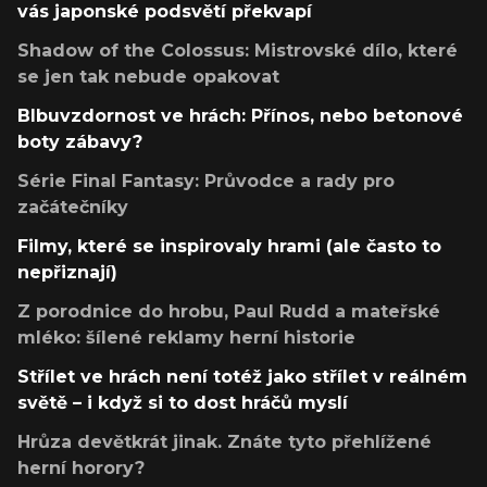
vás japonské podsvětí překvapí
Shadow of the Colossus: Mistrovské dílo, které
se jen tak nebude opakovat
Blbuvzdornost ve hrách: Přínos, nebo betonové
boty zábavy?
Série Final Fantasy: Průvodce a rady pro
začátečníky
Filmy, které se inspirovaly hrami (ale často to
nepřiznají)
Z porodnice do hrobu, Paul Rudd a mateřské
mléko: šílené reklamy herní historie
Střílet ve hrách není totéž jako střílet v reálném
světě – i když si to dost hráčů myslí
Hrůza devětkrát jinak. Znáte tyto přehlížené
herní horory?