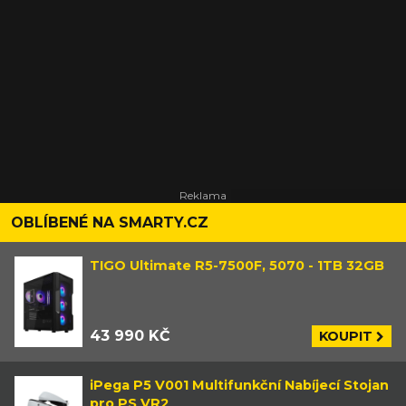
OBLÍBENÉ NA SMARTY.CZ
TIGO Ultimate R5-7500F, 5070 - 1TB 32GB
43 990 KČ
KOUPIT
iPega P5 V001 Multifunkční Nabíjecí Stojan
pro PS VR2