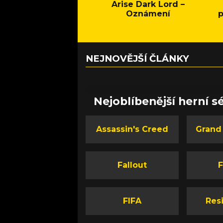
Arise Dark Lord –
Oznámení
p
NEJNOVĚJŠÍ ČLÁNKY
Nejoblíbenější herní sé
Assassin's Creed
Grand
Fallout
F
FIFA
Resi