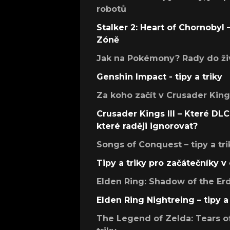
robotů
Stalker 2: Heart of Chornobyl – 
Zóně
Jak na Pokémony? Rady do živ
Genshin Impact - tipy a triky
Za koho začít v Crusader Kings
Crusader Kings III – Které DLC 
které raději ignorovat?
Songs of Conquest – tipy a tri
Tipy a triky pro začátečníky 
Elden Ring: Shadow of the Erdt
Elden Ring Nightreing – tipy a 
The Legend of Zelda: Tears of