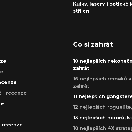
Kulky, lasery i optické
y
střílení
y
Co si zahrát
nze
10 nejlepších nekonečn
zahrát
ze
16 nejlepších remaků a
recenze
zahrát
 - recenze
11 nejlepších gangstere
ze
12 nejlepších roguelite
13 nejlepších hororů, k
- recenze
10 nejlepších 4X strate