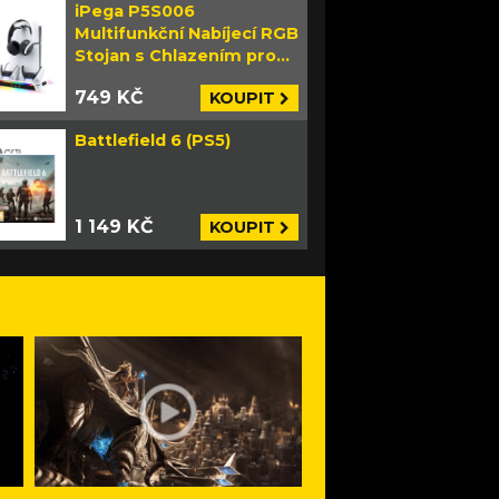
iPega P5S006
Multifunkční Nabíjecí RGB
Stojan s Chlazením pro
PS5 Slim bílý
749 KČ
KOUPIT
Battlefield 6 (PS5)
1 149 KČ
KOUPIT