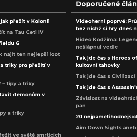
Doporučené člá
jak přežít v Kolonii
Videoherní poprvé: Pr
bez nichž si hry dnes
žít na Tau Ceti IV
Hideo Kodžima: Legendá
fieldu 6
nešlápnul vedle
k najít ten nejlepší loot
Tak jde čas s Heroes o
a triky pro přežití v
kultovní tahovky
Tak jde čas s Civilizací
 tipy a triky
Tak jde čas s Assassin'
postavit démonům v
Závislost na videohrác
pán
py a triky
20 nejpamětihodnějšíc
Aim Down Sights aneb 
přežít ve světě smrtících