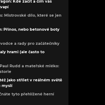
ragon: Kde začít a čím vás
kvapí
: Mistrovské dílo, které se jen
: Přínos, nebo betonové boty
růvodce a rady pro začátečníky
aly hrami (ale často to
 Paul Rudd a mateřské mléko:
storie
též jako střílet v reálném světě
ů myslí
Znáte tyto přehlížené herní