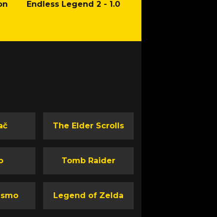
on
Endless Legend 2 - 1.0
Mafia: The Old Co
Man of Honor Ga
ač
The Elder Scrolls
o
Tomb Raider
ismo
Legend of Zelda