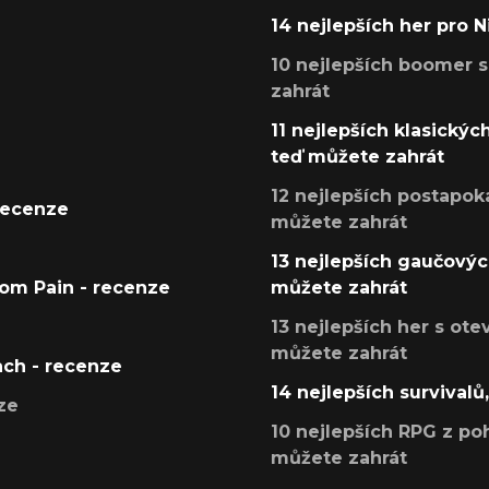
14 nejlepších her pro 
10 nejlepších boomer s
zahrát
11 nejlepších klasickýc
teď můžete zahrát
12 nejlepších postapoka
recenze
můžete zahrát
13 nejlepších gaučových
tom Pain - recenze
můžete zahrát
13 nejlepších her s ot
můžete zahrát
ach - recenze
14 nejlepších survivalů
ze
10 nejlepších RPG z poh
můžete zahrát