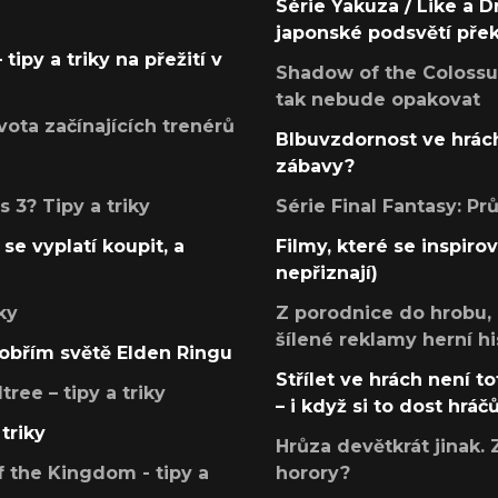
Série Yakuza / Like a D
japonské podsvětí pře
tipy a triky na přežití v
Shadow of the Colossus
tak nebude opakovat
ota začínajících trenérů
Blbuvzdornost ve hrách
zábavy?
 3? Tipy a triky
Série Final Fantasy: P
se vyplatí koupit, a
Filmy, které se inspirov
nepřiznají)
ky
Z porodnice do hrobu,
šílené reklamy herní hi
v obřím světě Elden Ringu
Střílet ve hrách není to
ree – tipy a triky
– i když si to dost hráč
triky
Hrůza devětkrát jinak. 
 the Kingdom - tipy a
horory?