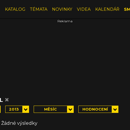
E
KATALOG
TÉMATA
NOVINKY
VIDEA
KALENDÁŘ
SM
×
AL
2013
MĚSÍC
HODNOCENÍ
Žádné výsledky