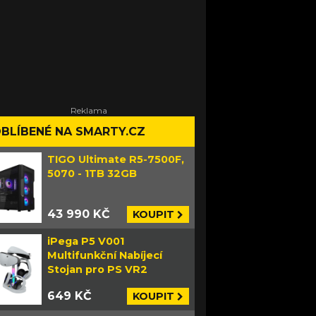
BLÍBENÉ NA SMARTY.CZ
TIGO Ultimate R5-7500F,
5070 - 1TB 32GB
43 990 KČ
KOUPIT
iPega P5 V001
Multifunkční Nabíjecí
Stojan pro PS VR2
649 KČ
KOUPIT