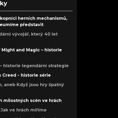
nky
ůkopníci herních mechanismů,
 neumíme představit
rní vývojář, který 40 let
f Might and Magic – historie
 – historie legendární strategie
s Creed - historie série
h, aneb Když jsou hry špatný
h milostných scén ve hrách
Jak ve hrách míříme