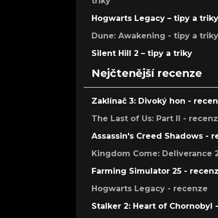
triky
Hogwarts Legacy – tipy a trik
Dune: Awakening - tipy a trik
Silent Hill 2 – tipy a triky
Nejčtenější recenze
Zaklínač 3: Divoký hon - rece
The Last of Us: Part II - recen
Assassin's Creed Shadows - 
Kingdom Come: Deliverance 2
Farming Simulator 25 - recen
Hogwarts Legacy - recenze
Stalker 2: Heart of Chornobyl 