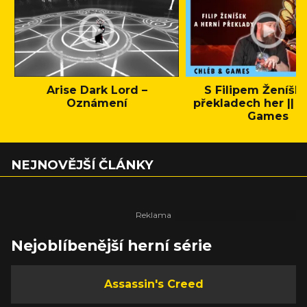
Arise Dark Lord –
S Filipem Ženíšk
Oznámení
překladech her || C
Games
NEJNOVĚJŠÍ ČLÁNKY
Nejoblíbenější herní série
Assassin's Creed