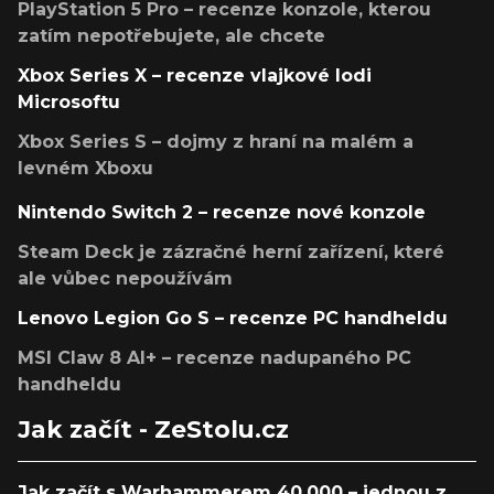
PlayStation 5 Pro – recenze konzole, kterou
zatím nepotřebujete, ale chcete
Xbox Series X – recenze vlajkové lodi
Microsoftu
Xbox Series S – dojmy z hraní na malém a
levném Xboxu
Nintendo Switch 2 – recenze nové konzole
Steam Deck je zázračné herní zařízení, které
ale vůbec nepoužívám
Lenovo Legion Go S – recenze PC handheldu
MSI Claw 8 AI+ – recenze nadupaného PC
handheldu
Jak začít - ZeStolu.cz
Jak začít s Warhammerem 40,000 – jednou z