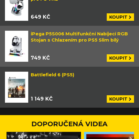
649 KČ
KOUPIT
iPega P5S006 Multifunkční Nabíjecí RGB
Stojan s Chlazením pro PS5 Slim bílý
749 KČ
KOUPIT
Battlefield 6 (PS5)
1 149 KČ
KOUPIT
DOPORUČENÁ VIDEA