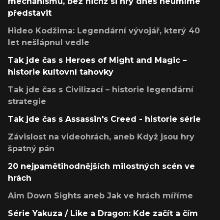
mechanismů, bez nichž si hry dnes neumíme
představit
Hideo Kodžima: Legendární vývojář, který 40
let nešlápnul vedle
Tak jde čas s Heroes of Might and Magic –
historie kultovní tahovky
Tak jde čas s Civilizací – historie legendární
strategie
Tak jde čas s Assassin's Creed - historie série
Závislost na videohrách, aneb Když jsou hry
špatný pán
20 nejpamětihodnějších milostných scén ve
hrách
Aim Down Sights aneb Jak ve hrách míříme
Série Yakuza / Like a Dragon: Kde začít a čím