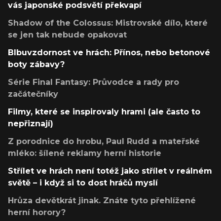
vás japonské podsvětí překvapí
Shadow of the Colossus: Mistrovské dílo, které
se jen tak nebude opakovat
Blbuvzdornost ve hrách: Přínos, nebo betonové
boty zábavy?
Série Final Fantasy: Průvodce a rady pro
začátečníky
Filmy, které se inspirovaly hrami (ale často to
nepřiznají)
Z porodnice do hrobu, Paul Rudd a mateřské
mléko: šílené reklamy herní historie
Střílet ve hrách není totéž jako střílet v reálném
světě – i když si to dost hráčů myslí
Hrůza devětkrát jinak. Znáte tyto přehlížené
herní horory?