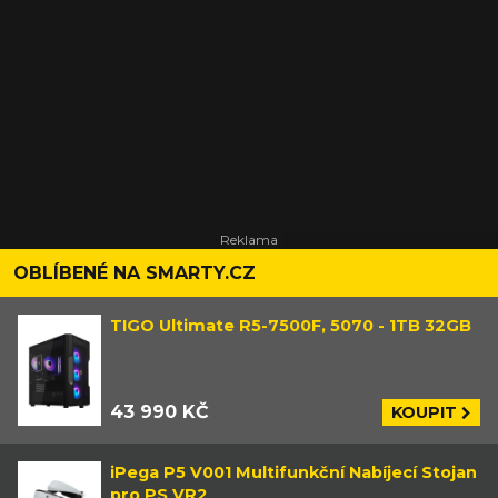
OBLÍBENÉ NA SMARTY.CZ
TIGO Ultimate R5-7500F, 5070 - 1TB 32GB
43 990 KČ
KOUPIT
iPega P5 V001 Multifunkční Nabíjecí Stojan
pro PS VR2