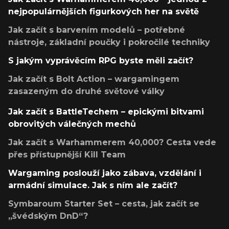
nejpopulárnějších figurkových her na světě
Jak začít s barvením modelů – potřebné
nástroje, základní poučky i pokročilé techniky
S jakým vyprávěcím RPG byste měli začít?
Jak začít s Bolt Action – wargamingem
zasazeným do druhé světové války
Jak začít s BattleTechem – epickými bitvami
obrovitých válečných mechů
Jak začít s Warhammerem 40,000? Cesta vede
přes přístupnější Kill Team
Wargaming poslouží jako zábava, vzdělání i
armádní simulace. Jak s ním ale začít?
Symbaroum Starter Set – cesta, jak začít se
„švédským DnD“?