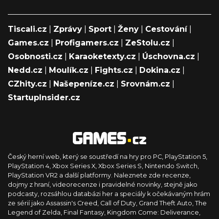
Tiscali.cz
|
Zprávy
|
Sport
|
Ženy
|
Cestování
|
Games.cz
|
Profigamers.cz
|
ZeStolu.cz
|
Osobnosti.cz
|
Karaoketexty.cz
|
Úschovna.cz
|
Nedd.cz
|
Moulík.cz
|
Fights.cz
|
Dokina.cz
|
CZhity.cz
|
Našepeníze.cz
|
Srovnám.cz
|
StartupInsider.cz
Český herní web, který se soustředí na hry pro PC, PlayStation 5,
PlayStation 4, Xbox Series X, Xbox Series S, Nintendo Switch,
PlayStation VR2 a další platformy. Naleznete zde recenze,
dojmy z hraní, videorecenze i pravidelné novinky, stejně jako
podcasty, rozsáhlou databázi her a speciály k očekávaným hrám
ze sérií jako Assassin's Creed, Call of Duty, Grand Theft Auto, The
Legend of Zelda, Final Fantasy, Kingdom Come: Deliverance,